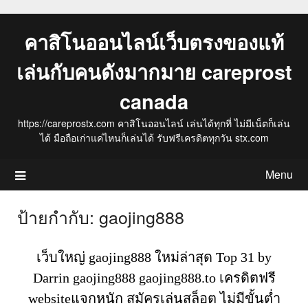
Skip
to
คาสิโนออนไลน์เว็บตรงของแท้
content
เล่นกับคนดังมากมาย careprost
canada
https://careprostx.com คาสิโนออนไลน์ เล่นได้ทุกที่ ไม่มีเน็ตก็เล่น
ได้ มือถือเก่าแค่ไหนก็เล่นได้ รับฟรีเครดิตทุกวัน stx.com
Menu
ป้ายกำกับ:
gaojing888
เว็บใหญ่ gaojing888 ใหม่ล่าสุด Top 31 by
Darrin gaojing888 gaojing888.to เครดิตฟรี
websiteแจกหนัก สมัครเล่นสล็อต ไม่มีขั้นต่ำ