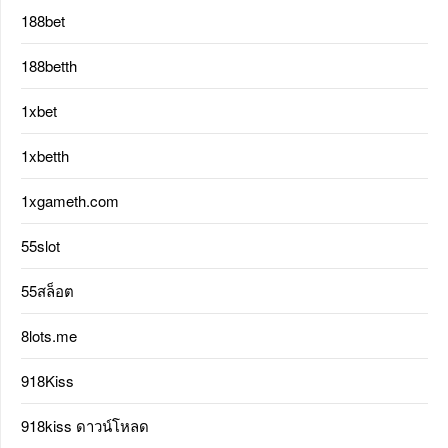
188bet
188betth
1xbet
1xbetth
1xgameth.com
55slot
55สล็อต
8lots.me
918Kiss
918kiss ดาวน์โหลด