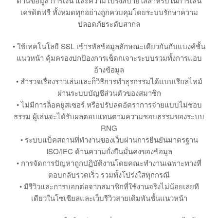
ด้านข้อมูล การเงิน และความโปร่งสบายใสสำหรับในการเล่น
เครดิตฟรี ทั้งหมดทุกอย่างถูกควบคุมโดยระบบรักษาความ
ปลอดภัยระดับสากล
• ใช้เทคโนโลยี SSL เข้ารหัสข้อมูลลักษณะเดียวกันกับแบงค์ชั้น
แนวหน้า คุ้มครองปกป้องการเช็ดกเจาะระบบรวมทั้งการแอบ
อ้างข้อมูล
• สำรวจเรื่องราวเล่นและก็วิธีการทำธุรกรรมได้แบบเรียลไทม์
ผ่านระบบบัญชีส่วนตัวของสมาชิก
• ไม่มีการล็อคยูสเซอร์ หรือปรับลดอัตราการจ่ายแบบไม่ชอบ
ธรรม ผู้เล่นจะได้รับผลตอบแทนตามความชอบธรรมของระบบ
RNG
• ระบบแบ็คสถานที่ทำงานของเว็บผ่านการยืนยันมาตรฐาน
ISO/IEC ด้านความยั่งยืนมั่นคงของข้อมูล
• การจัดการปัญหาถูกปฏิบัติงานโดยคณะทำงานเฉพาะทางที่
ตอบกลับรวดเร็ว รวมทั้งโปร่งใสทุกกรณี
• มีรีวิวและการบอกต่อจากสมาชิกที่ใช้งานจริงไม่น้อยเลยที
เดียวในโซเชียลและเว็บรีวิวสายเดิมพันชั้นแนวหน้า