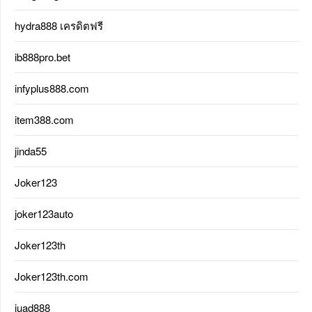
hydra888 เครดิตฟรี
ib888pro.bet
infyplus888.com
item388.com
jinda55
Joker123
joker123auto
Joker123th
Joker123th.com
juad888