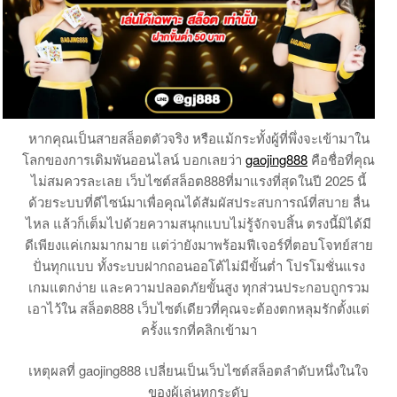
หากคุณเป็นสายสล็อตตัวจริง หรือแม้กระทั้งผู้ที่พึ่งจะเข้ามาใน
โลกของการเดิมพันออนไลน์ บอกเลยว่า
gaojing888
คือชื่อที่คุณ
ไม่สมควรละเลย เว็บไซต์สล็อต888ที่มาแรงที่สุดในปี 2025 นี้
ด้วยระบบที่ดีไซน์มาเพื่อคุณได้สัมผัสประสบการณ์ที่สบาย ลื่น
ไหล แล้วก็เต็มไปด้วยความสนุกแบบไม่รู้จักจบสิ้น ตรงนี้มิได้มี
ดีเพียงแค่เกมมากมาย แต่ว่ายังมาพร้อมฟีเจอร์ที่ตอบโจทย์สาย
ปั่นทุกแบบ ทั้งระบบฝากถอนออโต้ไม่มีขั้นต่ำ โปรโมชั่นแรง
เกมแตกง่าย และความปลอดภัยขั้นสูง ทุกส่วนประกอบถูกรวม
เอาไว้ใน สล็อต888 เว็บไซต์เดียวที่คุณจะต้องตกหลุมรักตั้งแต่
ครั้งแรกที่คลิกเข้ามา
เหตุผลที่ gaojing888 เปลี่ยนเป็นเว็บไซต์สล็อตลำดับหนึ่งในใจ
ของผู้เล่นทุกระดับ