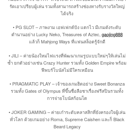
รัดเอาเปรียบผู้เล่น รวมทั้งสามารถสร้างช่องทางรับรางวัลใหญ่
ได้จริง
• PG SLOT – ภาพงาม เอฟเฟกต์ปัง แตกไว มีเกมดังระดับ
ตำนานอย่าง Lucky Neko, Treasures of Aztec,
gaojing888
แล้วก็ Mahjong Ways ที่แฟนสล็อตรู้จักดี
• JILI – ค่ายน้องใหม่ไฟแรงที่พัฒนาเกมรูปแบบใหม่ๆให้เล่นไม่
ซ้ำ ยกตัวอย่างเช่น Crazy Hunter รวมทั้ง Golden Empire พร้อม
ฟีพบร์โบนัสไม่มีใครเหมือน
• PRAGMATIC PLAY – เจ้าของเกมฮิตอย่าง Sweet Bonanza
รวมทั้ง Gates of Olympus ที่ขึ้นชื่อลือชาเรื่องฟรีสปินรวมทั้ง
การจ่ายโบนัสก้อนโต
• JOKER GAMING – ค่ายเก๋าระดับคลาสสิกที่ยังครองใจผู้เล่น
ทั่วโลก ด้วยเกมอย่าง Roma, Supreme Caishen และก็ Black
Beard Legacy