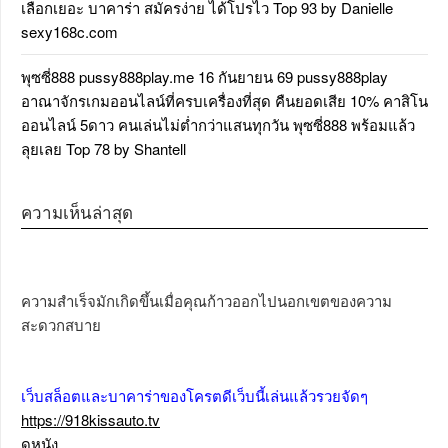
เลือกเยอะ บาคาร่า สมัครง่าย ได้โปรไว Top 93 by Danielle
sexy168c.com
พุซซี่888 pussy888play.me 16 กันยายน 69 pussy888play
อาณาจักรเกมออนไลน์ที่ครบเครื่องที่สุด คืนยอดเสีย 10% คาสิโน
ออนไลน์ 5ดาว คนเล่นไม่ต่ำกว่าแสนทุกวัน พุซซี่888 พร้อมแล้ว
ลุยเลย Top 78 by Shantell
ความเห็นล่าสุด
ความสำเร็จมักเกิดขึ้นเมื่อคุณก้าวออกไปนอกเขตของความ
สะดวกสบาย
เว็บสล็อตและบาคาร่าของโครตดีเว็บนี้เล่นแล้วรวยจัดๆ
https://918kissauto.tv
ดูหนัง