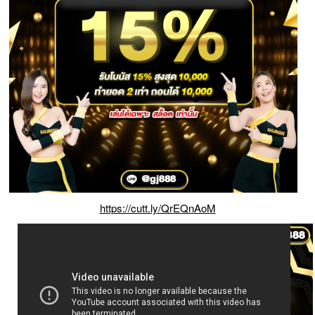
https://cutt.ly/QrEQnAoM