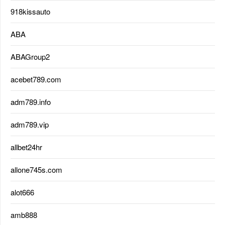
918kissauto
ABA
ABAGroup2
acebet789.com
adm789.info
adm789.vip
allbet24hr
allone745s.com
alot666
amb888