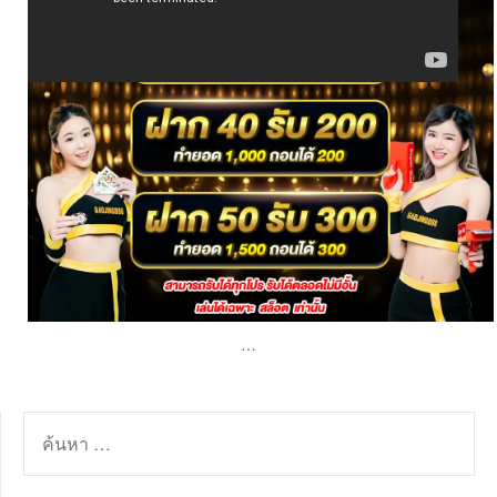
…
ค้นหา
สำหรับ: