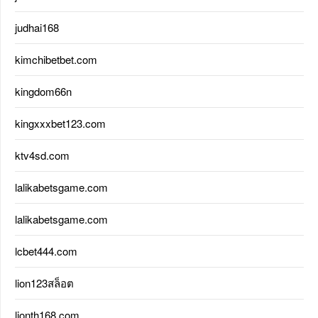
judhai168
kimchibetbet.com
kingdom66n
kingxxxbet123.com
ktv4sd.com
lalikabetsgame.com
lalikabetsgame.com
lcbet444.com
lion123สล็อต
lionth168.com