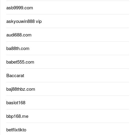
asb9999.com
askyouwin888 vip
audi688.com
ba88th.com
babet555.com
Baccarat
baj88thbz.com
baslot168
bbp168.me
betflixtikto