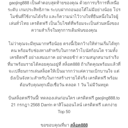
gaojing888 เป็นคำตอบสุดท้ายของคุณ ด้วยการบริการที่เหนือ
ระดับ เกมประสิทธิภาพ ระบบฝากถอนออโต้ไม่มีอย่างน้อย โปร
โมชั่นที่ใช้งานได้จริง และก็ความน่าไว้วางใจที่ยืนหนึ่งในใจผู้
เล่นทั่วไทย เครดิตฟรี เป็นเว็บไซต์ที่พร้อมจะเป็นส่วนหนึ่งของ
ความสำเร็จในทุกการเดิมพันของคุณ
ไม่ว่าคุณจะมีทุนมากหรือน้อย ตรงนี้เปิดกว้างให้ท่านเริ่มได้ทุก
คน พร้อมรับช่องทางสำหรับในการคว้าโบนัสก้อนโต รวมทั้ง
เครดิตฟรี อย่างเสมอภาค อย่าคอยช้า! ความสนุกสนานร่าเริง
ที่มาพร้อมรายได้คอยคุณอยู่ที่ สล็อต888 ถ้าเกิดคุณพร้อมแล้วที่
จะเปลี่ยนการเล่นสล็อตให้เป็นมากกว่าแค่ความเบิกบานใจ แต่
ยังเป็นจังหวะสำหรับในการสร้างรายได้จริง เครดิตฟรี พร้อม
ต้อนรับคุณทุกเมื่อเชื่อวัน ตลอด 1 วัน ไม่มีวันหยุด
ปั่นสล็อตฟรีวันนี้! ทดลองเล่นก่อนใคร เครดิตฟรี gaojing888.to
21 กรกฎา 2568 Darrin คาสิโนออนไลน์ เครดิตฟรี แตกง่าย
Top 50
ขอขอบคุณที่มา
สล็อต888