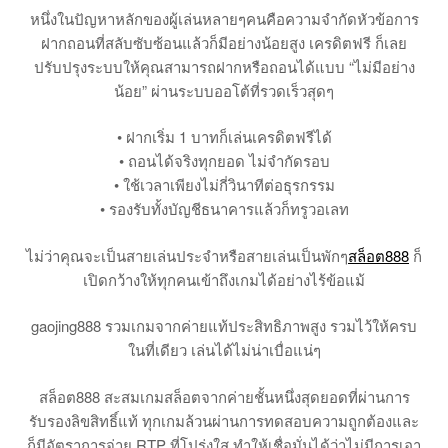
หนึ่งในปัญหาหลักของผู้เล่นหลายๆคนคือความจำกัดหัวข้อการ
ฝากถอนที่สลับซับซ้อนแล้วก็มีอย่างน้อยสูง เครดิตฟรี ก็เลย
ปรับปรุงระบบให้คุณสามารถฝากหรือถอนได้แบบ “ไม่มีอย่าง
น้อย” ผ่านระบบออโต้ที่รวดเร็วสุดๆ
• ฝากเริ่ม 1 บาทก็เล่นเครดิตฟรีได้
• ถอนได้จริงทุกยอด ไม่จำกัดรอบ
• ใช้เวลาเพียงไม่กี่วินาทีต่อธุรกรรม
• รองรับทั้งบัญชีธนาคารแล้วก็ทรูวอเลท
ไม่ว่าคุณจะเป็นสายเล่นประจำหรือสายเล่นเป็นพักๆ
สล็อต888
ก็
เปิดกว้างให้ทุกคนเข้าถึงเกมได้อย่างไร้ข้อแม้
gaojing888 รวมเกมจากค่ายแท้ประสิทธิภาพสูง รวมไว้ให้ครบ
ในที่เดียว เล่นได้ไม่น่าเบื่อแน่ๆ
สล็อต888 สะสมเกมสล็อตจากค่ายชั้นหนึ่งสุดยอดที่ผ่านการ
รับรองลิขสิทธิ์แท้ ทุกเกมล้วนผ่านการทดสอบความถูกต้องและ
ก็มีอัตราการจ่าย RTP ที่โปร่งใส ทำให้เชื่อมั่นได้ว่าไม่มีการเอา