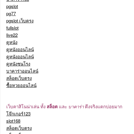
pgslot
pg77
pgslot เว็บตรง
fullslot
live22
ดูหนัง
ดูหนังออนไลน์
ดูหนังออนไลน์
ดูหนังชนโรง
บาคาร่าออนไลน์
สล็อตเว็บตรง
ซื้อหวยออนไลน์
เว็บคาสิโนน่าเล่น ทั้ง
สล็อต
และ
บาคาร่า
ตึงจริงแตกบ่อยมาก
โจ๊กเกอร์123
slot168
สล็อตเว็บตรง