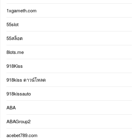
1xgameth.com
55slot
55สล็อต
8lots.me
918Kiss
918kiss ดาวน์โหลด
918kissauto
ABA
ABAGroup2
acebet789.com