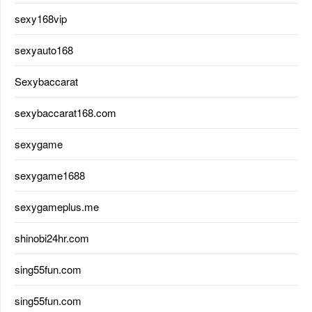
sexy168vip
sexyauto168
Sexybaccarat
sexybaccarat168.com
sexygame
sexygame1688
sexygameplus.me
shinobi24hr.com
sing55fun.com
sing55fun.com