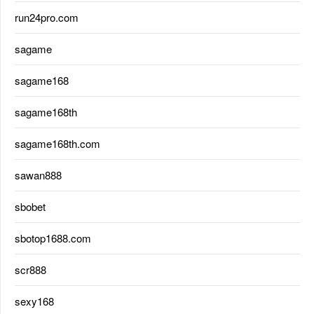
run24pro.com
sagame
sagame168
sagame168th
sagame168th.com
sawan888
sbobet
sbotop1688.com
scr888
sexy168