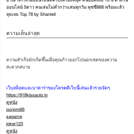
ออนไลน์ 5ดาว คนเล่นไม่ต่ำกว่าแสนทุกวัน พุซซี่888 พร้อมแล้ว
ลุยเลย Top 78 by Shantell
ความเห็นล่าสุด
ความสำเร็จมักเกิดขึ้นเมื่อคุณก้าวออกไปนอกเขตของความ
สะดวกสบาย
เว็บสล็อตและบาคาร่าของโครตดีเว็บนี้เล่นแล้วรวยจัดๆ
https://918kissauto.tv
ดูหนัง
punpro66
sagame
joker123
ดูหนัง