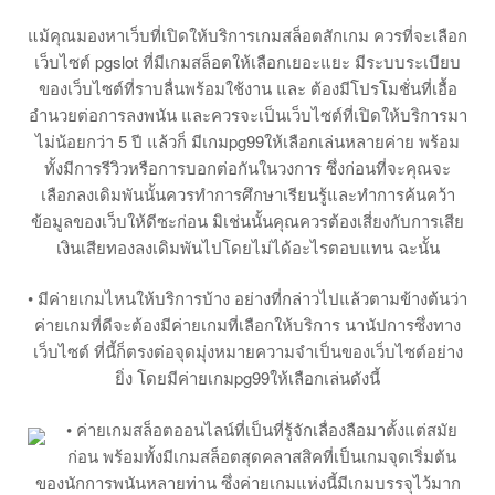
แม้คุณมองหาเว็บที่เปิดให้บริการเกมสล็อตสักเกม ควรที่จะเลือก
เว็บไซต์ pgslot ที่มีเกมสล็อตให้เลือกเยอะแยะ มีระบบระเบียบ
ของเว็บไซต์ที่ราบลื่นพร้อมใช้งาน และ ต้องมีโปรโมชั่นที่เอื้อ
อำนวยต่อการลงพนัน และควรจะเป็นเว็บไซต์ที่เปิดให้บริการมา
ไม่น้อยกว่า 5 ปี แล้วก็ มีเกมpg99ให้เลือกเล่นหลายค่าย พร้อม
ทั้งมีการรีวิวหรือการบอกต่อกันในวงการ ซึ่งก่อนที่จะคุณจะ
เลือกลงเดิมพันนั้นควรทำการศึกษาเรียนรู้และทำการค้นคว้า
ข้อมูลของเว็บให้ดีซะก่อน มิเช่นนั้นคุณควรต้องเสี่ยงกับการเสีย
เงินเสียทองลงเดิมพันไปโดยไม่ได้อะไรตอบแทน ฉะนั้น
• มีค่ายเกมไหนให้บริการบ้าง อย่างที่กล่าวไปแล้วตามข้างต้นว่า
ค่ายเกมที่ดีจะต้องมีค่ายเกมที่เลือกให้บริการ นานัปการซึ่งทาง
เว็บไซต์ ที่นี้ก็ตรงต่อจุดมุ่งหมายความจำเป็นของเว็บไซต์อย่าง
ยิ่ง โดยมีค่ายเกมpg99ให้เลือกเล่นดังนี้
• ค่ายเกมสล็อตออนไลน์ที่เป็นที่รู้จักเลื่องลือมาตั้งแต่สมัย
ก่อน พร้อมทั้งมีเกมสล็อตสุดคลาสสิคที่เป็นเกมจุดเริ่มต้น
ของนักการพนันหลายท่าน ซึ่งค่ายเกมแห่งนี้มีเกมบรรจุไว้มาก