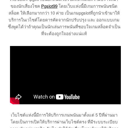
ของนักเสี่ยงโชค
Pgslot99
โดยเว็บแห่งนี้มีเกมการพนันชนิด
สล็อต ให้เลือกมากกว่า 10 ค่าย เป็นเกมpgslotที่ถูกนำเข้ามาให้
บริการในเวไซต์โดยดารคัดจากนักปรับปรุง และ ออกแบบเกม
ซึ่งพูดได้ว่าถ้าคุณเป็นนักเล่นการพนันที่ชอบใจเกมสล็อตจำเป็น
ที่จะต้องถูกใจอย่างแน่แท้
เว็บไซต์แห่งนี้มีการให้บริการเกมพนันมาตั้งแต่ 5 ปีที่ผ่านมา
โดยเป็นการเปิดให้บริการผ่านเว็บไซต์ตรง ที่มีระบบระเบียบ