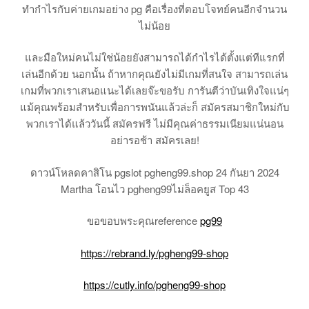
ทำกำไรกับค่ายเกมอย่าง pg คือเรื่องที่ตอบโจทย์คนอีกจำนวน
ไม่น้อย
และมือใหม่คนไม่ใช่น้อยยังสามารถได้กำไรได้ตั้งแต่ทีแรกที่
เล่นอีกด้วย นอกนั้น ถ้าหากคุณยังไม่มีเกมที่สนใจ สามารถเล่น
เกมที่พวกเราเสนอแนะได้เลยจ๊ะขอรับ การันตีว่าบันเทิงใจแน่ๆ
แม้คุณพร้อมสำหรับเพื่อการพนันแล้วล่ะก็ สมัครสมาชิกใหม่กับ
พวกเราได้แล้ววันนี้ สมัครฟรี ไม่มีคุณค่าธรรมเนียมแน่นอน
อย่ารอช้า สมัครเลย!
ดาวน์โหลดคาสิโน pgslot pgheng99.shop 24 กันยา 2024
Martha โอนไว pgheng99ไม่ล็อคยูส Top 43
ขอขอบพระคุณreference
pg99
https://rebrand.ly/pgheng99-shop
https://cutly.info/pgheng99-shop