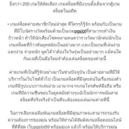
ยิ่งกว่า 200 เกมให้คัดเลือก เกมสล็อตที่มีแบบดั้งเดิมจากตู้เกม
สล็อตในอดีต
• เกมสล็อตค่ายสมาชิกใหม่ล่าสุด ที่ใครๆก็รู้จัก พร้อมกับเป็นเกม
ที่มีโบนัสรางวัลพร้อมด้วยเป็นเกม
pgslot
ที่สามารถทำเงิน
ก้าวหน้า ทำให้นักเสี่ยงโชคหลายคนคว่ารางวัลมานักต่อนักเป็น
เกมสล็อตที่ก้าวทันยุคสมัยเป็นอย่างมาก และเป็นเกมที่เล่นง่าย
แตกง่าย จ่ายหนัก พูดได้ว่าต้องใจวันรุ่นเป็นอย่างมาก แม้คนใด
กันแน่ที่เป็นมือใหม่จำต้องเล่นสล็อตของค่ายนี้
ค่ายเกมที่เป็นที่รู้จักอย่างมาในช่วงปัจจุบัน เป็นค่ายตามที่มีให้
บริการในเว็บไซต์ทั่วไป เป็นเกมสล็อตที่มีจุดเด่นในเรื่องของตัว
เกมทีมีรูปแบบการเล่นง่าย เอามากจากเกมโทรศัพท์มือถือ หรือ
เกมที่มีความชื่นชอบในยุคสมัยต่างๆแม้เป็นนักการพนันสาย
สล็อตที่จริงจริงจำเป็นที่จะต้องลองเล่นเกมค่ายที่นี้
ในการเลือกลงเดิมพันเกมสล็อตที่มีคุณภาพจะสามารถรองรับ
ความต้องการของคุณ พร้อมให้ท่านได้สัมผัสเกมสล็อตออนไลน์
ที่ดีที่สุด เว็บpgslot99 พร้อมดูแล แล้วก็ พร้อมให้บริการคุณ