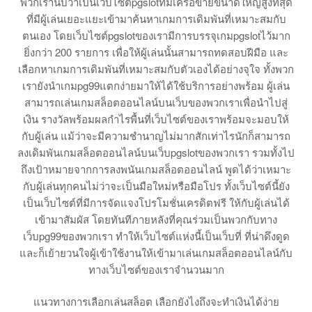
พวกเรานับว่าเป็นเว็บไซต์pgslotที่มีเครือข่ายขนาดใหญ่สูงที่สุด
ที่มีผู้เล่นเยอะแยะเข้ามาค้นหาเกมการเดิมพันที่เหมาะสมกับ
ตนเอง โดยเว็บไซต์pgslotของเรามีการบรรจุเกมpgslotไว้มาก
ยิ่งกว่า 200 รายการ เพื่อให้ผู้เล่นนั้นสามารถทดสอบฝีมือ และ
เลือกหาเกมการเดิมพันที่เหมาะสมกับตัวเองได้อย่างจุใจ ทั้งพวก
เรายังนำเกมpg99แตกง่ายมาให้ได้ใช้บริการอย่างพร้อม ผู้เล่น
สามารถเล่นเกมสล็อตออนไลน์บนเว็บของพวกเราเพื่อนำไปสู่
เงิน รางวัลพร้อมผลกำไรพื้นที่เว็บไซต์ของเราพร้อมจะมอบให้
กับผู้เล่น แม้ว่าจะมีความชำนาญไม่มากสักเท่าไรนักก็สามารถ
ลงเดิมพันเกมสล็อตออนไลน์บนเว็บpgslotของพวกเรา รวมทั้งไป
ถึงเป้าหมายจากการลงพนันเกมสล็อตออนไลน์ พูดได้ว่าเหมาะ
กับผู้เล่นทุกคนไม่ว่าจะเป็นมือใหม่หรือมือโปร ทั้งเว็บไซต์นี้ยัง
เป็นเว็บไซต์ที่มีการจัดแจงโปรโมชั่นเครดิตฟรี ให้กับผู้เล่นได้
เข้ามาสัมผัส โดยทันทีภายหลังที่คุณร่วมเป็นพวกกับทาง
เว็บpg99ของพวกเรา ทำให้เว็บไซต์แห่งนี้เป็นเว็บที่ ที่น่าดึงดูด
และก็เย้ายวนใจผู้เข้าใช้งานให้เข้ามาเล่นเกมสล็อตออนไลน์กับ
ทางเว็บไซต์ของเราจำนวนมาก
แนวทางการเลือกเล่นสล็อต เลือกยังไงถึงจะทำเงินได้ง่าย