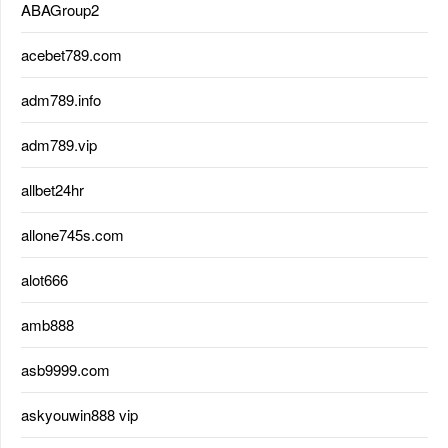
ABAGroup2
acebet789.com
adm789.info
adm789.vip
allbet24hr
allone745s.com
alot666
amb888
asb9999.com
askyouwin888 vip