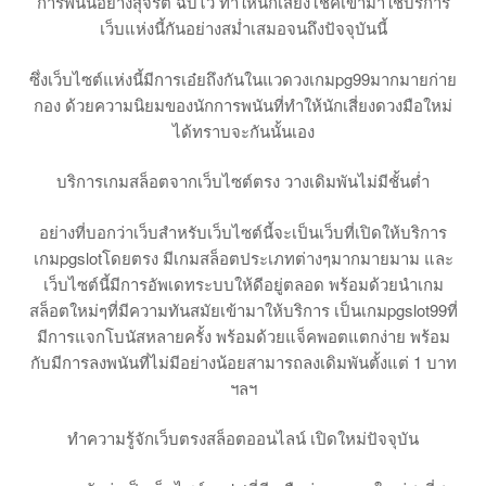
การพนันอย่างสุจริต ฉับไว ทำให้นักเสี่ยงโชคเข้ามาใช้บริการ
เว็บแห่งนี้กันอย่างสม่ำเสมอจนถึงปัจจุบันนี้
ซึ่งเว็บไซต์แห่งนี้มีการเอ๋ยถึงกันในแวดวงเกมpg99มากมายก่าย
กอง ด้วยความนิยมของนักการพนันที่ทำให้นักเสี่ยงดวงมือใหม่
ได้ทราบจะกันนั้นเอง
บริการเกมสล็อตจากเว็บไซต์ตรง วางเดิมพันไม่มีชั้นต่ำ
อย่างที่บอกว่าเว็บสำหรับเว็บไซต์นี้จะเป็นเว็บที่เปิดให้บริการ
เกมpgslotโดยตรง มีเกมสล็อตประเภทต่างๆมากมายมาม และ
เว็บไซต์นี้มีการอัพเดทระบบให้ดีอยู่ตลอด พร้อมด้วยนำเกม
สล็อตใหม่ๆที่มีความทันสมัยเข้ามาให้บริการ เป็นเกมpgslot99ที่
มีการแจกโบนัสหลายครั้ง พร้อมด้วยแจ็คพอตแตกง่าย พร้อม
กับมีการลงพนันที่ไม่มีอย่างน้อยสามารถลงเดิมพันตั้งแต่ 1 บาท
ฯลฯ
ทำความรู้จักเว็บตรงสล็อตออนไลน์ เปิดใหม่ปัจจุบัน