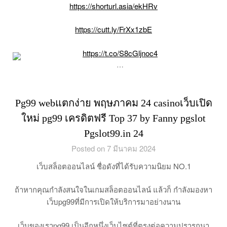
https://shorturl.asia/ekHRv
https://cutt.ly/FrXx1zbE
https://t.co/S8cGljnoc4
…
Pg99 webแตกง่าย พฤษภาคม 24 casinoเว็บเปิด
ใหม่ pg99 เครดิตฟรี Top 37 by Fanny pgslot
Pgslot99.in 24
Posted on 7 มีนาคม 2024
เว็บสล็อตออนไลน์ ชื่อดังที่ได้รับความนิยม NO.1
ถ้าหากคุณกำลังสนใจในเกมสล็อตออนไลน์ แล้วก็ กำลังมองหา
เว็บpg99ที่มีการเปิดให้บริการมาอย่างนาน
เว็บของเราpg99 เป็นอีกหนึ่งเว็บไซต์ที่ตรงต่อความปรารถนา