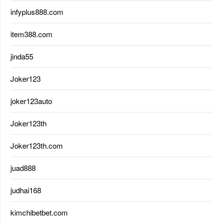
infyplus888.com
item388.com
jinda55
Joker123
joker123auto
Joker123th
Joker123th.com
juad888
judhai168
kimchibetbet.com