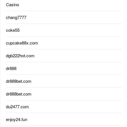
Casino
chang7777
coke55
cupcake88x.com
dgb222hot.com
dr888
dr888bet.com
dr888bet.com
du2477.com
enjoy24.fun