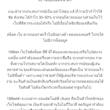
แนะนำจากประสบการณ์เป็น อย่าไล่ทุน แล้วก็วางเป้ากำไรให้
ชัด ดังเช่น ได้กำไร 30–50% จากทุนก็ควรถอนบางส่วนเก็บไว้
เว็บที่ดีควรจะถอนได้จริง ไม่มีเงื่อนไขซับซ้อนเหลือเกิน
สล็อต เว็บ ฝากถอนรวดเร็วไม่มีอย่างต่ำ ทดลองเล่นฟรี โปร่งใส
ไม่มีการล็อคยูส
188bet เว็บไซต์สล็อต ที่ดี มิได้มองแค่เกมเยอะหรือโบนัสแรง
แค่นั้น แต่จำต้องมองเรื่องความน่าเชื่อถือ ระบบฝากถอน รวม
ทั้งความโปร่งสบายใสเป็นหลัก จากประสบการณ์ของผู้เล่น
หลายท่าน คุณลักษณะเด่นยอดนิยมเยอะที่สุดเป็น “ฝากถอนเร็ว
ไม่มีขั้นต่ำ” เพราะเหตุว่าช่วยทำให้ผู้เล่นบริหารงบประมาณได้
ง่าย จะเริ่มด้วยเงินหลักสิบหรือหลักร้อยก็สามารถทดสอบเล่นได้
ในทันที ไม่ต้องวิตกกังวลเรื่องยอดฝากสูงเกินไป
188betth ระบบฝาก–ถอนอัตโนมัติ (Auto) ถือเป็นหัวใจหลักของ
เว็บไซต์คุณภาพ เงินเข้าออกด้านในไม่กี่วินาที ลดปัญหาจำต้อง