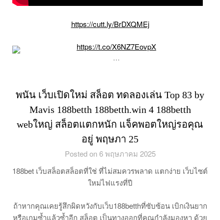
https://cutt.ly/BrDXQMEj
https://t.co/X6NZ7EovpX
…
พนัน เว็บเปิดใหม่ สล็อต ทดลองเล่น Top 83 by
Mavis 188betth 188betth.win 4 188betth
webใหญ่ สล็อตแตกหนัก แจ็คพอตใหญ่รอคุณ
อยู่ พฤษภา 25
Posted on 6 พฤษภาคม 2025
188bet เว็บสล็อตสล็อตที่ใช่ ที่ไม่สมควรพลาด แตกง่าย เว็บไซต์
ใหม่ไฟแรงที่ปี
ถ้าหากคุณเคยรู้สึกผิดหวังกับเว็บ188betthที่ซับซ้อน เบิกเงินยาก
หรือเกมซ้ำแล้วซ้ำอีก สล็อต เป็นทางออกที่คุณกำลังมองหา ด้วย