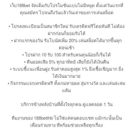
เว็บ188bet จัดเต็มกับโปรโมชั่นแบบไม่มีหยุด ตั้งแต่วันแรกที่
คุณสมัคร ไปจนถึงวันแล้ววันเล่าของการเล่นสล็อต
• โปรลงทะเบียนเป็นสมาชิกใหม่ รับเครดิตฟรีโดยทันที ไม่ต้อง
ฝากก่อนก็ยอมรับได้
• ฝากแรกของวัน รับโบนัสเพิ่ม 20% เล่นสล็อตได้มากขึ้นทุก
ตอนเช้า
• โปรฝาก 10 รับ 100 สำหรับคนทุนน้อยก็เริ่มได้
• คืนยอดเสีย 5% ทุกอาทิตย์ เสียก็ยังได้เงินคืน
• ระบบชี้แนะเพื่อนฝูง รับค่าคอมสูงสุด 1% ยิ่งเชื้อเชิญมาก ยิ่ง
ได้เงินมากมาย
• กิจกรรมแจกเครดิตฟรี ทั้งเกมทายผล สุ่มรางวัล และเล่นสะสม
แต้ม
บริการข้างหลังบ้านที่ตั้งใจทุกคน ดูแลตลอด 1 วัน
ทีมงานของ 188betthb ไม่ใช่แค่คนตอบแชท แม้กระนั้นเป็น
เพื่อนร่วมทาง ที่พร้อมช่วยเหลือทุกเรื่อง