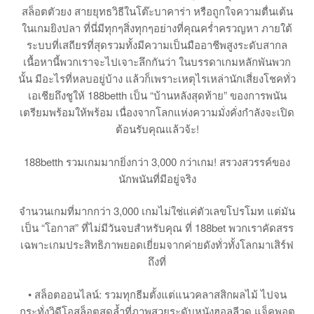
สล็อตตัวยง สายยุทธวิธีในโต๊ะบาคาร่า หรือถูกใจความตื่นเต้น
ในเกมยิงปลา ที่นี่มีทุกๆสิ่งทุกๆอย่างที่คุณคร่ำครวญหา ภายใต้
ระบบที่เสถียรที่สุดรวมทั้งมีความเป็นมืออาชีพสูงระดับสากล
เนื้อหานี้พวกเราจะไปเจาะลึกกันว่า ในบรรดาเกมหลักพันพวก
นั้น มีอะไรที่หลบอยู่บ้าง แล้วก็เพราะเหตุไรเหล่านักเสี่ยงโชคทั่ว
เอเชียถึงชูให้ 188betth เป็น “บ้านหลังสุดท้าย” ของการพนัน
เตรียมพร้อมให้พร้อม เนื่องจากโลกแห่งความมั่งคั่งกำลังจะเปิด
ต้อนรับคุณแล้วจ้ะ!
188betth รวมเกมมากยิ่งกว่า 3,000 กว่าเกม! สรวงสวรรค์ของ
นักพนันที่มีอยู่จริง
จำนวนเกมที่มากกว่า 3,000 เกมไม่ใช่แค่ตัวเลขโปรโมท แต่มัน
เป็น “โอกาส” ที่ไม่มีวันจบสำหรับคุณ ที่ 188bet พวกเราคัดสรร
เฉพาะเกมประสิทธิภาพยอดเยี่ยมจากค่ายดังทั่วทั้งโลกมาเสิร์ฟ
ถึงที่
• สล็อตออนไลน์: รวมทุกธีมตั้งแต่แนวคลาสสิกผลไม้ ไปจน
กระทั่งวิดีโอสล็อตสุดล้ำที่ภาพสวยระดับหนังฮอลลีวูด แจ็คพอต