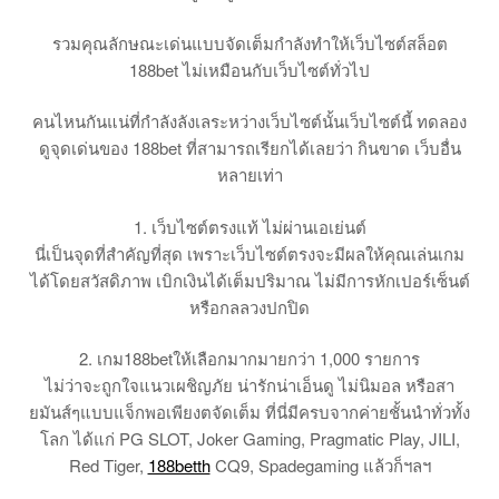
รวมคุณลักษณะเด่นแบบจัดเต็มกำลังทำให้เว็บไซต์สล็อต
188bet ไม่เหมือนกับเว็บไซต์ทั่วไป
คนไหนกันแน่ที่กำลังลังเลระหว่างเว็บไซต์นั้นเว็บไซต์นี้ ทดลอง
ดูจุดเด่นของ 188bet ที่สามารถเรียกได้เลยว่า กินขาด เว็บอื่น
หลายเท่า
1. เว็บไซต์ตรงแท้ ไม่ผ่านเอเย่นต์
นี่เป็นจุดที่สำคัญที่สุด เพราะเว็บไซต์ตรงจะมีผลให้คุณเล่นเกม
ได้โดยสวัสดิภาพ เบิกเงินได้เต็มปริมาณ ไม่มีการหักเปอร์เซ็นต์
หรือกลลวงปกปิด
2. เกม188betให้เลือกมากมายกว่า 1,000 รายการ
ไม่ว่าจะถูกใจแนวเผชิญภัย น่ารักน่าเอ็นดู ไม่นิมอล หรือสา
ยมันส์ๆแบบแจ็กพอเพียงตจัดเต็ม ที่นี่มีครบจากค่ายชั้นนำทั่วทั้ง
โลก ได้แก่ PG SLOT, Joker Gaming, Pragmatic Play, JILI,
Red Tiger,
188betth
CQ9, Spadegaming แล้วก็ฯลฯ