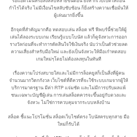
รอแอดไม่นหรือส่งสลิปหลายขั้นตอน ยิ่งหากเว็บเปิดให้ถอน
กำไรได้จริง ไม่มีเงื่อนไขสลับซับซ้อน ก็ยิ่งสร้างความเชื่อมั่นให้
ผู้เล่นมากยิ่งขึ้น
อีกจุดที่สำคัญมากคือ ทดสอบเล่น สล็อต ฟรี ฟีพบร์นี้ช่วยให้ผู้
เล่นได้ลองระบบเกม เรียนรู้แบบโบนัส แล้วก็ดูจังหวะการออก
รางวัลก่อนที่จะทำการตัดสินใจใช้เงินจริง นับว่าเป็นตัวช่วยลด
ความเสี่ยงสำหรับมือใหม่ และยังเป็นจังหวะให้มือเก๋าทดสอบ
เกมใหม่ๆโดยไม่ต้องลงทุนในทันที
เรื่องความโปร่งสบายใสและไม่มีการล็อคยูสก็เป็นสิ่งที่ผู้คน
จำนวนมากวิตกกังวล เว็บไซต์ที่ดีควรที่จะใช้ระบบเกมจากผู้ให้
บริการมาตรฐาน มีค่า RTP แจ่มชัด และไม่มีการปรับผลแพ้
ชนะเฉพาะบัญชีผู้เล่น การเล่นสล็อตควรจะขึ้นอยู่กับดวงและ
จังหวะ ไม่ใช่การควบคุมจากระบบหลังบ้าน
สล็อต ชี้แนะโปรโมชั่น สล็อตเว็บไซต์ตรง โบนัสครบทุกสาย มือ
ใหม่ก็รับได้