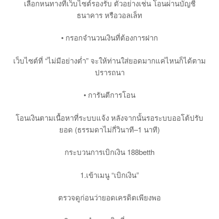
เลือกหนทางที่เว็บไซต์รองรับ ตัวอย่างเช่น โอนผ่านบัญชี
ธนาคาร หรือวอลเล็ท
• กรอกจำนวนเงินที่ต้องการฝาก
เว็บไซต์ที่ “ไม่มีอย่างต่ำ” จะให้ท่านใส่ยอดมากแค่ไหนก็ได้ตาม
ปรารถนา
• การันตีการโอน
โอนเงินตามเนื้อหาที่ระบบแจ้ง หลังจากนั้นรอระบบออโต้ปรับ
ยอด (ธรรมดาไม่กี่วินาที–1 นาที)
กระบวนการเบิกเงิน 188betth
1.เข้าเมนู “เบิกเงิน”
ตรวจดูก่อนว่ายอดเครดิตเพียงพอ