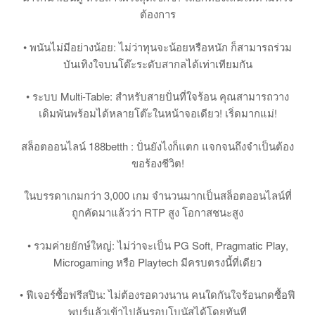
ต้องการ
• พนันไม่มีอย่างน้อย: ไม่ว่าทุนจะน้อยหรือหนัก ก็สามารถร่วม
บันเทิงใจบนโต๊ะระดับสากลได้เท่าเทียมกัน
• ระบบ Multi-Table: สำหรับสายปั่นที่ใจร้อน คุณสามารถวาง
เดิมพันพร้อมได้หลายโต๊ะในหน้าจอเดียว! เริ่ดมากแม่!
สล็อตออนไลน์ 188betth : ปั่นยังไงก็แตก แจกจนถึงจำเป็นต้อง
ขอร้องชีวิต!
ในบรรดาเกมกว่า 3,000 เกม จำนวนมากเป็นสล็อตออนไลน์ที่
ถูกคัดมาแล้วว่า RTP สูง โอกาสชนะสูง
• รวมค่ายยักษ์ใหญ่: ไม่ว่าจะเป็น PG Soft, Pragmatic Play,
Microgaming หรือ Playtech มีครบตรงนี้ที่เดียว
• ฟีเจอร์ซื้อฟรีสปิน: ไม่ต้องรอดวงนาน คนใดกันใจร้อนกดซื้อฟี
พบร์แล้วเข้าไปลุ้นรอบโบนัสได้โดยทันที