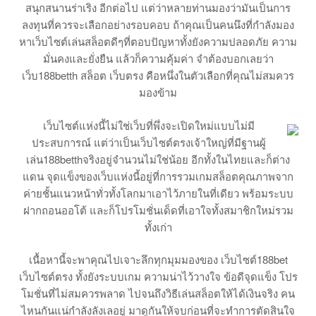
สนุกสนานร่าเริง อีกต่อไป แต่ว่าหลายท่านมองว่ามันเป็นการ
ลงทุนที่ควรจะเลือกอย่างรอบคอบ ถ้าคุณเป็นคนนึงที่กำลังมอง
หาเว็บไซต์เล่นสล็อตดีๆที่ตอบปัญหาทั้งยังความปลอดภัย ความ
มั่นคงและยั่งยืน แล้วก็ความคุ้มค่า จำต้องบอกเลยว่า
เว็บ188betth สล็อต เว็บตรง คือหนึ่งในตัวเลือกที่คุณไม่สมควร
มองข้าม
เว็บไซต์แห่งนี้ไม่ใช่เว็บที่พึ่งจะเปิดใหม่แบบไม่มี
ประสบการณ์ แต่ว่าเป็นเว็บไซต์ตรงเจ้าใหญ่ที่มีฐานผู้
เล่น188betthจริงอยู่จำนวนไม่ใช่น้อย อีกทั้งในไทยและก็ต่าง
แดน จุดแข็งของเว็บแห่งนี้อยู่ที่การรวมเกมสล็อตคุณภาพจาก
ค่ายชั้นแนวหน้าทั่วทั้งโลกมาเอาไว้ภายในที่เดียว พร้อมระบบ
ฝากถอนออโต้ และก็โปรโมชั่นเด็ดที่เอาใจทั้งสมาชิกใหม่รวม
ทั้งเก่า
เนื้อหานี้จะพาคุณไปเจาะลึกทุกมุมมองของ เว็บไซต์188bet
เว็บไซต์ตรง ทั้งยังระบบเกม ความน่าไว้วางใจ ข้อดีจุดแข็ง โปร
โมชั่นที่ไม่สมควรพลาด ไปจนถึงวิธีเล่นสล็อตให้ได้เงินจริง คน
ไหนกันแน่กำลังลังเลอยู่ มาดูกันให้จบก่อนที่จะทำการตัดสินใจ