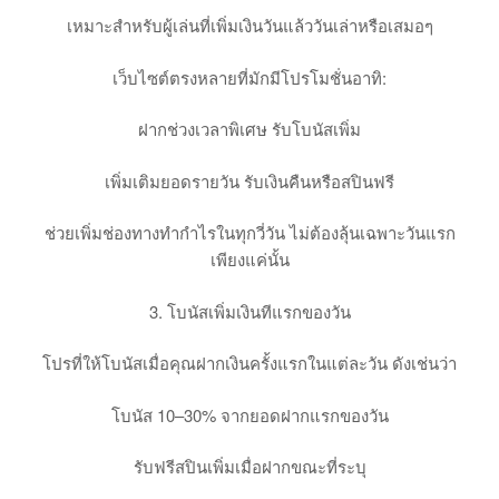
เหมาะสำหรับผู้เล่นที่เพิ่มเงินวันแล้ววันเล่าหรือเสมอๆ
เว็บไซต์ตรงหลายที่มักมีโปรโมชั่นอาทิ:
ฝากช่วงเวลาพิเศษ รับโบนัสเพิ่ม
เพิ่มเติมยอดรายวัน รับเงินคืนหรือสปินฟรี
ช่วยเพิ่มช่องทางทำกำไรในทุกวี่วัน ไม่ต้องลุ้นเฉพาะวันแรก
เพียงแค่นั้น
3. โบนัสเพิ่มเงินทีแรกของวัน
โปรที่ให้โบนัสเมื่อคุณฝากเงินครั้งแรกในแต่ละวัน ดังเช่นว่า
โบนัส 10–30% จากยอดฝากแรกของวัน
รับฟรีสปินเพิ่มเมื่อฝากขณะที่ระบุ