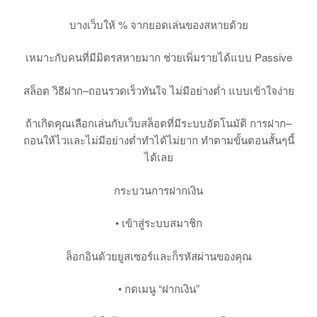
บางเว็บให้ % จากยอดเล่นของสหายด้วย
เหมาะกับคนที่มีมิตรสหายมาก ช่วยเพิ่มรายได้แบบ Passive
สล็อต วิธีฝาก–ถอนรวดเร็วทันใจ ไม่มีอย่างต่ำ แบบเข้าใจง่าย
ถ้าเกิดคุณเลือกเล่นกับเว็บสล็อตที่มีระบบอัตโนมัติ การฝาก–
ถอนให้ไวและไม่มีอย่างต่ำทำได้ไม่ยาก ทำตามขั้นตอนสั้นๆนี้
ได้เลย
กระบวนการฝากเงิน
• เข้าสู่ระบบสมาชิก
ล็อกอินด้วยยูสเซอร์และก็รหัสผ่านของคุณ
• กดเมนู “ฝากเงิน”