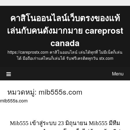
Skip
to
คาสิโนออนไลน์เว็บตรงของแท้
content
เล่นกับคนดังมากมาย careprost
canada
https://careprostx.com คาสิโนออนไลน์ เล่นได้ทุกที่ ไม่มีเน็ตก็เล่น
ได้ มือถือเก่าแค่ไหนก็เล่นได้ รับฟรีเครดิตทุกวัน stx.com
Menu
หมวดหมู่:
mib555s.com
mib555s.com
Mib555 เข้าสู่ระบบ 23 มิถุนายน Mib555 มีทีม