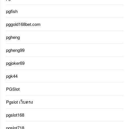
pgfish
pggold168bet.com
pgheng
pgheng99
pgjoker69
pgk44
PGSlot
Pgslot เว็บตรง
pgslot168
pgslot718