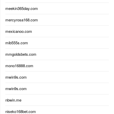
meekin365day.com
mercyrosa168.com
mexicanoo.com
mib555s.com
mmgoldsbets.com
mono16888.com
mwin9s.com
mwin9s.com
nbwin.me
niseko168bet.com