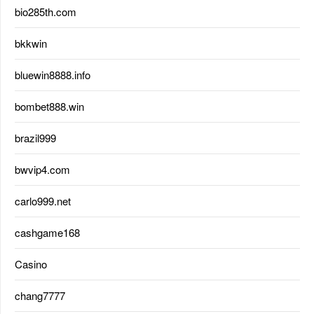
bio285th.com
bkkwin
bluewin8888.info
bombet888.win
brazil999
bwvip4.com
carlo999.net
cashgame168
Casino
chang7777