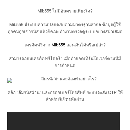
Mib555 ไม่มีอันตรายเพียงใด?
Mib555 มีระบบความปลอดภัยตามมาตรฐานสากล ข้อมูลผู้ใช้
ทุกคนถูกเข้ารหัส แล้วก็คณะทำงานตรวจดูระบบอย่างสม่ำเสมอ
เครดิตฟรีจาก
Mib555
ถอนเงินได้หรือเปล่า?
สามารถถอนเครดิตฟรีได้จริง เมื่อทำยอดเทิร์นโอเวอร์ตามที่มี
การกำหนด
ลืมรหัสผ่านจะต้องทำอย่างไร?
คลิก “ลืมรหัสผ่าน” และกรอกเบอร์โทรศัพท์ ระบบจะส่ง OTP ให้
สำหรับรีเซ็ตรหัสผ่าน