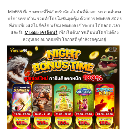
Mib555 คือช่องทางที่ใช่สำหรับนักเดิมพันที่ต้องการความมั่นคง
บริการครบถ้วน รวมทั้งโปรโมชั่นสุดคุ้ม ด้วยการ Mib555 สมัคร
ที่ง่ายเพียงแค่ไม่กี่คลิก พร้อม Mib555 เข้าระบบ ได้ตลอดเวลา
และรับ
Mib555 เครดิตฟรี
เพื่อเริ่มต้นการเดิมพันโดยไม่ต้อง
ลงทุนเอง อย่าคอยช้า โอกาสดีๆกำลังรอคุณอยู่