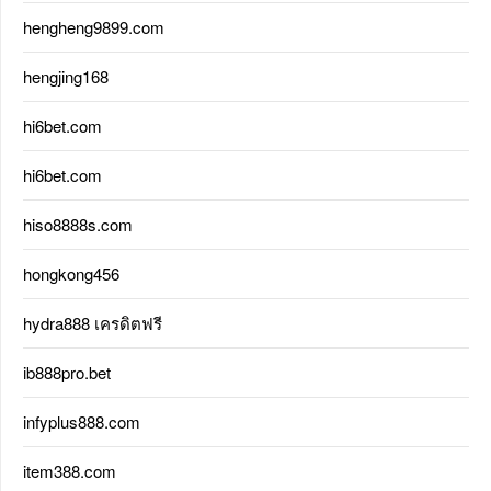
hengheng9899.com
hengjing168
hi6bet.com
hi6bet.com
hiso8888s.com
hongkong456
hydra888 เครดิตฟรี
ib888pro.bet
infyplus888.com
item388.com