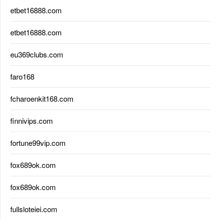
etbet16888.com
etbet16888.com
eu369clubs.com
faro168
fcharoenkit168.com
finnivips.com
fortune99vip.com
fox689ok.com
fox689ok.com
fullsloteiei.com