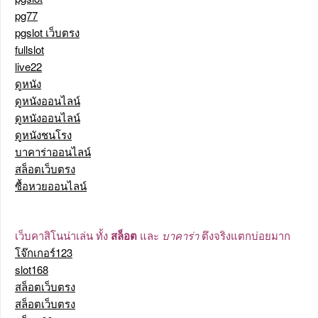
pg77
pgslot เว็บตรง
fullslot
live22
ดูหนัง
ดูหนังออนไลน์
ดูหนังออนไลน์
ดูหนังชนโรง
บาคาร่าออนไลน์
สล็อตเว็บตรง
ซื้อหวยออนไลน์
เว็บคาสิโนน่าเล่น ทั้ง
สล็อต
และ
บาคาร่า
ตึงจริงแตกบ่อยมาก
โจ๊กเกอร์123
slot168
สล็อตเว็บตรง
สล็อตเว็บตรง