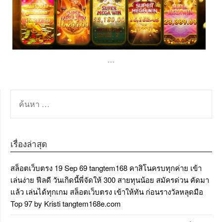
…
ค้นหา
สำหรับ:
เรื่องล่าสุด
สล็อตเว็บตรง 19 Sep 69 tangtem168 คาสิโนครบทุกค่าย เข้า
เล่นง่าย ฟีลดี วันเกิดนี้พี่จัดให้ 300 สายทุนน้อย สมัครด่วน คัดมา
แล้ว เล่นได้ทุกเกม สล็อตเว็บตรง เข้าให้ทัน ก่อนรางวัลหลุดมือ
Top 97 by Kristi tangtem168e.com