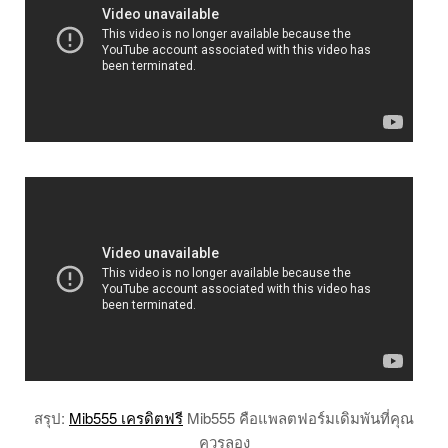
สรุป:
Mib555 เครดิตฟรี
Mib555 คือแพลตฟอร์มเดิมพันที่คุณ
ควรลอง