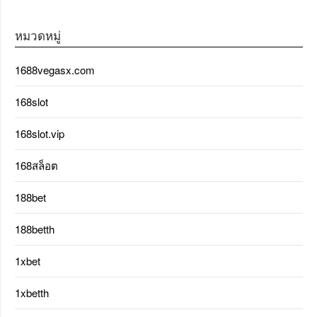
หมวดหมู่
1688vegasx.com
168slot
168slot.vip
168สล็อต
188bet
188betth
1xbet
1xbetth