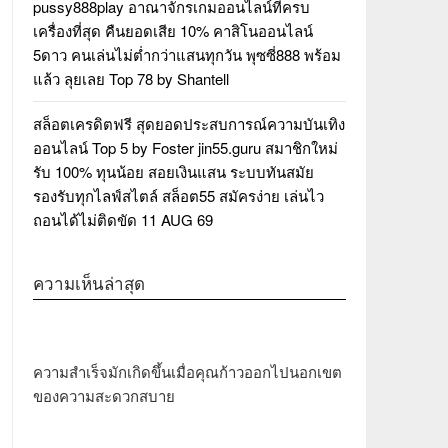
pussy888play อาณาจักรเกมออนไลน์ที่ครบ
เครื่องที่สุด คืนยอดเสีย 10% คาสิโนออนไลน์
5ดาว คนเล่นไม่ต่ำกว่าแสนทุกวัน พุซซี่888 พร้อม
แล้ว ลุยเลย Top 78 by Shantell
สล็อตเครดิตฟรี สุดยอดประสบการณ์ความบันเทิง
ออนไลน์ Top 5 by Foster jin55.guru สมาชิกใหม่
รับ 100% ทุนน้อย สอยเงินแสน ระบบทันสมัย
รองรับทุกไลฟ์สไตล์ สล็อต55 สมัครง่าย เล่นไว
ถอนได้ไม่ติดขัด 11 AUG 69
ความเห็นล่าสุด
ความสำเร็จมักเกิดขึ้นเมื่อคุณก้าวออกไปนอกเขต
ของความสะดวกสบาย