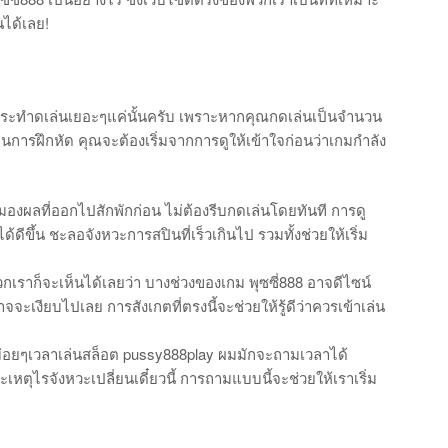
ได้เลย!
กระทำดเล่นเยอะๆแค่นั้นครับ เพราะหากคุณกดเล่นเป็นจำนวน
็นการฝึกหัด คุณจะต้องเริ่มจากการดูให้เข้าใจก่อนว่าเกมกำลัง
องผลที่ออกไปสักพักก่อน ไม่ต้องรีบกดเล่นโดยทันที การดู
ีขึ้น ชะลอจังหวะการสปินที่เร็วเกินไป รวมทั้งช่วยให้เริ่ม
พวกเราก็จะเห็นได้เลยว่า บางช่วงของเกม พุซซี่888 อาจดีไซน์
าจจะเงียบไปเลย การสังเกตที่ตรงนี้จะช่วยให้รู้ดีว่าควรเข้าเล่น
ทำบ่อยๆเวลาเล่นสล็อต pussy888play ผมมักจะถามเวลาได้
ะเหตุไรจังหวะเปลี่ยนเดี๋ยวนี้ การถามแบบนี้จะช่วยให้เราเริ่ม