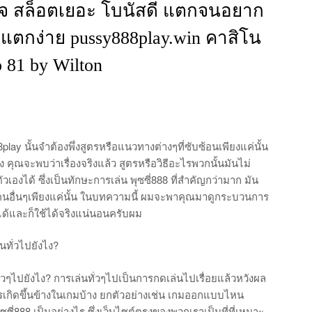
ติดใจ สล็อตเยอะ โบนัสดี แตกจนอยาก
แตกง่าย pussy888play.win คาสิโน
 81 by Wilton
ๆ
ay นั้นจำต้องพึ่งสูตรหรือแนวทางต่างๆที่ซับซ้อนเพียงแค่นั้น
่ง คุณจะพบว่าเรื่องจริงแล้ว สูตรหรือวิธีอะไรพวกนั้นมันไม่
งได้ ซึ่งเป็นทักษะการเล่น พุซซี่888 ที่สำคัญกว่ามาก มัน
ตามคนอื่นๆเพียงแค่นั้น ในบทความนี้ ผมจะพาคุณมาดูกระบวนการ
่มได้และก็ใช้ได้จริงแน่นอนครับผม
นทั่วไปยังไง?
่วๆไปยังไง? การเล่นทั่วๆไปเป็นการกดเล่นไปเรื่อยแล้วหวังผล
รเกิดขึ้นข้างในเกมบ้าง ยกตัวอย่างเช่น เกมออกแบบไหน
888 เป็นอย่างไร ซึ่งเว็บไซต์ตรงของพวกเราเป็นที่ที่เหมาะ