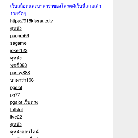
เว็บสล็อตและบาคาร่าของโครตดีเว็บนี้เล่นแล้ว
รวยจัดๆ
https://918kissauto.tv
ดูหนัง
punpro66
sagame
joker123
ดูหนัง
พุซซี่888
pussy888
บาคาร่า168
pgslot
pg77
pgslot เว็บตรง
fullslot
live22
ดูหนัง
ดูหนังออนไลน์