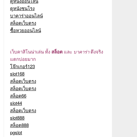
ดูหนังออนไลน์
ดูหนังชนโรง
บาคาร่าออนไลน์
สล็อตเว็บตรง
ซื้อหวยออนไลน์
เว็บคาสิโนน่าเล่น ทั้ง
สล็อต
และ
บาคาร่า
ตึงจริง
แตกบ่อยมาก
โจ๊กเกอร์123
slot168
สล็อตเว็บตรง
สล็อตเว็บตรง
สล็อต66
slot44
สล็อตเว็บตรง
slot888
สล็อต888
pgslot