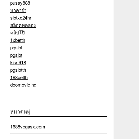
pussy888
บาคาร่า
slotxo24hr
สล็อตทดลอง
คลิปโป๊
1xbetth
pgslot
pgslot
kiss918
pgslotth
188betth
doomovie hd
หมวดหมู่
1688vegasx.com