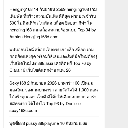
Hengjing168 14 กันยายน 2569 hengjing168 เกม
เดิมพัน ที่สร้างความบันเทิง ดีที่สุด ฝากประจำรับ
500 ไม่ติดเทิร์น ไลฟ์สด สล็อต ยิงปลา กีฬา ไพ่
hengjing168 เกมสล็อตหลายร้อยแบบ Top 94 by
Ashton Hengjing168d.com
พนันออนไลน์ สล็อตเว็บตรง เจาะลึก สล็อต เกม
ยอดฮิตแห่งยุค พร้อมวิธีเล่นและสิ่งที่มือใหม่ต้องรู้
เว็บเปิดใหม่ Jin888.asia เครดิตฟรี Top 76 by
Clara 16 เว็บไซต์แตกง่าย ส.ค. 26
Sexy168 2 กันยายน 2026 บาคาร่า168 เปิดมุม
มองใหม่ของเกมบาคาร่า สายวัดใจได้ 1,000 ถอน
ได้จริงทุกเวลา เว็บดี มีโต๊ะให้เลือกเยอะ บาคาร่า
สมัครง่าย ได้โปรไว Top 93 by Danielle
sexy168c.com
พุซซี่888 pussy888play.me 16 กันยายน 69