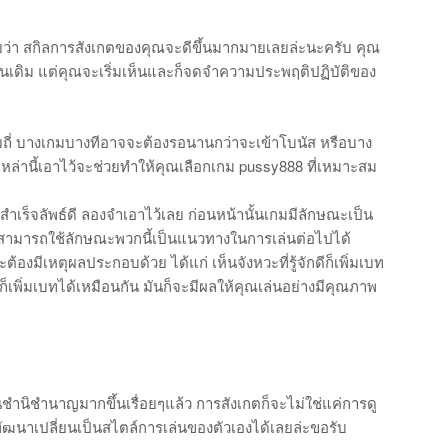
อกเลยว่า สกิลการสังเกตของคุณจะดีขึ้นมากมายเลยล่ะนะครับ คุณ
เดิม แต่คุณจะเริ่มเห็นและก็จดจำความประพฤติปฏิบัติของ
ายถี่ บางเกมบางทีอาจจะต้องรอนานกว่าจะเข้าโบนัส หรือบาง
หล่านี้เอาไว้จะช่วยทำให้คุณเลือกเกม pussy888 ที่เหมาะสม
ล้วสำเร็จลัพธ์ดี ลองจำเอาไว้เลย ก่อนหน้านั้นเกมมีลักษณะเป็น
มารถใช้ลักษณะพวกนี้เป็นแนวทางในการเล่นต่อไปได้
้องมีเหตุผลประกอบด้วย ได้แก่ เห็นจังหวะที่รู้จักดีก็เพิ่มเบท
ก็เพิ่มเบทได้เหมือนกัน มันก็จะมีผลให้คุณเล่นอย่างมีคุณภาพ
จนชำนิชำนาญมากขึ้นเรื่อยๆแล้ว การสังเกตก็จะไม่ใช่แค่การดู
พัฒนาเปลี่ยนเป็นสไตล์การเล่นของตัวเองได้เลยล่ะขอรับ