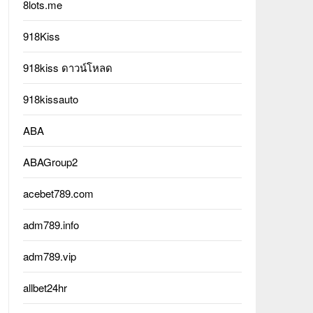
8lots.me
918Kiss
918kiss ดาวน์โหลด
918kissauto
ABA
ABAGroup2
acebet789.com
adm789.info
adm789.vip
allbet24hr