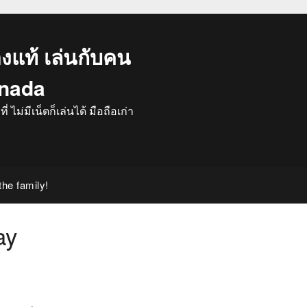
งแท้ เล่นกับคน
anada
 ไม่มีเน็ตก็เล่นได้ มือถือเก่า
he family!
ay