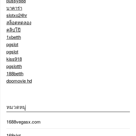
pussy888
บาคาร่า
slotxo24hr
สล็อตทดลอง
คลิปโป๊
1xbetth
pgslot
pgslot
kiss918
pgslotth
188betth
doomovie hd
หมวดหมู่
1688vegasx.com
168slot