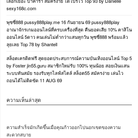
เลือกเยอะ บาคาร่า สมัครง่าย ได้โปรไว Top 93 by Danielle
sexy168c.com
พุซซี่888 pussy888play.me 16 กันยายน 69 pussy888play
อาณาจักรเกมออนไลน์ที่ครบเครื่องที่สุด คืนยอดเสีย 10% คาสิโน
ออนไลน์ 5ดาว คนเล่นไม่ต่ำกว่าแสนทุกวัน พุซซี่888 พร้อมแล้ว
ลุยเลย Top 78 by Shantell
สล็อตเครดิตฟรี สุดยอดประสบการณ์ความบันเทิงออนไลน์ Top 5
by Foster jin55.guru สมาชิกใหม่รับ 100% ทุนน้อย สอยเงินแสน
ระบบทันสมัย รองรับทุกไลฟ์สไตล์ สล็อต55 สมัครง่าย เล่นไว
ถอนได้ไม่ติดขัด 11 AUG 69
ความเห็นล่าสุด
ความสำเร็จมักเกิดขึ้นเมื่อคุณก้าวออกไปนอกเขตของความ
สะดวกสบาย