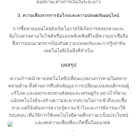
ต่อสถานะทางการเงินในระยะยาว
3. ความเสี่ยงจากการฉ้อโกงและความปลอดภัยออนไลน์
การซื้อหวยออนไลน์ยังเปิดโอกาสให้เกิดการหลอกลวงและ
ฉ้อโกงผ่านทางเว็บไซต์หรือแอปพลิเคชันที่ไม่มีความน่าเชื่อถือ
ซึ่งการออกมาตรการป้องกันความปลอดภัยและการรู้เท่าทัน
เทคโนโลยีเป็นสิ่งที่จำเป็น
บทสรุป
ความก้าวหน้าทางเทคโนโลยีเปลี่ยนแปลงวงการหวยในหลาก
หลายด้าน ทั้งด้านการสืบค้นข้อมูล การเปลี่ยนแปลงพฤติกรรมผู้
บริโภค และผลกระทบทางสังคมและเศรษฐกิจ อย่างไรก็ตาม
แม้เทคโนโลยีจะสร้างความสะดวกสบายในการเข้าถึงและซื้อ
ขาย แต่ก็ยังต้องการความรู้ความเข้าใจและการพิจารณาให้
รอบคอบ เพื่อให้การใช้เทคโนโลยีตามที่กล่าวมาเป็นประโยชน์
และลดความเสี่ยงที่จะเกิดขึ้นในอนาคต
…