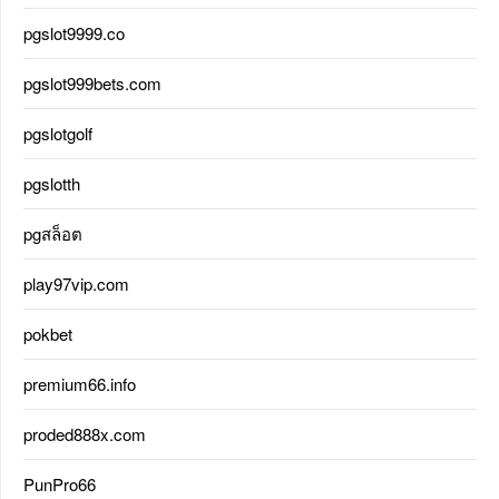
pgslot9999.co
pgslot999bets.com
pgslotgolf
pgslotth
pgสล็อต
play97vip.com
pokbet
premium66.info
proded888x.com
PunPro66