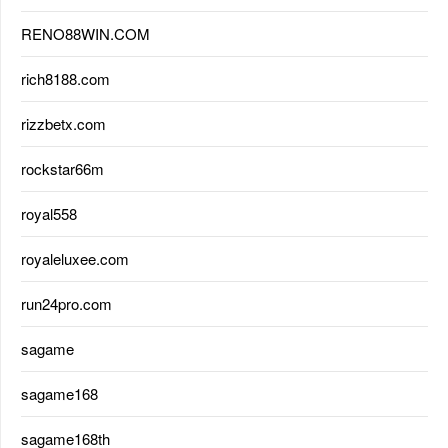
RENO88WIN.COM
rich8188.com
rizzbetx.com
rockstar66m
royal558
royaleluxee.com
run24pro.com
sagame
sagame168
sagame168th