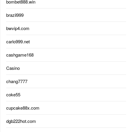
bombet888.win
brazil999
bwvip4.com
carlo999.net
cashgame168
Casino
chang7777
coke55
cupcake88x.com
dgb222hot.com