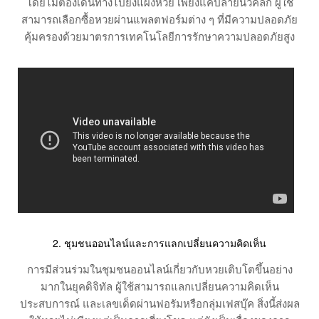
โดยไม่ต้องเดินทางไปยังแผงหวย เพียงแค่ปลายนิ้วคลิก ผู้ใช้
สามารถเลือกซื้อหวยผ่านแพลตฟอร์มต่าง ๆ ที่มีความปลอดภัย
คุ้มครองด้วยมาตรการเทคโนโลยีการรักษาความปลอดภัยสูง
2. ชุมชนออนไลน์และการแลกเปลี่ยนความคิดเห็น
การมีส่วนร่วมในชุมชนออนไลน์เกี่ยวกับหวยเติบโตขึ้นอย่าง
มากในยุคดิจิทัล ผู้ใช้สามารถแลกเปลี่ยนความคิดเห็น
ประสบการณ์ และเลขเด็ดผ่านฟอรัมหรือกลุ่มเฟสบุ๊ค สิ่งนี้ส่งผล