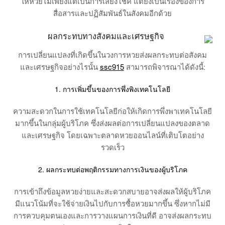
ให้หวยไม่เพียงแต่เป็นการเสี่ยงโชค แต่ยังเป็นเรื่องของการ
สื่อสารและปฏิสัมพันธ์ในสังคมอีกด้วย
ผลกระทบทางสังคมและเศรษฐกิจ
การเปลี่ยนแปลงที่เกิดขึ้นในวงการหวยส่งผลกระทบต่อสังคม
และเศรษฐกิจอย่างไรนั้น
ssc915
สามารถพิจารณาได้ดังนี้:
1. การเพิ่มขึ้นของการพึ่งพิงเทคโนโลยี
ความสะดวกในการใช้เทคโนโลยีก่อให้เกิดการพึ่งพาเทคโนโลยี
มากขึ้นในกลุ่มผู้บริโภค ซึ่งส่งผลต่อการเปลี่ยนแปลงของตลาด
และเศรษฐกิจ โดยเฉพาะตลาดหวยออนไลน์ที่เติบโตอย่าง
รวดเร็ว
2. ผลกระทบต่อพฤติกรรมทางการเงินของผู้บริโภค
การเข้าถึงข้อมูลหวยง่ายและสะดวกสบายอาจส่งผลให้ผู้บริโภค
มีแนวโน้มที่จะใช้จ่ายเงินไปกับการซื้อหวยมากขึ้น ซึ่งหากไม่มี
การควบคุมตนเองและการวางแผนการเงินที่ดี อาจส่งผลกระทบ