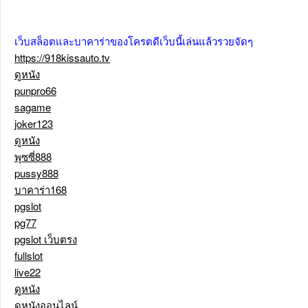
เว็บสล็อตและบาคาร่าของโครตดีเว็บนี้เล่นแล้วรวยจัดๆ
https://918kissauto.tv
ดูหนัง
punpro66
sagame
joker123
ดูหนัง
พุซซี่888
pussy888
บาคาร่า168
pgslot
pg77
pgslot เว็บตรง
fullslot
live22
ดูหนัง
ดูหนังออนไลน์