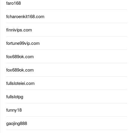
faro168
fcharoenkit168.com
finnivips.com
fortune99vip.com
fox689ok.com
fox689ok.com
fullsloteiei.com
fullslotpg
funny18
gaojing888