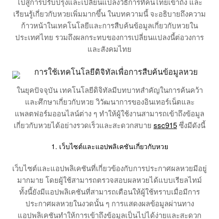
ไปสู่การปรับปรุงและเปลี่ยนแปลงวิธีการที่คนไทยเข้าถึง และ
เรียนรู้เกี่ยวกับหวยเพิ่มมากขึ้น ในบทความนี้ จะอธิบายถึงความ
ก้าวหน้าในเทคโนโลยีและการสืบค้นข้อมูลเกี่ยวกับหวยใน
ประเทศไทย รวมถึงผลกระทบของการเปลี่ยนแปลงนี้ต่อวงการ
และสังคมไทย
การใช้เทคโนโลยีดิจิทัลเพื่อการสืบค้นข้อมูลหวย
ในยุคปัจจุบัน เทคโนโลยีดิจิทัลมีบทบาทสำคัญในการค้นคว้า
และศึกษาเกี่ยวกับหวย วิวัฒนาการของอินเทอร์เน็ตและ
แพลตฟอร์มออนไลน์ต่าง ๆ ทำให้ผู้ใช้งานสามารถเข้าถึงข้อมูล
เกี่ยวกับหวยได้อย่างรวดเร็วและสะดวกสบาย
ssc915
ซึ่งมีดังนี้
1. เว็บไซต์และแอปพลิเคชันเกี่ยวกับหวย
เว็บไซต์และแอปพลิเคชันที่เกี่ยวข้องกับการประกาศผลหวยมีอยู่
มากมาย โดยผู้ใช้สามารถตรวจสอบผลหวยได้แบบเรียลไทม์
ทั้งนี้ยังมีแอปพลิเคชันที่สามารถเตือนให้ผู้ใช้ทราบเมื่อมีการ
ประกาศผลหวยในงวดนั้น ๆ การแสดงผลข้อมูลผ่านทาง
แอปพลิเคชันทำให้การเข้าถึงข้อมูลเป็นไปได้ง่ายและสะดวก