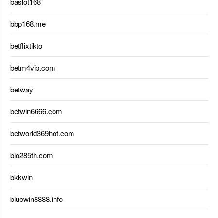
baslot168
bbp168.me
betflixtikto
betm4vip.com
betway
betwin6666.com
betworld369hot.com
bio285th.com
bkkwin
bluewin8888.info