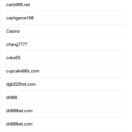
carlo999.net
cashgame168
Casino
chang7777
coke55
cupcake88x.com
dgb222hot.com
dr888
dr888bet.com
dr888bet.com