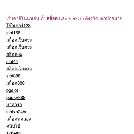
เว็บคาสิโนน่าเล่น ทั้ง
สล็อต
และ
บาคาร่า
ตึงจริงแตกบ่อยมาก
โจ๊กเกอร์123
slot168
สล็อตเว็บตรง
สล็อตเว็บตรง
สล็อต66
slot44
สล็อตเว็บตรง
slot888
สล็อต888
pgslot
pussy888
บาคาร่า
slotxo24hr
สล็อตทดลอง
คลิปโป๊
1xbetth