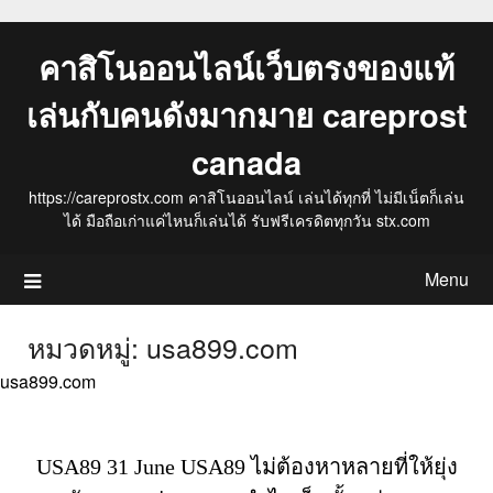
Skip
to
คาสิโนออนไลน์เว็บตรงของแท้
content
เล่นกับคนดังมากมาย careprost
canada
https://careprostx.com คาสิโนออนไลน์ เล่นได้ทุกที่ ไม่มีเน็ตก็เล่น
ได้ มือถือเก่าแค่ไหนก็เล่นได้ รับฟรีเครดิตทุกวัน stx.com
Menu
หมวดหมู่:
usa899.com
usa899.com
USA89 31 June USA89 ไม่ต้องหาหลายที่ให้ยุ่ง