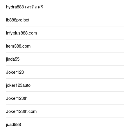
hydra888 เครดิตฟรี
ib888pro.bet
infyplus888.com
item388.com
jinda55
Joker123
joker123auto
Joker123th
Joker123th.com
juad888