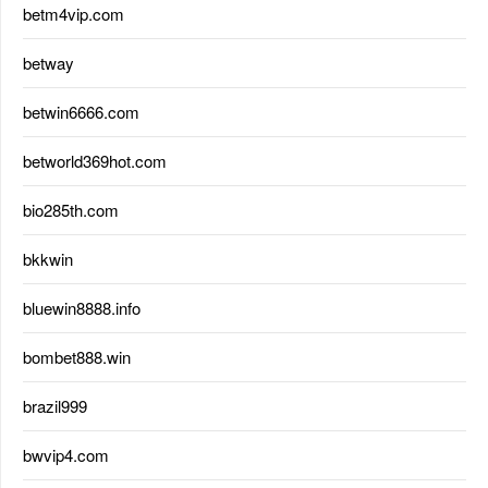
betm4vip.com
betway
betwin6666.com
betworld369hot.com
bio285th.com
bkkwin
bluewin8888.info
bombet888.win
brazil999
bwvip4.com