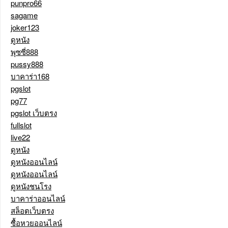
punpro66
sagame
joker123
ดูหนัง
พุซซี่888
pussy888
บาคาร่า168
pgslot
pg77
pgslot เว็บตรง
fullslot
live22
ดูหนัง
ดูหนังออนไลน์
ดูหนังออนไลน์
ดูหนังชนโรง
บาคาร่าออนไลน์
สล็อตเว็บตรง
ซื้อหวยออนไลน์