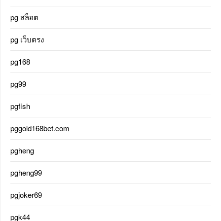
pg สล็อต
pg เว็บตรง
pg168
pg99
pgfish
pggold168bet.com
pgheng
pgheng99
pgjoker69
pgk44