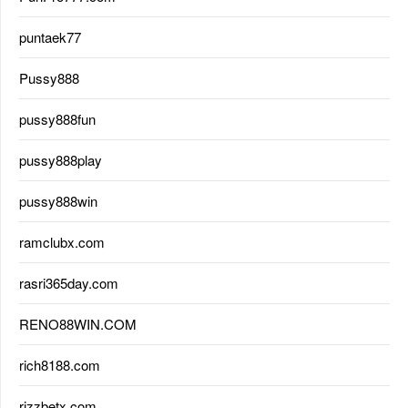
puntaek77
Pussy888
pussy888fun
pussy888play
pussy888win
ramclubx.com
rasri365day.com
RENO88WIN.COM
rich8188.com
rizzbetx.com