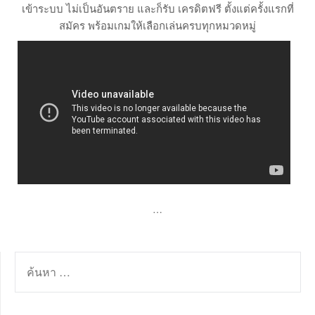
เข้าระบบ ไม่เป็นอันตราย และก็รับ เครดิตฟรี ตั้งแต่ครั้งแรกที่
สมัคร พร้อมเกมให้เลือกเล่นครบทุกหมวดหมู่
…
ค้นหา
สำหรับ: