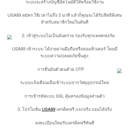
ระบบจะสร้างบัญชีอัตโนมัติให้พร้อมใช้งาน
USA89 สมัคร ใช้เวลาไม่ถึง 3 นาที แล้วก็คุณจะได้รับสิทธิพิเศษ
สำหรับสมาชิกใหม่ในทันที
2. เข้าสู่ระบบไม่เป็นอันตราย รองรับทุกแพลตฟอร์ม
USA89 เข้าระบบ ได้ง่ายผ่านมือถือหรือคอมพิวเตอร์ โดยมี
ระบบความปลอดภัยขั้นสูง:
การยืนยันตัวตนด้วย OTP
ระบบแจ้งเตือนเมื่อเข้าระบบจากวัสดุอุปกรณ์ใหม่
การเข้ารหัสแบบ SSL คุ้มครองข้อมูลส่วนตัว
3. โปรโมชั่น
USA89
เครดิตฟรี แจกจริง ถอนได้จริง
ลงทะเบียนใหม่รับเครดิตฟรีทันที