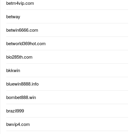
betm4vip.com
betway
betwin6666.com
betworld369hot.com
bio285th.com
bkkwin
bluewin8888.info
bombet888.win
brazil999
bwvip4.com