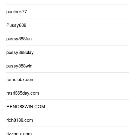
puntaek77
Pussy888
pussy888fun
pussy888play
pussy888win
ramclubx.com
rasri365day.com
RENO88WIN.COM
rich8188.com
rizzbetx.com