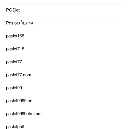
PGSlot
Pgslot เว็บตรง
pgslot168
pgslot718
pgslot77
pgslot77.com
pgslot99
pgslot9999.co
pgslot999bets.com
pgslotgolf