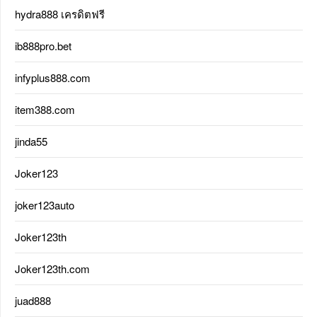
hydra888 เครดิตฟรี
ib888pro.bet
infyplus888.com
item388.com
jinda55
Joker123
joker123auto
Joker123th
Joker123th.com
juad888