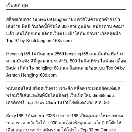
เรื่องล่าสุด
สล็อตเว็บตรง 19 Sep 69 tangtem168 คาสิโนครบทุกค่าย เข้า
เล่นง่าย ฟีลดี วันเกิดนี้พี่จัดให้ 300 สายทุนน้อย สมัครด่วน คัดมา
แล้ว เล่นได้ทุกเกม สล็อตเว็บตรง เข้าให้ทัน ก่อนรางวัลหลุดมือ
Top 97 by Kristi tangtem168e.com
Hengjing168 14 กันยายน 2569 hengjing168 เกมเดิมพัน ที่สร้าง
ความบันเทิง ดีที่สุด ฝากประจำรับ 500 ไม่ติดเทิร์น ไลฟ์สด สล็อต
ยิงปลา กีฬา ไพ่ hengjing168 เกมสล็อตหลายร้อยแบบ Top 94 by
Ashton Hengjing168d.com
พนันออนไลน์ สล็อตเว็บตรง เจาะลึก สล็อต เกมยอดฮิตแห่งยุค
พร้อมวิธีเล่นและสิ่งที่มือใหม่ต้องรู้ เว็บเปิดใหม่ Jin888.asia
เครดิตฟรี Top 76 by Clara 16 เว็บไซต์แตกง่าย ส.ค. 26
Sexy168 2 กันยายน 2026 บาคาร่า168 เปิดมุมมองใหม่ของเกม
บาคาร่า สายวัดใจได้ 1,000 ถอนได้จริงทุกเวลา เว็บดี มีโต๊ะให้
เลือกเยอะ บาคาร่า สมัครง่าย ได้โปรไว Top 93 by Danielle