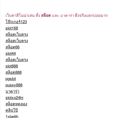
เว็บคาสิโนน่าเล่น ทั้ง
สล็อต
และ
บาคาร่า
ตึงจริงแตกบ่อยมาก
โจ๊กเกอร์123
slot168
สล็อตเว็บตรง
สล็อตเว็บตรง
สล็อต66
slot44
สล็อตเว็บตรง
slot888
สล็อต888
pgslot
pussy888
บาคาร่า
slotxo24hr
สล็อตทดลอง
คลิปโป๊
1xbetth