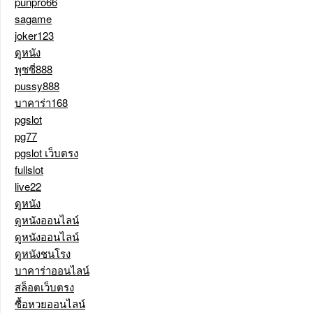
punpro66
sagame
joker123
ดูหนัง
พุซซี่888
pussy888
บาคาร่า168
pgslot
pg77
pgslot เว็บตรง
fullslot
live22
ดูหนัง
ดูหนังออนไลน์
ดูหนังออนไลน์
ดูหนังชนโรง
บาคาร่าออนไลน์
สล็อตเว็บตรง
ซื้อหวยออนไลน์