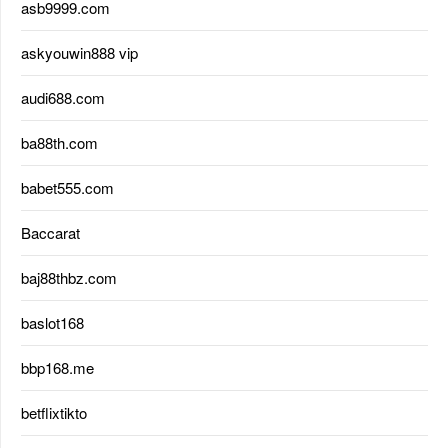
asb9999.com
askyouwin888 vip
audi688.com
ba88th.com
babet555.com
Baccarat
baj88thbz.com
baslot168
bbp168.me
betflixtikto