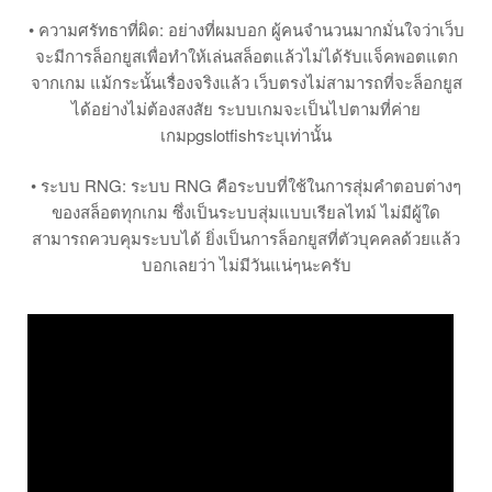
• ความศรัทธาที่ผิด: อย่างที่ผมบอก ผู้คนจำนวนมากมั่นใจว่าเว็บ
จะมีการล็อกยูสเพื่อทำให้เล่นสล็อตแล้วไม่ได้รับแจ็คพอตแตก
จากเกม แม้กระนั้นเรื่องจริงแล้ว เว็บตรงไม่สามารถที่จะล็อกยูส
ได้อย่างไม่ต้องสงสัย ระบบเกมจะเป็นไปตามที่ค่าย
เกมpgslotfishระบุเท่านั้น
• ระบบ RNG: ระบบ RNG คือระบบที่ใช้ในการสุ่มคำตอบต่างๆ
ของสล็อตทุกเกม ซึ่งเป็นระบบสุ่มแบบเรียลไทม์ ไม่มีผู้ใด
สามารถควบคุมระบบได้ ยิ่งเป็นการล็อกยูสที่ตัวบุคคลด้วยแล้ว
บอกเลยว่า ไม่มีวันแน่ๆนะครับ