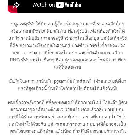
• มูลเหตุที่ทำให้มีความรู้สึกว่าล็อกยูส: เวลาที่เราเล่นเสียติดๆ
หรือเล่นเกมPgslotเดียวกันกับเพื่อนฝูงแล้วเพื่อนพ้องทำเงินได้
แต่ว่าเราเล่นเสีย เรามักจะรู้สึกว่าเราโดนล็อกยูส แต่ข้อเท็จจริง
ก็คือ ตัวเกมจะมีระบบผันผวนอยู่ บางช่วงบางครั้งก็อาจจะแจก
บ่อย บางช่วงบางทีก็อาจจะไม่แจก และก็ยังมีระบบระเบียบ
RNG ที่ทำงานไปเรื่อยๆเพื่อนฝูงของคุณอาจจะโชคดีกว่าเพียง
แค่นั้นเลยครับ
มั่นใจในทุกการพนันกับ pgslot เว็บไซต์ตรงไม่ผ่านเอเย่นต์ที่มา
แรงที่สุดเดี๋ยวนี้ บันเทิงใจกับเว็บไซต์ตรงได้แล้ววันนี้!
ผมเชื่อว่าหลังจากที่ สล็อต ของเราได้ออกเกมใหม่ๆไปแล้ว ผู้คน
จำนวนมากจำเป็นจะต้องแวะเวียนไปเล่นแล้วกลับมาเล่นเกม
เก่าที่ได้รับความนิยมอย่างแน่แท้ ฮ่า… อย่างที่ผมบอก ไม่ใช่ว่า
เกมใหม่ๆไม่ดีขอรับ แต่ว่าเกมเก่าๆหลายเกมบางทีก็อาจจะเป็น
เซฟโซนของคนอีกจำนวนไม่น้อยด้วยก็ได้ แต่ว่าผมรับประกัน