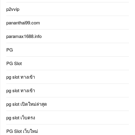
p2vvip
pananthai99.com
paramax1688.info
PG
PG Slot
pg slot ทางเข้า
pg slot ทางเข้า
pg slot เปิดใหม่ล่าสุด
pg slot เว็บตรง
PG Slot เว็บใหม่