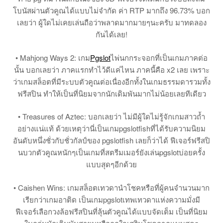
โบนัสผ่านตัวคูณได้แบบไม่จำกัด ค่า RTP มากถึง 96.73% บอก
เลยว่า ผู้ใดไม่เคยเล่นถือว่าพลาดมากมายๆนะครับ มาทดลอง
กันได้เลย!
• Mahjong Ways 2: เกม
Pgslot
ไพ่นกกระจอกที่เป็นเกมภาคต่อ
นั้น บอกเลยว่า ภาคแรกทำไว้ดีแค่ไหน ภาคนี้คือ x2 เลย เพราะ
ว่าเกมสล็อตที่มีระบบตัวคูณต่อเนื่องอีกทั้งในเกมธรรมดารวมทั้ง
ฟรีสปิน ทำให้เป็นที่นิยมจากนักเดิมพันมากไม่น้อยเลยทีเดียว
• Treasures of Aztec: บอกเลยว่า ไม่มีผู้ใดไม่รู้จักเกมสาวถ้ำ
อย่างแน่แท้ ด้วยเหตุว่านี่เป็นเกมpgslotfishที่ได้รับความนิยม
อันดับหนึ่งชั่วกับชั่วกัลป์ของ pgslotfish เลยก็ว่าได้ ฟีเจอร์ฟรีสปิ
นบวกตัวคูณหนักๆเป็นเกมที่สตรีมเมอร์ยังเล่นpgslotบ่อยครั้ง
แบบสุดๆอีกด้วย
• Caishen Wins: เกมสล็อตเทวดานำโชคหรือที่ผู้คนจำนวนมาก
เรียกว่าเกมอาติด เป็นเกมpgslotเทพเทวดาแห่งความมั่งมี
ฟีเจอร์เลือกวงล้อฟรีสปินที่ลุ้นตัวคูณได้แบบจัดเต็ม เป็นที่นิยม