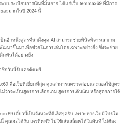
ก็มีระบบระเบียบการเงินที่มั่นอาจ ได้แก่เว็บ temmax69 ที่มีการ
เยอะมากในปี 2024 นี้
เป็นอีกหนึ่งสูตรที่น่าดึงดูด AI สามารถช่วยพินิจพิจารณาเกม
ฒนาขึ้นมาเพื่อช่วยในการเล่นโดยเฉพาะอย่างยิ่ง ซึ่งจะช่วย
มพันได้อย่างยิ่ง
ิกวันนี้รับเครดิตฟรี
ax69 คือเว็บที่เยี่ยมที่สุด คุณสามารถตรวจสอบและลองใช้สูตร
ม่ว่าจะเป็นสูตรการเลือกเกม สูตรการเดินเงิน หรือสูตรการใช้
x69 เดี๋ยวนี้เป็นจังหวะที่ดีเลิศๆครับ เพราะทางเว็บมีโปรโม
ี้ คุณจะได้รับ เครดิตฟรี ไปใช้เล่นสล็อตได้ในทันที ไม่ต้อง