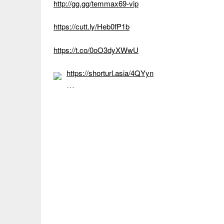
http://gg.gg/temmax69-vip
https://cutt.ly/Heb0fP1b
https://t.co/0oO3dyXWwU
https://shorturl.asia/4QYyn
…