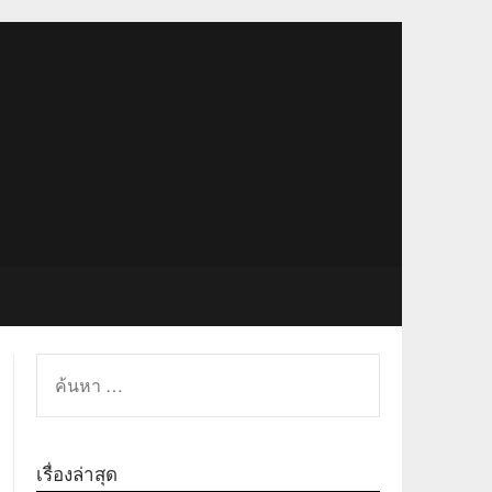
ค้นหา
สำหรับ:
เรื่องล่าสุด