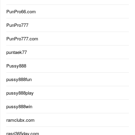
PunPro66.com
PunPro777
PunPro777.com
puntaek77
Pussy888
pussy888fun
pussy888play
pussy888win
ramclubx.com
rasri365day.com