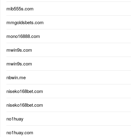
mib555s.com
mmgoldsbets.com
mono16888.com
mwin9s.com
mwin9s.com
nbwin.me
niseko168bet.com
niseko168bet.com
no1huay
no1huay.com