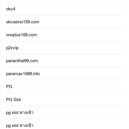
okc4
okcasino159.com
onoplus168.com
p2vvip
pananthai99.com
paramax1688.info
PG
PG Slot
pg slot ทางเข้า
pg slot ทางเข้า