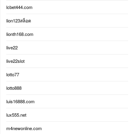
lcbet444.com
lion123สล็อต
lionth168.com
live22
live22slot
lotto77
lotto888
luis16888.com
lux555.net
m4newonline.com