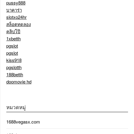
pussy888
บาคาร่า
slotxo24hr
สล็อตทดลอง
คลิปโป๊
1xbetth
pgslot
pgslot
kiss918
pgslotth
188betth
doomovie hd
หมวดหมู่
1688vegasx.com