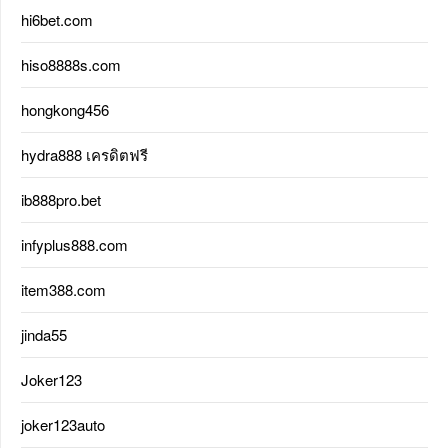
hi6bet.com
hiso8888s.com
hongkong456
hydra888 เครดิตฟรี
ib888pro.bet
infyplus888.com
item388.com
jinda55
Joker123
joker123auto