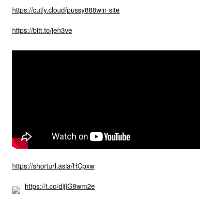
https://cutly.cloud/pussy888win-site
https://bitt.to/jeh3ve
https://shorturl.asia/HCpxw
https://t.co/dljIG9wm2e