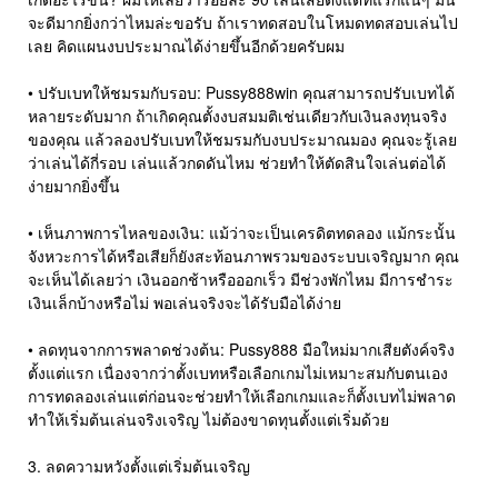
จะดีมากยิ่งกว่าไหมล่ะขอรับ ถ้าเราทดสอบในโหมดทดสอบเล่นไป
เลย คิดแผนงบประมาณได้ง่ายขึ้นอีกด้วยครับผม
• ปรับเบทให้ชมรมกับรอบ: Pussy888win คุณสามารถปรับเบทได้
หลายระดับมาก ถ้าเกิดคุณตั้งงบสมมติเช่นเดียวกับเงินลงทุนจริง
ของคุณ แล้วลองปรับเบทให้ชมรมกับงบประมาณมอง คุณจะรู้เลย
ว่าเล่นได้กี่รอบ เล่นแล้วกดดันไหม ช่วยทำให้ตัดสินใจเล่นต่อได้
ง่ายมากยิ่งขึ้น
• เห็นภาพการไหลของเงิน: แม้ว่าจะเป็นเครดิตทดลอง แม้กระนั้น
จังหวะการได้หรือเสียก็ยังสะท้อนภาพรวมของระบบเจริญมาก คุณ
จะเห็นได้เลยว่า เงินออกช้าหรือออกเร็ว มีช่วงพักไหม มีการชำระ
เงินเล็กบ้างหรือไม่ พอเล่นจริงจะได้รับมือได้ง่าย
• ลดทุนจากการพลาดช่วงต้น: Pussy888 มือใหม่มากเสียตังค์จริง
ตั้งแต่แรก เนื่องจากว่าตั้งเบทหรือเลือกเกมไม่เหมาะสมกับตนเอง
การทดลองเล่นแต่ก่อนจะช่วยทำให้เลือกเกมและก็ตั้งเบทไม่พลาด
ทำให้เริ่มต้นเล่นจริงเจริญ ไม่ต้องขาดทุนตั้งแต่เริ่มด้วย
3. ลดความหวังตั้งแต่เริ่มต้นเจริญ