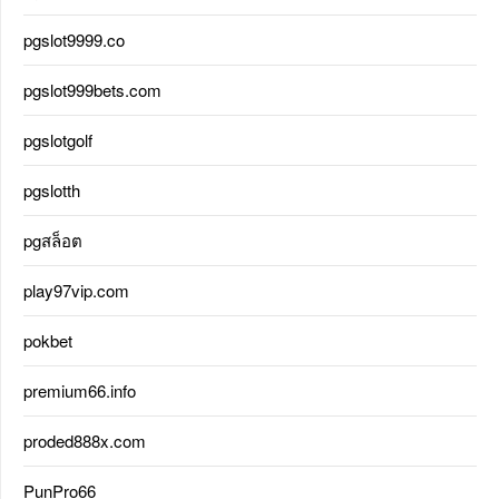
pgslot9999.co
pgslot999bets.com
pgslotgolf
pgslotth
pgสล็อต
play97vip.com
pokbet
premium66.info
proded888x.com
PunPro66