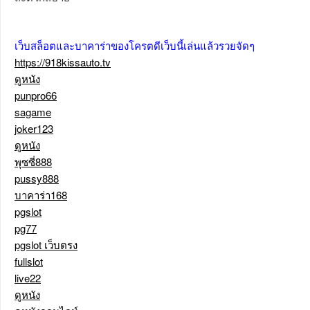
เว็บสล็อตและบาคาร่าของโครตดีเว็บนี้เล่นแล้วรวยจัดๆ
https://918kissauto.tv
ดูหนัง
punpro66
sagame
joker123
ดูหนัง
พุซซี่888
pussy888
บาคาร่า168
pgslot
pg77
pgslot เว็บตรง
fullslot
live22
ดูหนัง