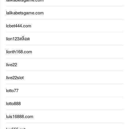
lalikabetsgame.com
lcbet444.com
lion123สล็อต
lionth168.com
live22
live22slot
lotto77
lotto888
luis16888.com