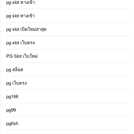
pg slot ทางเข้า
pg slot ทางเข้า
pg slot เปิดใหม่ล่าสุด
pg slot เว็บตรง
PG Slot เว็บใหม่
pg สล็อต
pg เว็บตรง
pg168
pg99
pgfish