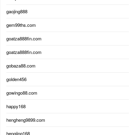
gaojing888
gem99ths.com
goatza888fin.com
goatza888fin.com
gobaza88.com
golden456
gowingo88.com
happy168
hengheng9899.com
hengjing168