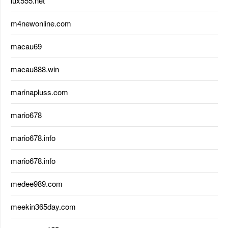
lux555.net
m4newonline.com
macau69
macau888.win
marinapluss.com
mario678
mario678.info
mario678.info
medee989.com
meekin365day.com