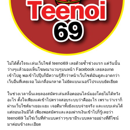
ไม่ได้ตั้งใจจะเล่นเว็บไซต์ teenoi69 เลยด้วยซ้ำช่วงแรก แค่วันนั้น
ว่างๆแล้วมองเห็นโฆษณาแวบๆบนหน้า Facebook เลยลองกด
เข้าไปดู พอเข้าไปปุ๊บก็มีความรู้สึกว่าหน้าเว็บไซต์มันดูสะอาดกว่า
เว็บอื่นที่เคยเจอ ไม่เกลื่อนกลาด ไม่ยัดแบนเนอร์โปรแบบยัดเยียด
ในช่วงเวลานั้นเลยลองสมัครเล่นสล็อตออนไลน์มองโดยไม่ได้หวัง
อะไร ตั้งใจเพียงแค่เข้าไปตรวจสอบระบบว่าคืออะไร เพราะว่าเราก็
ผ่านเว็บไซต์มาเยอะแยะ เจอดีมาทั้งยังแบบจ่ายจริง และแบบเล่นได้
แต่ถอนเงินมิได้ เพียงพอสมัครและลองฝากเงินเข้าไปก็รู้เลยว่า
teenoi69 ไม่ใช่เว็บที่ทำแบบคร่าวๆเขามีระบบหลายอย่างที่ดีไซน์
มาค่อนข้างละเอียด