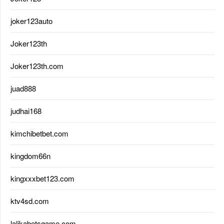
joker123auto
Joker123th
Joker123th.com
juad888
judhai168
kimchibetbet.com
kingdom66n
kingxxxbet123.com
ktv4sd.com
lalikabetsgame.com