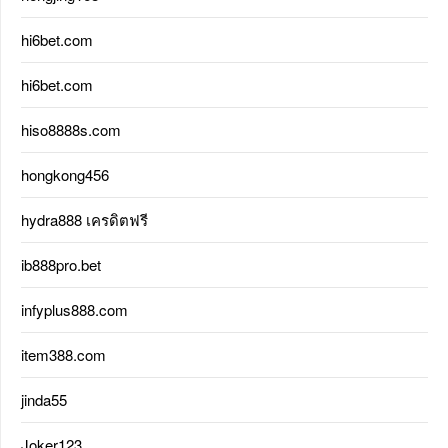
hi6bet.com
hi6bet.com
hiso8888s.com
hongkong456
hydra888 เครดิตฟรี
ib888pro.bet
infyplus888.com
item388.com
jinda55
Joker123