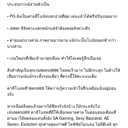
ประสบการณ์ส่วนตัวเป็น
• PG ยังเป็นค่ายที่โบนัสแตกง่ายที่สุด เล่นแล้วได้ฟรีสปินบ่อยมาก
• Joker มีจังหวะแตกหนักแต่จำต้องคอยจังหวะดีๆ
• ค่ายนอกบางค่าย ภาพงามมากมาย แม้กระนั้นโบนัสออกช้ากว่า
บางส่วน
• เกมใหม่ๆที่เพิ่มเข้ามาทุกเดือน ทำให้ไม่เคยรู้สึกเบื่อเลย
สิ่งสำคัญเป็นทุกเกมteenoi888 โหลดเร็วมาก ไม่มีกระตุก ไม่ค้างให้
เสียอารมณ์แม้กระทั้งรอบเดียว ที่ตรงนี้ให้คะแนนเต็ม
คาสิโนสดที่ teenoi69 ให้ความรู้ความเข้าใจสึกเหมือนนั่งอยู่บ่อน
จริง
หากเบื่อสล็อตแล้วอยากได้ฟีลจริงจังบ้าง ก็มักจะสลับไป
เล่นteenoi69 คาสิโนสดที่มีให้เลือกหลายค่าย ในตอนสองเดือนที่
ผ่านมาได้ทดลองเล่นทั้งยัง SA Gaming, Sexy Baccarat, AE
Seven, Evolution ทุกค่ายคุณภาพดี ไลฟ์ชัดไม่เบลอ ไม่มีดีเลย์ ทุก