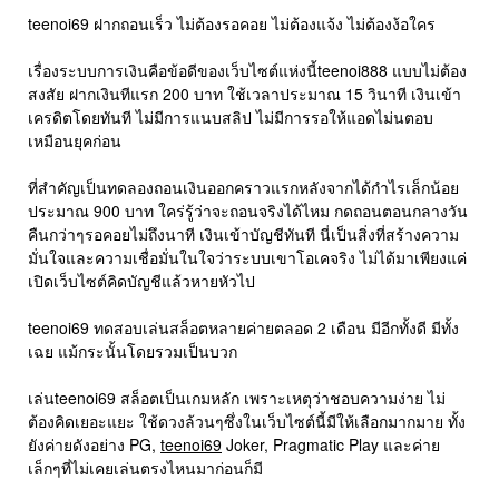
teenoi69 ฝากถอนเร็ว ไม่ต้องรอคอย ไม่ต้องแจ้ง ไม่ต้องง้อใคร
เรื่องระบบการเงินคือข้อดีของเว็บไซต์แห่งนี้teenoi888 แบบไม่ต้อง
สงสัย ฝากเงินทีแรก 200 บาท ใช้เวลาประมาณ 15 วินาที เงินเข้า
เครดิตโดยทันที ไม่มีการแนบสลิป ไม่มีการรอให้แอดไม่นตอบ
เหมือนยุคก่อน
ที่สำคัญเป็นทดลองถอนเงินออกคราวแรกหลังจากได้กำไรเล็กน้อย
ประมาณ 900 บาท ใคร่รู้ว่าจะถอนจริงได้ไหม กดถอนตอนกลางวัน
คืนกว่าๆรอคอยไม่ถึงนาที เงินเข้าบัญชีทันที นี่เป็นสิ่งที่สร้างความ
มั่นใจและความเชื่อมั่นในใจว่าระบบเขาโอเคจริง ไม่ได้มาเพียงแค่
เปิดเว็บไซต์คิดบัญชีแล้วหายหัวไป
teenoi69 ทดสอบเล่นสล็อตหลายค่ายตลอด 2 เดือน มีอีกทั้งดี มีทั้ง
เฉย แม้กระนั้นโดยรวมเป็นบวก
เล่นteenoi69 สล็อตเป็นเกมหลัก เพราะเหตุว่าชอบความง่าย ไม่
ต้องคิดเยอะแยะ ใช้ดวงล้วนๆซึ่งในเว็บไซต์นี้มีให้เลือกมากมาย ทั้ง
ยังค่ายดังอย่าง PG,
teenoi69
Joker, Pragmatic Play และค่าย
เล็กๆที่ไม่เคยเล่นตรงไหนมาก่อนก็มี