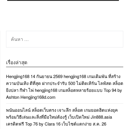
ค้นหา
สำหรับ:
เรื่องล่าสุด
Hengjing168 14 กันยายน 2569 hengjing168 เกมเดิมพัน ที่สร้าง
ความบันเทิง ดีที่สุด ฝากประจำรับ 500 ไม่ติดเทิร์น ไลฟ์สด สล็อต
ยิงปลา กีฬา ไพ่ hengjing168 เกมสล็อตหลายร้อยแบบ Top 94 by
Ashton Hengjing168d.com
พนันออนไลน์ สล็อตเว็บตรง เจาะลึก สล็อต เกมยอดฮิตแห่งยุค
พร้อมวิธีเล่นและสิ่งที่มือใหม่ต้องรู้ เว็บเปิดใหม่ Jin888.asia
เครดิตฟรี Top 76 by Clara 16 เว็บไซต์แตกง่าย ส.ค. 26