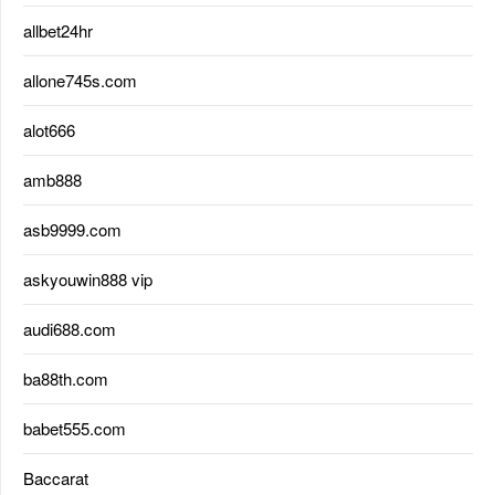
allbet24hr
allone745s.com
alot666
amb888
asb9999.com
askyouwin888 vip
audi688.com
ba88th.com
babet555.com
Baccarat