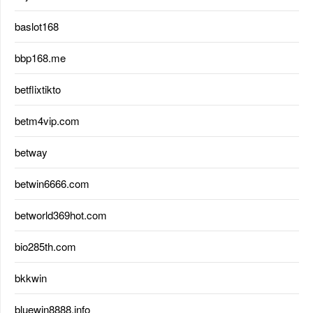
baslot168
bbp168.me
betflixtikto
betm4vip.com
betway
betwin6666.com
betworld369hot.com
bio285th.com
bkkwin
bluewin8888.info