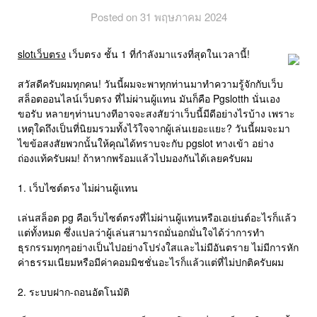
Posted on 31 พฤษภาคม 2024
slotเว็บตรง
เว็บตรง ชั้น 1 ที่กำลังมาแรงที่สุดในเวลานี้!
สวัสดีครับผมทุกคน! วันนี้ผมจะพาทุกท่านมาทำความรู้จักกับเว็บ
สล็อตออนไลน์เว็บตรง ที่ไม่ผ่านผู้แทน มันก็คือ Pgslotth นั่นเอง
ขอรับ หลายๆท่านบางทีอาจจะสงสัยว่าเว็บนี้มีดีอย่างไรบ้าง เพราะ
เหตุใดถึงเป็นที่นิยมรวมทั้งไว้ใจจากผู้เล่นเยอะแยะ? วันนี้ผมจะมา
ไขข้อสงสัยพวกนั้นให้คุณได้ทราบจะกับ pgslot ทางเข้า อย่าง
ถ่องแท้ครับผม! ถ้าหากพร้อมแล้วไปมองกันได้เลยครับผม
1. เว็บไซต์ตรง ไม่ผ่านผู้แทน
เล่นสล็อต pg คือเว็บไซต์ตรงที่ไม่ผ่านผู้แทนหรือเอเย่นต์อะไรก็แล้ว
แต่ทั้งหมด ซึ่งแปลว่าผู้เล่นสามารถมั่นอกมั่นใจได้ว่าการทำ
ธุรกรรมทุกๆอย่างเป็นไปอย่างโปร่งใสและไม่มีอันตราย ไม่มีการหัก
ค่าธรรมเนียมหรือมีค่าคอมมิชชั่นอะไรก็แล้วแต่ที่ไม่ปกติครับผม
2. ระบบฝาก-ถอนอัตโนมัติ