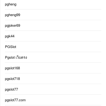
pgheng
pgheng99
pgjoker69
pgk44
PGSlot
Pgslot เว็บตรง
pgslot168
pgslot718
pgslot77
pgslot77.com