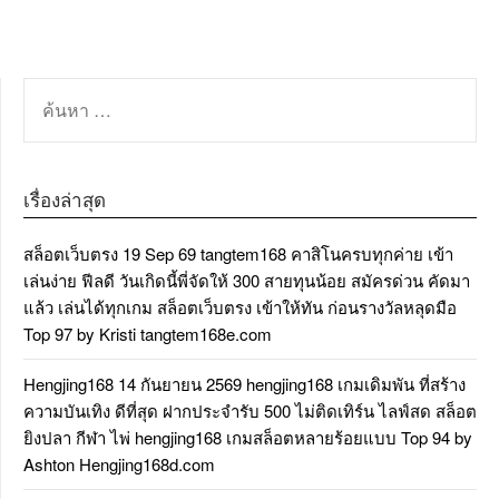
ค้นหา
สำหรับ:
เรื่องล่าสุด
สล็อตเว็บตรง 19 Sep 69 tangtem168 คาสิโนครบทุกค่าย เข้า
เล่นง่าย ฟีลดี วันเกิดนี้พี่จัดให้ 300 สายทุนน้อย สมัครด่วน คัดมา
แล้ว เล่นได้ทุกเกม สล็อตเว็บตรง เข้าให้ทัน ก่อนรางวัลหลุดมือ
Top 97 by Kristi tangtem168e.com
Hengjing168 14 กันยายน 2569 hengjing168 เกมเดิมพัน ที่สร้าง
ความบันเทิง ดีที่สุด ฝากประจำรับ 500 ไม่ติดเทิร์น ไลฟ์สด สล็อต
ยิงปลา กีฬา ไพ่ hengjing168 เกมสล็อตหลายร้อยแบบ Top 94 by
Ashton Hengjing168d.com