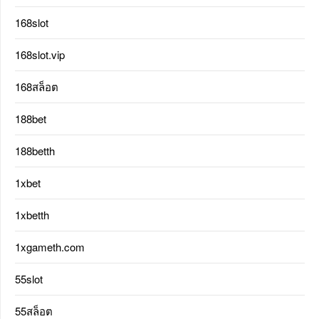
168slot
168slot.vip
168สล็อต
188bet
188betth
1xbet
1xbetth
1xgameth.com
55slot
55สล็อต