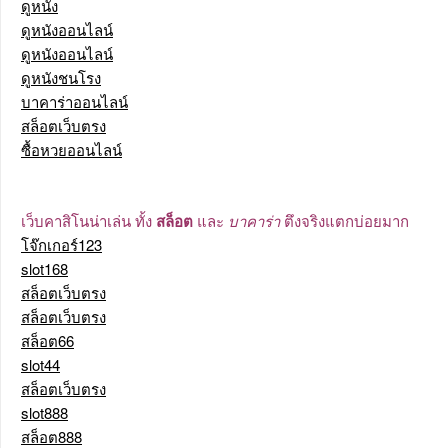
ดูหนัง
ดูหนังออนไลน์
ดูหนังออนไลน์
ดูหนังชนโรง
บาคาร่าออนไลน์
สล็อตเว็บตรง
ซื้อหวยออนไลน์
เว็บคาสิโนน่าเล่น ทั้ง
สล็อต
และ
บาคาร่า
ตึงจริงแตกบ่อยมาก
โจ๊กเกอร์123
slot168
สล็อตเว็บตรง
สล็อตเว็บตรง
สล็อต66
slot44
สล็อตเว็บตรง
slot888
สล็อต888