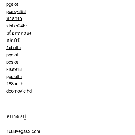
pgslot
pussy888
บาคาร่า
slotxo24hr
สล็อตทดลอง
คลิปโป๊
1xbetth
pgslot
pgslot
kiss918
pgslotth
188betth
doomovie hd
หมวดหมู่
1688vegasx.com