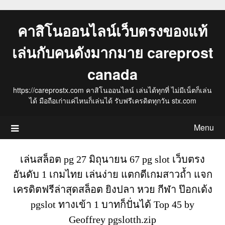
Skip
to
คาสิโนออนไลน์เว็บตรงของแท้
content
เล่นกับคนดังมากมาย careprost
canada
https://careprostx.com คาสิโนออนไลน์ เล่นได้ทุกที่ ไม่มีเน็ตก็เล่น
ได้ มือถือเก่าแค่ไหนก็เล่นได้ รับฟรีเครดิตทุกวัน stx.com
Menu
เล่นสล็อต pg 27 มิถุนายน 67 pg slot เว็บตรง
อันดับ 1 เกมไทย เล่นง่าย แตกดีเกมสาวถ้ำ แจก
เครดิตฟรีล่าสุดสล็อต ยิงปลา หวย กีฬา ป๊อกเด้ง
pgslot ทางเข้า 1 บาทก็ปั่นได้ Top 45 by
Geoffrey pgslotth.zip