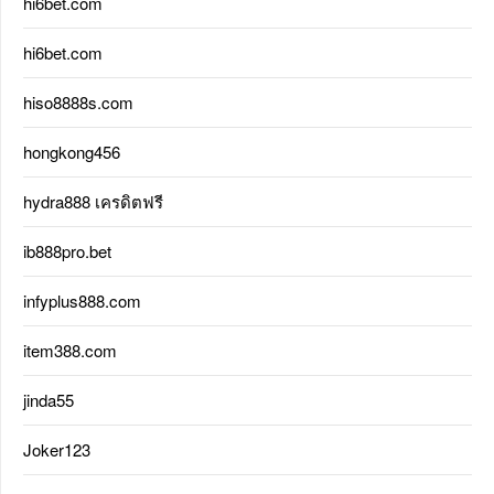
hi6bet.com
hi6bet.com
hiso8888s.com
hongkong456
hydra888 เครดิตฟรี
ib888pro.bet
infyplus888.com
item388.com
jinda55
Joker123