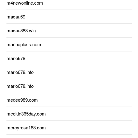
m4newonline.com
macau69
macau888.win
marinapluss.com
mario678
mario678.info
mario678.info
medee989.com
meekin365day.com
mercyrosa168.com