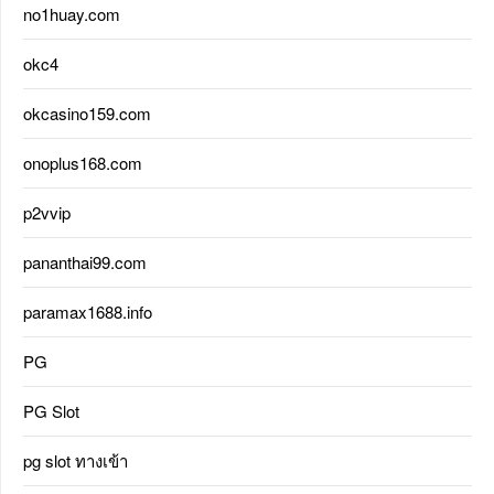
no1huay.com
okc4
okcasino159.com
onoplus168.com
p2vvip
pananthai99.com
paramax1688.info
PG
PG Slot
pg slot ทางเข้า