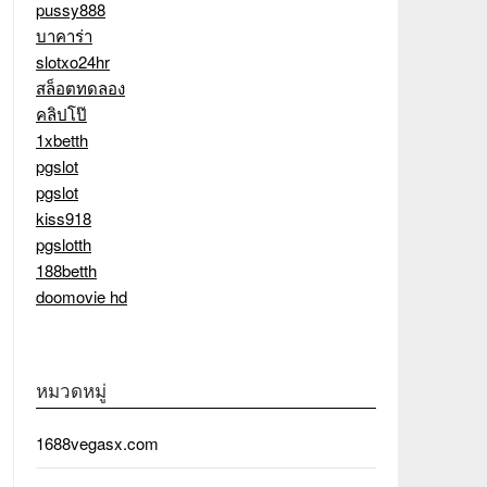
pussy888
บาคาร่า
slotxo24hr
สล็อตทดลอง
คลิปโป๊
1xbetth
pgslot
pgslot
kiss918
pgslotth
188betth
doomovie hd
หมวดหมู่
1688vegasx.com