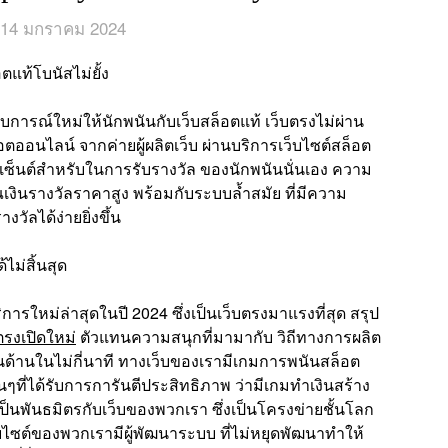
 14 มกราคม 2024
ตแท้โบนัสไม่ยั้ง
บการณ์ใหม่ให้นักพนันกับเว็บสล็อตแท้ เว็บตรงไม่ผ่าน
ตออนไลน์ จากค่ายผู้ผลิตเว็บ ผ่านบริการเว็บไซต์สล็อต
ร์เซ็นต์สำหรับในการรับรางวัล ของนักพนันนั่นเอง ความ
เงินรางวัลราคาสูง พร้อมกับระบบล้ำสมัย ที่มีความ
วัลได้ง่ายยิ่งขึ้น
ไม่สิ้นสุด
ิการใหม่ล่าสุดในปี 2024 ซึ่งเป็นเว็บตรงมาแรงที่สุด สรุป
ตรงเปิดใหม่
ตัวแทนความสนุกที่มามากับ วิถีทางการผลิต
ินด้านในไม่กี่นาที ทางเว็บของเรามีเกมการพนันสล็อต
ๆที่ได้รับการการันตีประสิทธิภาพ ว่ามีเกมทำเงินสร้าง
เป็นพันธมิตรกับเว็บของพวกเรา ซึ่งเป็นโครงข่ายชั้นโลก
ว็บไซต์ของพวกเรามีผู้พัฒนาระบบ ที่ไม่หยุดพัฒนาทำให้