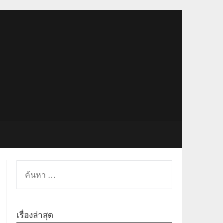
ค้นหา
สำหรับ:
เรื่องล่าสุด