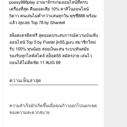
pussy888play อาณาจักรเกมออนไลน์ที่ครบ
เครื่องที่สุด คืนยอดเสีย 10% คาสิโนออนไลน์
5ดาว คนเล่นไม่ต่ำกว่าแสนทุกวัน พุซซี่888 พร้อม
แล้ว ลุยเลย Top 78 by Shantell
สล็อตเครดิตฟรี สุดยอดประสบการณ์ความบันเทิง
ออนไลน์ Top 5 by Foster jin55.guru สมาชิกใหม่
รับ 100% ทุนน้อย สอยเงินแสน ระบบทันสมัย
รองรับทุกไลฟ์สไตล์ สล็อต55 สมัครง่าย เล่นไว
ถอนได้ไม่ติดขัด 11 AUG 69
ความเห็นล่าสุด
ความสำเร็จมักเกิดขึ้นเมื่อคุณก้าวออกไปนอกเขต
ของความสะดวกสบาย