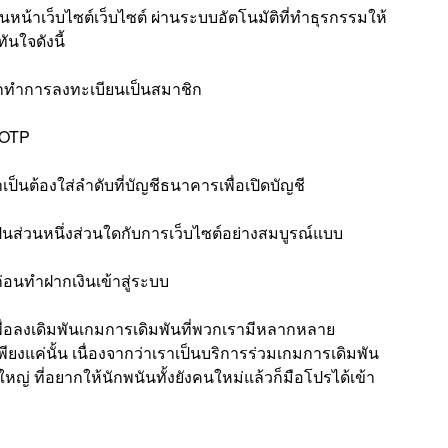
นหน้าเว็บไซต์เว็บไซต์ ผ่านระบบอัตโนมัติที่ทำธุรกรรมให้
ันใจดังนี้
ือกทำการลงทะเบียนเป็นสมาชิก
ส OTP
ป็นต้องใส่ลำดับที่บัญชีธนาคารเพื่อเปิดบัญชี
ป็นส่วนหนึ่งส่วนใดกับการเว็บไซต์อย่างสมบูรณ์แบบ
อนทำฝากเงินเข้าสู่ระบบ
เพื่อลงเดิมพันเกมการเดิมพันที่พวกเรามีหลากหลาย
ยงแค่นั้น เนื่องจากว่าเราเป็นบริการร่วมเกมการเดิมพัน
 ที่อยากให้นักพนันทั้งยังคนใหม่แล้วก็มือโปรได้เข้า