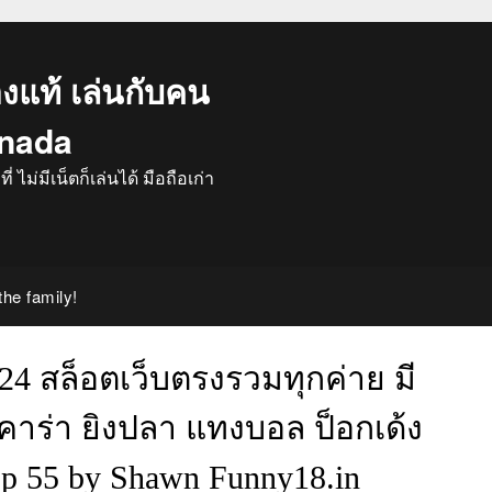
งแท้ เล่นกับคน
anada
 ไม่มีเน็ตก็เล่นได้ มือถือเก่า
he family!
 24 สล็อตเว็บตรงรวมทุกค่าย มี
าคาร่า ยิงปลา แทงบอล ป็อกเด้ง
 Top 55 by Shawn Funny18.in