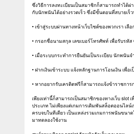
ซึ่งวิธีการลงทะเบียนเป็นสมาชิกก็สามารถทำได้ผ่า
กับนักพนันได้อย่างรวดเร็ว ซึ่งมีขั้นตอนที่สบายเร็วท
• เข้าสู่ระบบผ่านทางหน้าเว็บไซต์ของพวกเรา เล
• กรอกชื่อนามสกุล เลขเบอร์โทรศัพท์ เพื่อรับรหั
• เมื่อระบบกระทำการยืนยันเป็นระเบียบ นักพนันจำเ
• ฝากเงินเข้าระบบ แจ้งหลักฐานการโอนเงิน เพื่อเ
• หากอยากรับเครดิตฟรีก็สามารถแจ้งข้าราชการก่
เพียงเท่านี้ก็สามารถเป็นสมาชิกของทางเว็บ slot 
ประเภท ไม่เพียงแต่เกมการเดิมพันสล็อตออนไลน์เพี
ครบจบในทีเดียว เป็นแหล่งรวมเกมการพนันขนาดใหญ่
มาทดลองใช้งาน