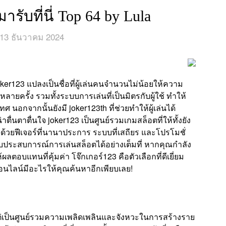
รับที่นี่ Top 64 by Lula
 13 ธันวาคม 2024
er123 แปลงเป็นชื่อที่ผู้เล่นคนจำนวนไม่น้อยให้ความ
ายครั้ง รวมทั้งระบบการเล่นที่เป็นมิตรกับผู้ใช้ ทำให้
ทศ นอกจากนั้นยังมี joker123th ที่ช่วยทำให้ผู้เล่นได้
ื่นตาตื่นใจ joker123 เป็นศูนย์รวมเกมสล็อตที่ให้ทั้งยัง
้วยฟีเจอร์ที่นานาประการ ระบบที่เสถียร และโปรโมชั่
จกับประสบการณ์การเล่นสล็อตได้อย่างเต็มที่ หากคุณกำลัง
ผลตอบแทนที่คุ้มค่า โจ๊กเกอร์123 คือตัวเลือกที่ดีเยี่ยม
ออนไลน์มีอะไรให้คุณค้นหาอีกเพียบเลย!
ต่เป็นศูนย์รวมความเพลิดเพลินและจังหวะในการสร้างราย