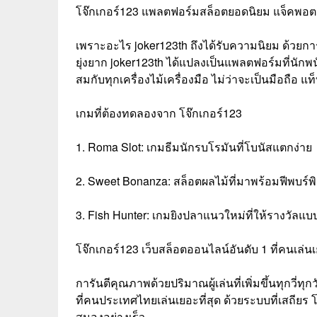
โจ๊กเกอร์123 แพลตฟอร์มสล็อตยอดนิยม แจ็คพอตแ
เพราะอะไร joker123th ถึงได้รับความนิยม ด้วย
ยุ่งยาก joker123th ได้แปลงเป็นแพลตฟอร์มที่นั
สมกับทุกเครื่องไม้เครื่องมือ ไม่ว่าจะเป็นมือถือ แ
เกมที่ต้องทดลองจาก โจ๊กเกอร์123
1. Roma Slot: เกมธีมนักรบโรมันที่โบนัสแตกง่าย
2. Sweet Bonanza: สล็อตผลไม้ที่มาพร้อมฟีพบร์พ
3. Fish Hunter: เกมยิงปลาแนวใหม่ที่ให้รางวัลแบบ
โจ๊กเกอร์123 เว็บสล็อตออนไลน์อันดับ 1 ที่คนเล่นเ
การันตีคุณภาพด้วยปริมาณผู้เล่นที่เพิ่มขึ้นทุกวี่ทุก
ที่คนประเทศไทยเล่นเยอะที่สุด ด้วยระบบที่เสถีย
สนองอย่างเร็ว