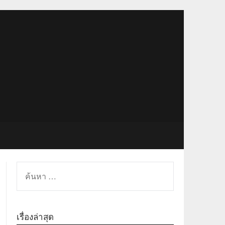
ค้นหา
สำหรับ:
เรื่องล่าสุด