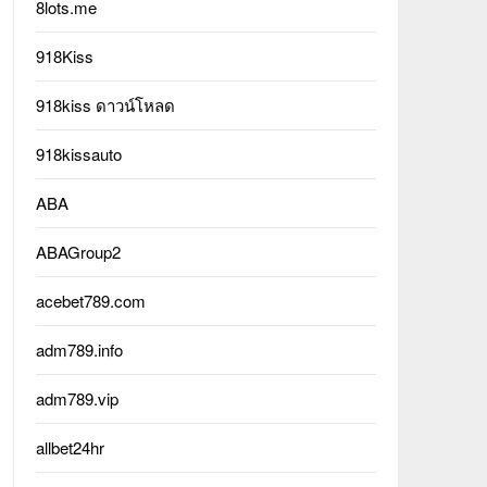
8lots.me
918Kiss
918kiss ดาวน์โหลด
918kissauto
ABA
ABAGroup2
acebet789.com
adm789.info
adm789.vip
allbet24hr