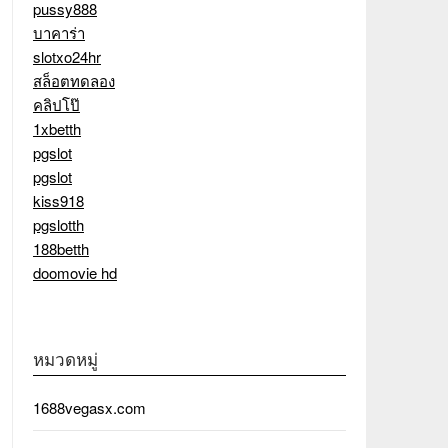
pussy888
บาคาร่า
slotxo24hr
สล็อตทดลอง
คลิปโป๊
1xbetth
pgslot
pgslot
kiss918
pgslotth
188betth
doomovie hd
หมวดหมู่
1688vegasx.com