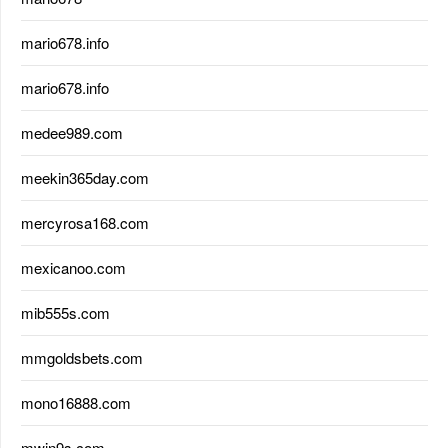
mario678.info
mario678.info
medee989.com
meekin365day.com
mercyrosa168.com
mexicanoo.com
mib555s.com
mmgoldsbets.com
mono16888.com
mwin9s.com