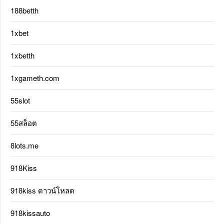
188betth
1xbet
1xbetth
1xgameth.com
55slot
55สล็อต
8lots.me
918Kiss
918kiss ดาวน์โหลด
918kissauto