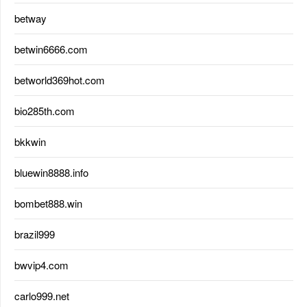
betway
betwin6666.com
betworld369hot.com
bio285th.com
bkkwin
bluewin8888.info
bombet888.win
brazil999
bwvip4.com
carlo999.net