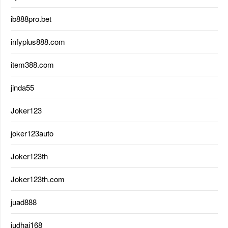
ib888pro.bet
infyplus888.com
item388.com
jinda55
Joker123
joker123auto
Joker123th
Joker123th.com
juad888
judhai168