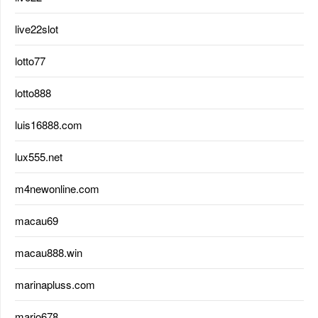
live22slot
lotto77
lotto888
luis16888.com
lux555.net
m4newonline.com
macau69
macau888.win
marinapluss.com
mario678