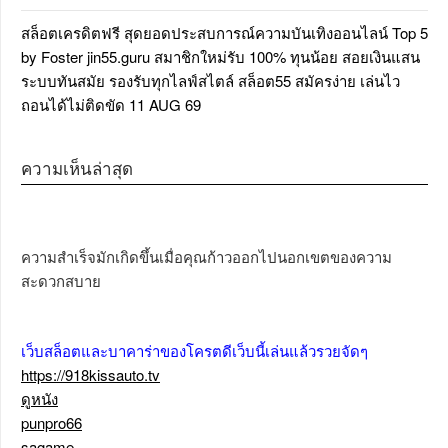
สล็อตเครดิตฟรี สุดยอดประสบการณ์ความบันเทิงออนไลน์ Top 5
by Foster jin55.guru สมาชิกใหม่รับ 100% ทุนน้อย สอยเงินแสน
ระบบทันสมัย รองรับทุกไลฟ์สไตล์ สล็อต55 สมัครง่าย เล่นไว
ถอนได้ไม่ติดขัด 11 AUG 69
ความเห็นล่าสุด
ความสำเร็จมักเกิดขึ้นเมื่อคุณก้าวออกไปนอกเขตของความ
สะดวกสบาย
เว็บสล็อตและบาคาร่าของโครตดีเว็บนี้เล่นแล้วรวยจัดๆ
https://918kissauto.tv
ดูหนัง
punpro66
sagame