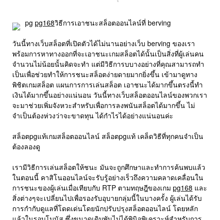
pg
pg168
วิธีการเอาชนะสล็อตออนไลน์ที่ berving
วันนี้ทางเว็บสล็อตที่เปิดตัวได้ไม่นานอย่างเว็บ berving ของเรา
พร้อมการหาทางออกที่จะเอาชนะเกมสล็อตได้นั้นเป็นสิ่งที่ผู้เล่นคน
จำนวนไม่น้อยนั้นคิดจะทำ แต่มีวิธีการบบางอย่างที่คุณสามารถทำ
เป็นเพื่อช่วยทำให้การชนะสล็อตง่ายดายมากยิ่งขึ้น เข้ามาดูทาง
พิชิตเกมสล็อต แผนการการเล่นสล็อต เอาชนะได้มากขึ้นตรงนี้ทำ
เงินได้มากขึ้นอย่างแน่นอน วันนี้ทางเว็บสล็อตออนไลน์ของพวกเรา
จะมาช่วยเพิ่มจังหวะสำหรับเพื่อการลงพนันสล็อตได้มากขึ้น ไม่
จำเป็นต้องห่วงว่าจะขาดทุน ได้กำไรได้อย่างแน่นอนค่ะ
สล็อตpgแท้เกมสล็อตออนไลน์ สล็อตpgแท้ เคล็ดวิธีที่ทุกคนจำเป็น
ต้องลองดู
เรามีวิธีการเล่นสล็อตให้ชนะ มันจะถูกศึกษาและทำการค้นพบแล้ว
ในตอนนี้ คาสิโนออนไลน์จะรับรู้อย่างเร็วถึงความคลาดเคลื่อนใน
การชนะของผู้เล่นเมื่อเทียบกับ RTP ตามทฤษฎีของเกม
pg168
และ
สิ่งต่างๆจะเปลี่ยนไปเพื่อรองรับอุบายกลุ่มนี้ในบางครั้ง ผู้เล่นได้รับ
การกำกับดูแลที่โดดเด่นโดยนักปรับปรุงสล็อตออนไลน์ โดยหลัก
แล้วในรอบโบนัส ซึ่งขนาดเดิมพันไม่ได้พินิจพิเคราะห์สำหรับการ