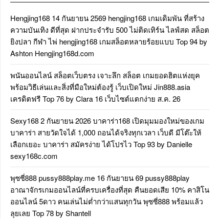
Hengjing168 14 กันยายน 2569 hengjing168 เกมเดิมพัน ที่สร้าง
ความบันเทิง ดีที่สุด ฝากประจำรับ 500 ไม่ติดเทิร์น ไลฟ์สด สล็อต
ยิงปลา กีฬา ไพ่ hengjing168 เกมสล็อตหลายร้อยแบบ Top 94 by
Ashton Hengjing168d.com
พนันออนไลน์ สล็อตเว็บตรง เจาะลึก สล็อต เกมยอดฮิตแห่งยุค
พร้อมวิธีเล่นและสิ่งที่มือใหม่ต้องรู้ เว็บเปิดใหม่ Jin888.asia
เครดิตฟรี Top 76 by Clara 16 เว็บไซต์แตกง่าย ส.ค. 26
Sexy168 2 กันยายน 2026 บาคาร่า168 เปิดมุมมองใหม่ของเกม
บาคาร่า สายวัดใจได้ 1,000 ถอนได้จริงทุกเวลา เว็บดี มีโต๊ะให้
เลือกเยอะ บาคาร่า สมัครง่าย ได้โปรไว Top 93 by Danielle
sexy168c.com
พุซซี่888 pussy888play.me 16 กันยายน 69 pussy888play
อาณาจักรเกมออนไลน์ที่ครบเครื่องที่สุด คืนยอดเสีย 10% คาสิโน
ออนไลน์ 5ดาว คนเล่นไม่ต่ำกว่าแสนทุกวัน พุซซี่888 พร้อมแล้ว
ลุยเลย Top 78 by Shantell