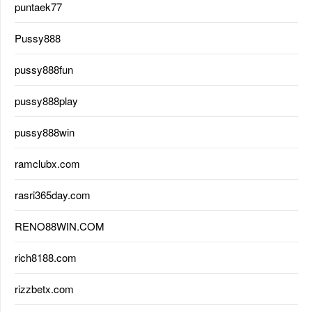
puntaek77
Pussy888
pussy888fun
pussy888play
pussy888win
ramclubx.com
rasri365day.com
RENO88WIN.COM
rich8188.com
rizzbetx.com