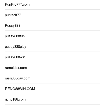
PunPro777.com
puntaek77
Pussy888
pussy888fun
pussy888play
pussy888win
ramclubx.com
rasri365day.com
RENO88WIN.COM
rich8188.com