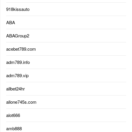
918kissauto
ABA
ABAGroup2
acebet789.com
adm789.info
adm789.vip
allbet24hr
allone745s.com
alot666
amb888