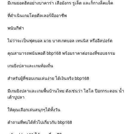
มีเกมยอดฮิตอย่างบาคาร่า เสือมังกร รูเล็ต และก็กางล็คแจ็ค
ที่ดำเนินเกมโดยดีลเลอร์มืออาชีพ
พนันกีฬา
ไม่ว่าจะเป็นฟุตบอล มวย บาสเกตบอล เทนนิส หรืออีสปอร์ต
คุณสามารถพนันพอดี bbp168 พร้อมราคาต่อรองที่ชอบธรรม
เกมยิงปลาและเกมท้องถิ่น
สำหรับผู้ที่ชอบเกมเล่นง่าย ได้เงินจริง bbp168
มีเกมยิงปลาและเกมพื้นบ้านไทย ดังเช่นว่า ไฮโล ป๊อกกระดอน น้ำ
เต้าปูปลา
ให้คุณเลือกเล่นสนุกๆได้ทั้งวัน
คำถามที่พบได้ทั่วไปเกี่ยวกับ bbp168