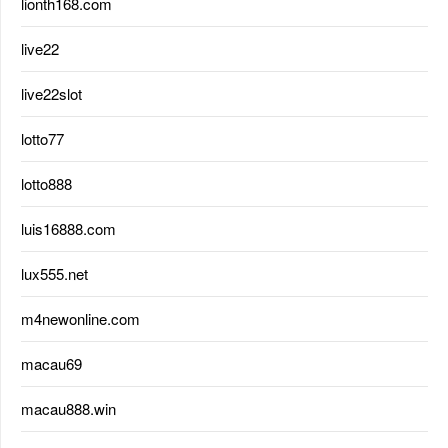
lionth168.com
live22
live22slot
lotto77
lotto888
luis16888.com
lux555.net
m4newonline.com
macau69
macau888.win