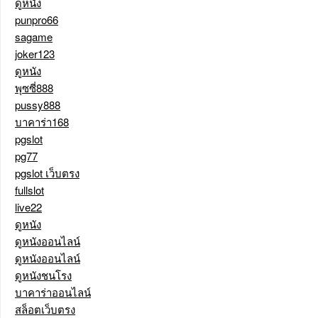
ดูหนัง
punpro66
sagame
joker123
ดูหนัง
พุซซี่888
pussy888
บาคาร่า168
pgslot
pg77
pgslot เว็บตรง
fullslot
live22
ดูหนัง
ดูหนังออนไลน์
ดูหนังออนไลน์
ดูหนังชนโรง
บาคาร่าออนไลน์
สล็อตเว็บตรง