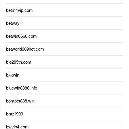
betm4vip.com
betway
betwin6666.com
betworld369hot.com
bio285th.com
bkkwin
bluewin8888.info
bombet888.win
brazil999
bwvip4.com