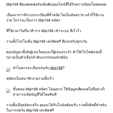
bbp168 คือแพลตฟอร์มเดิมพันออนไลน์ที่ได้รับความนิยมโดยตลอด
เนื่องจากว่ามีระบบระเบียบที่ล้ำสมัย ไม่เป็นอันตราย แล้วก็ใช้งาน
ง่าย ไม่ว่าจะเป็นการ bbp168 สมัคร
ที่ใช้เวลาไม่กี่นาที การ bbp168 เข้าระบบ ที่เร็วไว
รวมทั้งโปรโมชั่น bbp168 เครดิตฟรี ที่แจกจริงทุกๆวัน
ตอบปัญหาทั้งยังผู้เล่นใหม่และก็ผู้เล่นประจำ ทำให้เว็บไซต์แห่งนี้
กลายเป็นตัวเลือกลำดับแรกๆของนักพนัน
ทำไมควรจะเลือกเล่นกับ
bbp168
?
สมัครเป็นสมาชิกง่ายรวมทั้งเร็ว
ขั้นตอน bbp168 สมัคร ไม่ยุ่งยาก ใช้ข้อมูลเพียงแต่ไม่กี่อย่างก็
สามารถเปิดบัญชีได้โดยทันที
รวมทั้งเมื่อสมัครเสร็จ คุณจะได้รับโบนัสต้อนรับ รวมทั้งสิทธิ์สำหรับ
ในการกดรับ bbp168 เครดิตฟรี