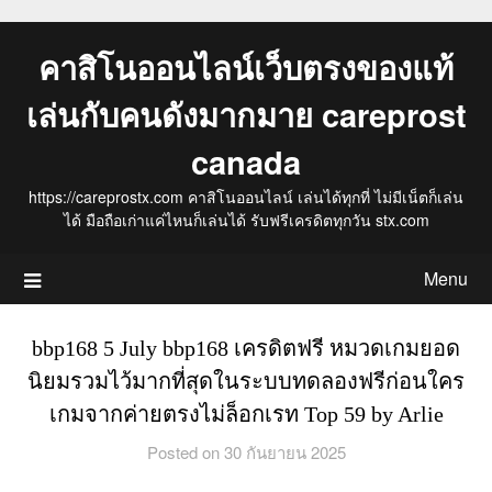
Skip
to
คาสิโนออนไลน์เว็บตรงของแท้
content
เล่นกับคนดังมากมาย careprost
canada
https://careprostx.com คาสิโนออนไลน์ เล่นได้ทุกที่ ไม่มีเน็ตก็เล่น
ได้ มือถือเก่าแค่ไหนก็เล่นได้ รับฟรีเครดิตทุกวัน stx.com
Menu
bbp168 5 July bbp168 เครดิตฟรี หมวดเกมยอด
นิยมรวมไว้มากที่สุดในระบบทดลองฟรีก่อนใคร
เกมจากค่ายตรงไม่ล็อกเรท Top 59 by Arlie
Posted on 30 กันยายน 2025