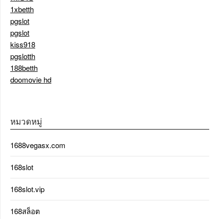
1xbetth
pgslot
pgslot
kiss918
pgslotth
188betth
doomovie hd
หมวดหมู่
1688vegasx.com
168slot
168slot.vip
168สล็อต