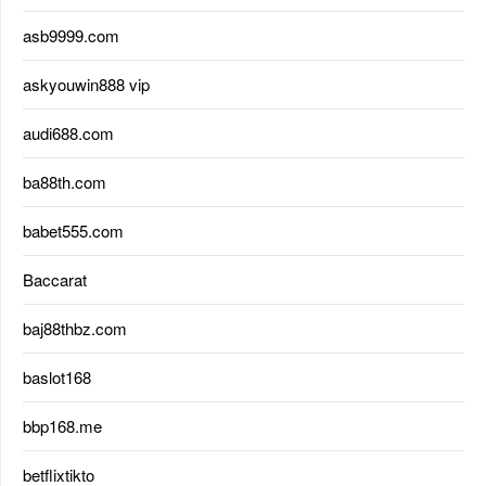
asb9999.com
askyouwin888 vip
audi688.com
ba88th.com
babet555.com
Baccarat
baj88thbz.com
baslot168
bbp168.me
betflixtikto