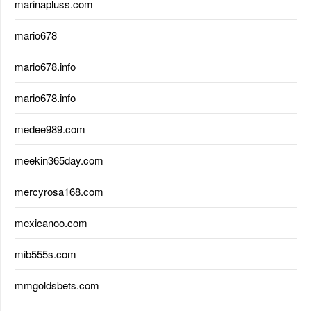
marinapluss.com
mario678
mario678.info
mario678.info
medee989.com
meekin365day.com
mercyrosa168.com
mexicanoo.com
mib555s.com
mmgoldsbets.com