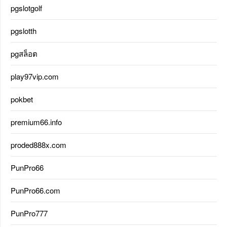
pgslotgolf
pgslotth
pgสล็อต
play97vip.com
pokbet
premium66.info
proded888x.com
PunPro66
PunPro66.com
PunPro777