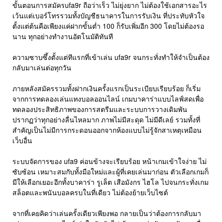
ขั้นตอนการสมัครufa9r ถือว่าเร็ว ไม่ยุ่งยาก ไม่ต้องใช้เอกสารอะไร
เว้นแต่เบอร์โทรรวมทั้งบัญชีธนาคารในการรับเงิน ที่ประทับหัวใจ
ตั้งแต่ต้นคือเพียงแค่ฝากขั้นต่ำ 100 ก็รับเพิ่มอีก 300 โดยไม่ต้องรอ
นาน ทุกอย่างทำงานอัตโนมัติทันที
ความซาบซึ้งตั้งแต่ทีแรกที่เข้าเล่น ufa9r จนกระทั่งทำให้จำเป็นต้อง
กลับมาเล่นต่อทุกวัน
ภายหลังสมัครรวมทั้งฝากเงินครั้งแรกเป็นระเบียบเรียบร้อย ก็เริ่ม
จากการทดลองเล่นแทงบอลออนไลน์ เกมบาคาร่าแบบไลฟ์สดเพื่อ
ทดลองประสิทธิภาพของการสตรีมและระบบการวางเดิมพัน
ปรากฏว่าทุกอย่างลื่นไหลมาก ภาพไม่มีสะดุด ไม่มีดีเลย์ รวมทั้งที่
สำคัญเป็นไม่มีการกระดอนออกจากห้องแบบไม่รู้จักสาเหตุเหมือน
เว็บอื่น
ระบบจัดการของ ufa9 ค่อนข้างจะเรียบร้อย หน้าเกมเข้าใจง่าย ไม่
ซับซ้อน เหมาะสมกับทั้งมือใหม่และผู้ที่เคยเล่นมาก่อน ตัวเลือกเกมก็
มีให้เลือกเยอะอีกทั้งบาคาร่า รูเล็ต เสือมังกร ไฮโล ไปจนกระทั่งเกม
สล็อตและพนันบอลครบในที่เดียว ไม่ต้องย้ายเว็บไซต์
จากที่เคยคิดว่าเล่นครั้งเดียวเพียงพอ กลายเป็นว่าต้องการกลับมา