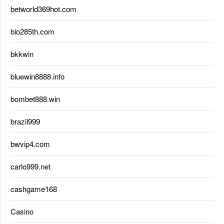
betworld369hot.com
bio285th.com
bkkwin
bluewin8888.info
bombet888.win
brazil999
bwvip4.com
carlo999.net
cashgame168
Casino