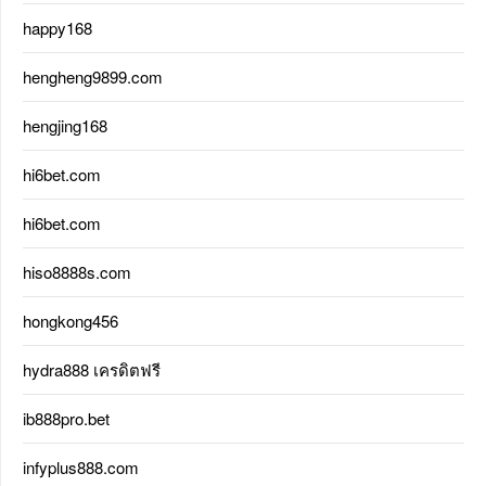
happy168
hengheng9899.com
hengjing168
hi6bet.com
hi6bet.com
hiso8888s.com
hongkong456
hydra888 เครดิตฟรี
ib888pro.bet
infyplus888.com