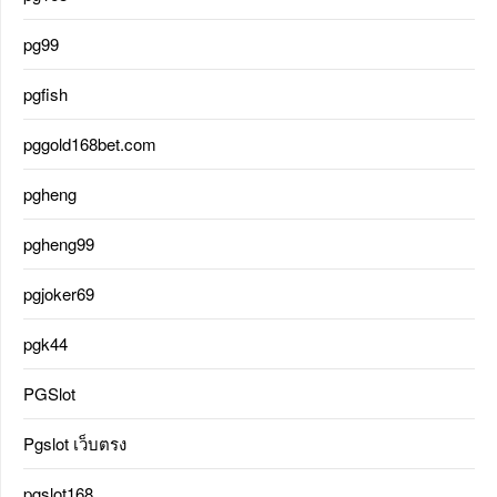
pg99
pgfish
pggold168bet.com
pgheng
pgheng99
pgjoker69
pgk44
PGSlot
Pgslot เว็บตรง
pgslot168