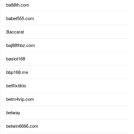
ba88th.com
babet555.com
Baccarat
baj88thbz.com
baslot168
bbp168.me
betflixtikto
betm4vip.com
betway
betwin6666.com