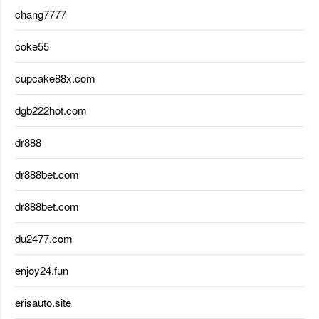
chang7777
coke55
cupcake88x.com
dgb222hot.com
dr888
dr888bet.com
dr888bet.com
du2477.com
enjoy24.fun
erisauto.site