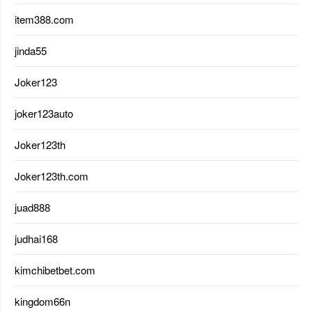
item388.com
jinda55
Joker123
joker123auto
Joker123th
Joker123th.com
juad888
judhai168
kimchibetbet.com
kingdom66n