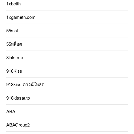
1xbetth
1xgameth.com
55slot
55สล็อต
8lots.me
918Kiss
918kiss ดาวน์โหลด
918kissauto
ABA
ABAGroup2