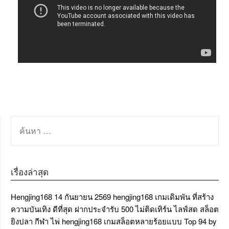
ค้นหา
สำหรับ:
เรื่องล่าสุด
Hengjing168 14 กันยายน 2569 hengjing168 เกมเดิมพัน ที่สร้าง
ความบันเทิง ดีที่สุด ฝากประจำรับ 500 ไม่ติดเทิร์น ไลฟ์สด สล็อต
ยิงปลา กีฬา ไพ่ hengjing168 เกมสล็อตหลายร้อยแบบ Top 94 by