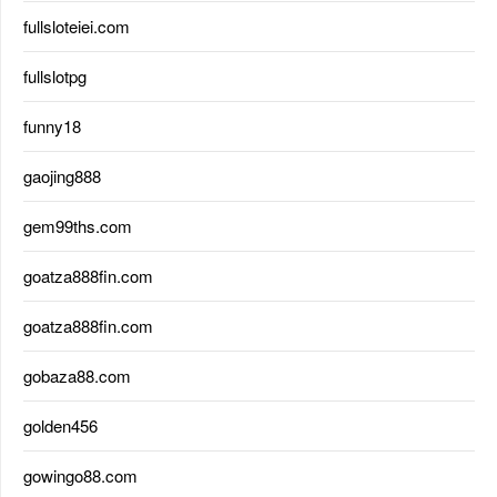
fullsloteiei.com
fullslotpg
funny18
gaojing888
gem99ths.com
goatza888fin.com
goatza888fin.com
gobaza88.com
golden456
gowingo88.com