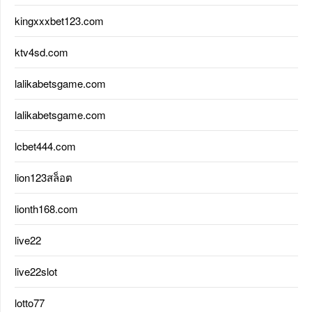
kingxxxbet123.com
ktv4sd.com
lalikabetsgame.com
lalikabetsgame.com
lcbet444.com
lion123สล็อต
lionth168.com
live22
live22slot
lotto77