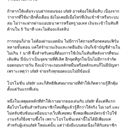
ถ้าหากให้แต้มระบบฝากถอนของ ufa9 อาจต้องให้เต็มสิบ เนื่องจาก
ว่าจากที่ใช้มาอีกทั้งเดือน ยังไม่เคยมีเมื่อไหร่ที่เงินเข้าช้าหรือระบบ
ล่ม ไม่ว่าจะฝากผ่านแอปธนาคารหรือทรูวอเลท เงินจะเข้าในทันที
ด้านใน 5 วินาที และไม่ต้องแจ้งสลิป
การถอนก็ง่าย ไม่ต้องผ่านแอดมิน ไม่มีการไต่ถามหรือกดคอนเฟิร์ม
หลายขั้นตอน แค่ใส่จำนวนเงินและกดยืนยัน เงินก็เข้าบัญชีด้านใน
ไม่เกิน 1 นาที ซึ่งสำหรับคนที่ต้องการใช้เงินในทันทีหลังจากที่ชนะ
เดิมพัน นี่นับว่าเป็นจุดขายที่ดีเลิศ อีกจุดที่ถูกใจเป็นไม่มีการจำกัด
ยอดถอนรายวัน ถึงแม้ว่าจะถอนหลักหมื่นหรือหลักแสนก็ไม่มีปัญหา
เพราะเหตุว่า ufa9 จ่ายจริงทุกยอดแบบไม่มีข้อแม้
โปรโมชั่น ufa9r และก็สิทธิพิเศษมากมายที่ทำให้เกิดความรู้สึกคุ้ม
ตั้งแต่วันแรกที่เล่น
หนึ่งในเหตุผลหลักที่ทำให้เราอยากลองเล่นกับ ufa9r ตั้งแต่ทีแรก
คือโปรโมชั่นสำหรับสมาชิกใหม่ที่ดูแล้วรู้สึกว่าให้จริง ไม่เวอร์ และ
ไม่สลับซับซ้อนเหมือนบางเว็บที่เคยพบ ซึ่งพอเพียงสมัครเข้าไปใช้
งานจริงก็ยิ่งซาบซึ้งใจ เพราะโปรโมชั่นเหล่านี้ไม่ได้มีเพียงแค่
สำหรับผู้เล่นufa9 ใหม่แค่นั้น แต่ว่ายังมีแบบต่อเนื่องให้กับสมาชิก