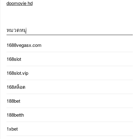
doomovie hd
หมวดหมู่
1688vegasx.com
168slot
168slot.vip
168สล็อต
188bet
188betth
1xbet