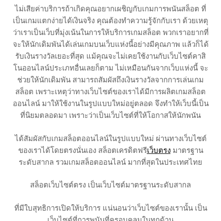
ไม่เสียค่าบริการถ้าเกิดคุณอยากเผชิญกับเกมการพนันสล็อต ที่
เป็นเกมแตกง่ายได้เงินจริง คุณต้องทำความรู้จักกับเรา ด้วยเหตุ
ว่าเราเป็นเว็บที่มุ่งเน้นในการให้บริการเกมสล็อต พวกเราอยากที่
จะให้นักเดิมพันได้เล่นเกมบนเว็บแห่งนี้อย่างมีคุณภาพ แล้วก็ได้
รับเงินรางวัลเยอะที่สุด แม้คุณจะไม่เคยใช้งานกับเว็บไซต์คาสิ
โนออนไลน์ประเภทอื่นเลยก็ตาม ไม่เหมือนกันจากเว็บแห่งนี้ จะ
ช่วยให้นักเดิมพัน สามารถสัมผัสถึงเงินรางวัลจากการเล่นเกม
สล็อต เพราะเหตุว่าทางเว็บไซต์ของเราได้มีการผลิตเกมสล็อต
ออนไลน์ มาให้ใช้งานในรูปแบบใหม่อยู่ตลอด จึงทำให้เว็บนี้เป็น
ที่นิยมตลอดมา เพราะว่าเป็นเว็บไซต์ที่ให้โอกาสให้นักพนัน
ได้สัมผัสกับเกมสล็อตออนไลน์ในรูปแบบใหม่ ผ่านทางเว็บไซต์
ของเราได้โดยตรงนั่นเอง สล็อตเครดิตฟรี
เว็บตรง
มาตรฐาน
ระดับสากล รวมเกมสล็อตออนไลน์ มากที่สุดในประเทศไทย
สล็อตเว็บไซต์ตรง เป็นเว็บไซต์มาตรฐานระดับสากล
ที่มีใบสุทธิการเปิดให้บริการ แน่นอนว่าเว็บไซต์ของเรานั้น เป็น
เว็บไซต์ที่การพนันที่ครอบคลุมในทุกด้าน