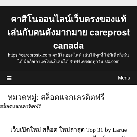
Skip
to
คาสิโนออนไลน์เว็บตรงของแท้
content
เล่นกับคนดังมากมาย careprost
canada
https://careprostx.com คาสิโนออนไลน์ เล่นได้ทุกที่ ไม่มีเน็ตก็เล่น
ได้ มือถือเก่าแค่ไหนก็เล่นได้ รับฟรีเครดิตทุกวัน stx.com
Menu
หมวดหมู่:
สล็อตแจกเครดิตฟรี
สล็อตแจกเครดิตฟรี
เว็บเปิดใหม่ สล็อต ใหม่ล่าสุด Top 31 by Larue