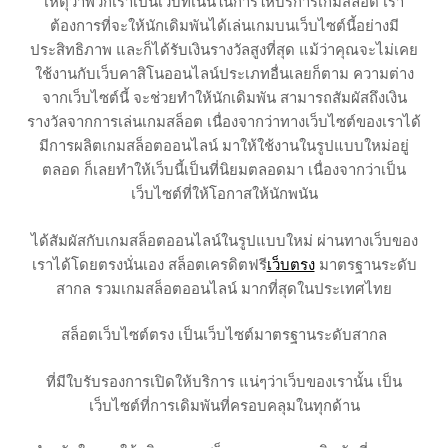
เหตุว่าพวกเราเป็นเว็บที่เน้นในการให้บริการเกมสล็อต เรา
ต้องการที่จะให้นักเดิมพันได้เล่นเกมบนเว็บไซต์นี้อย่างมี
ประสิทธิภาพ และก็ได้รับเงินรางวัลสูงที่สุด แม้ว่าคุณจะไม่เคย
ใช้งานกับเว็บคาสิโนออนไลน์ประเภทอื่นเลยก็ตาม ความต่าง
จากเว็บไซต์นี้ จะช่วยทำให้นักเดิมพัน สามารถสัมผัสถึงเงิน
รางวัลจากการเล่นเกมสล็อต เนื่องจากว่าทางเว็บไซต์ของเราได้
มีการผลิตเกมสล็อตออนไลน์ มาให้ใช้งานในรูปแบบใหม่อยู่
ตลอด ก็เลยทำให้เว็บนี้เป็นที่นิยมตลอดมา เนื่องจากว่าเป็น
เว็บไซต์ที่ให้โอกาสให้นักพนัน
ได้สัมผัสกับเกมสล็อตออนไลน์ในรูปแบบใหม่ ผ่านทางเว็บของ
เราได้โดยตรงนั่นเอง สล็อตเครดิตฟรี
เว็บตรง
มาตรฐานระดับ
สากล รวมเกมสล็อตออนไลน์ มากที่สุดในประเทศไทย
สล็อตเว็บไซต์ตรง เป็นเว็บไซต์มาตรฐานระดับสากล
ที่มีใบรับรองการเปิดให้บริการ แน่ๆว่าเว็บของเรานั้น เป็น
เว็บไซต์ที่การเดิมพันที่ครอบคลุมในทุกด้าน