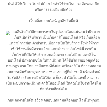
พันได้ใช้บริการ โดยไม่ต้องเสียค่าใช้จ่ายในการสมัครสมาชิก
หรือค่าธรรมเนียมอีกด้วย
เว็บสล็อตออนไลน์ ถูกลิขสิทธิ์แท้
เพลินใจกับวิถีทางการหาเงินรูปแบบใหม่แน่นอนว่ามีหลาย
เว็บที่เปิดให้บริการ เป็นเว็บคาสิโนออนไลน์ หรือเว็บสล็อต
แต่ว่ามีการซ่อนตัวสำหรับเพื่อการเปิดให้บริการ จึงทำให้การ
เข้าใช้งานนั้นมีความเสี่ยง แตกต่างจากเว็บไซต์นี้ เราเป็น
เว็บไซต์ที่เปิดให้บริการเกมเว็บตรง รวมไปถึงเกมคาสิโน
ออนไลน์ อีกหลายชนิด ให้นักเดิมพันได้ใช้บริการอย่างถูกต้อง
ตามกฎหมาย โดยเรามีสถานที่ตั้งบ่อนหรือคาสิโน ที่ถ่ายทอดสด
เกมการเดิมพันมาสู่ระบบของพวกเรา อยู่ที่ต่างชาติ พร้อมด้วยมี
ใบสุทธิสำหรับการเปิดให้ใช้งาน ก็เลยทำให้เว็บแห่งนี้ สามารถ
เปิดระบบการลงเดิมพันคาสิโนออนไลน์ ให้คุณได้ใช้งานโดยไม่
ต้องกังวลอีกต่อไป
เกมแตกง่ายได้เงินจริง ทดสอบเล่นเกมสล็อตออนไลน์ได้ทุกเกม