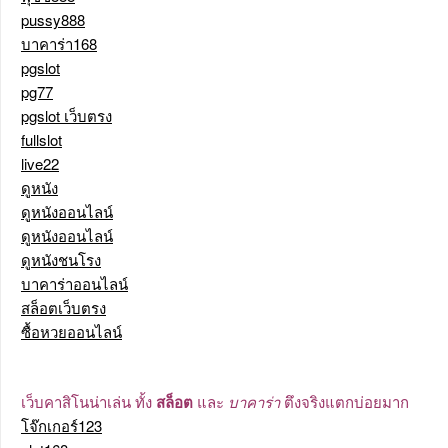
pussy888
บาคาร่า168
pgslot
pg77
pgslot เว็บตรง
fullslot
live22
ดูหนัง
ดูหนังออนไลน์
ดูหนังออนไลน์
ดูหนังชนโรง
บาคาร่าออนไลน์
สล็อตเว็บตรง
ซื้อหวยออนไลน์
เว็บคาสิโนน่าเล่น ทั้ง
สล็อต
และ
บาคาร่า
ตึงจริงแตกบ่อยมาก
โจ๊กเกอร์123