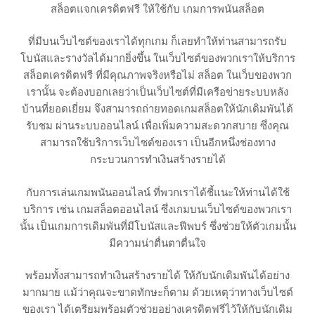
สล็อตแจกเครดิตฟรี ให้ใช้กับ เกมการพนันสล็อต
ที่มีบนเว็บไซต์ของเราได้ทุกเกม ก็เลยทำให้ท่านสามารถรับ
โบนัสและรางวัลได้มากยิ่งขึ้น ในเว็บไซต์ของพวกเราให้บริการ
สล็อตเครดิตฟรี ที่มีคุณภาพจริงหรือไม่ สล็อต ในเว็บของพวก
เรานั้น จะต้องบอกเลยว่าเป็นเว็บไซต์ที่มีเครือข่ายระบบหลัง
บ้านที่ยอดเยี่ยม จึงสามารถถ่ายทอดเกมสล็อตให้นักเดิมพันได้
รับชม ผ่านระบบออนไลน์ เพื่อเพิ่มความสะดวกสบาย ซึ่งคุณ
สามารถใช้บริการเว็บไซต์ของเรา เป็นอีกหนึ่งช่องทาง
กระบวนการทำเงินสร้างรายได้
กับการเล่นเกมพนันออนไลน์ ที่พวกเราได้ชี้แนะให้ท่านได้ใช้
บริการ เช่น เกมสล็อตออนไลน์ ซึ่งเกมบนเว็บไซต์ของพวกเรา
นั้น เป็นเกมการเดิมพันที่มีโบนัสและฟีพบร์ ซึ่งช่วยให้ตัวเกมนั้น
มีความน่าตื่นตาตื่นใจ
พร้อมทั้งสามารถทำเงินสร้างรายได้ ให้กับนักเดิมพันได้อย่าง
มากมาย แม้ว่าคุณจะขาดทักษะก็ตาม ด้วยเหตุว่าทางเว็บไซต์
ของเรา ได้เตรียมพร้อมตัวช่วยอย่างเครดิตฟรีไว้ให้กับนักเดิม