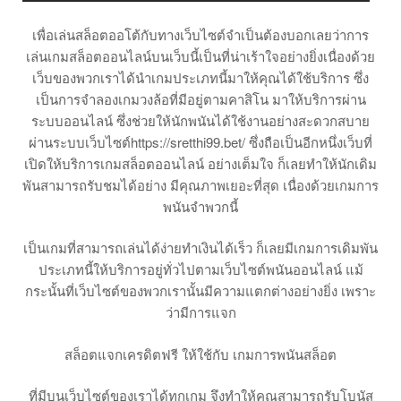
เพื่อเล่นสล็อตออโต้กับทางเว็บไซต์จำเป็นต้องบอกเลยว่าการ
เล่นเกมสล็อตออนไลน์บนเว็บนี้เป็นที่น่าเร้าใจอย่างยิ่งเนื่องด้วย
เว็บของพวกเราได้นำเกมประเภทนี้มาให้คุณได้ใช้บริการ ซึ่ง
เป็นการจำลองเกมวงล้อที่มีอยู่ตามคาสิโน มาให้บริการผ่าน
ระบบออนไลน์ ซึ่งช่วยให้นักพนันได้ใช้งานอย่างสะดวกสบาย
ผ่านระบบเว็บไซต์https://sretthi99.bet/ ซึ่งถือเป็นอีกหนึ่งเว็บที่
เปิดให้บริการเกมสล็อตออนไลน์ อย่างเต็มใจ ก็เลยทำให้นักเดิม
พันสามารถรับชมได้อย่าง มีคุณภาพเยอะที่สุด เนื่องด้วยเกมการ
พนันจำพวกนี้
เป็นเกมที่สามารถเล่นได้ง่ายทำเงินได้เร็ว ก็เลยมีเกมการเดิมพัน
ประเภทนี้ให้บริการอยู่ทั่วไปตามเว็บไซต์พนันออนไลน์ แม้
กระนั้นที่เว็บไซต์ของพวกเรานั้นมีความแตกต่างอย่างยิ่ง เพราะ
ว่ามีการแจก
สล็อตแจกเครดิตฟรี ให้ใช้กับ เกมการพนันสล็อต
ที่มีบนเว็บไซต์ของเราได้ทุกเกม จึงทำให้คุณสามารถรับโบนัส