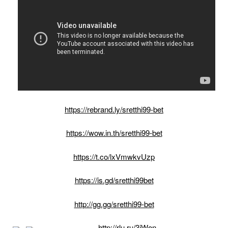
https://rebrand.ly/sretthi99-bet
https://wow.in.th/sretthi99-bet
https://t.co/lxVmwkvUzp
https://is.gd/sretthi99bet
http://gg.gg/sretthi99-bet
http://rlu.ru/3jWon