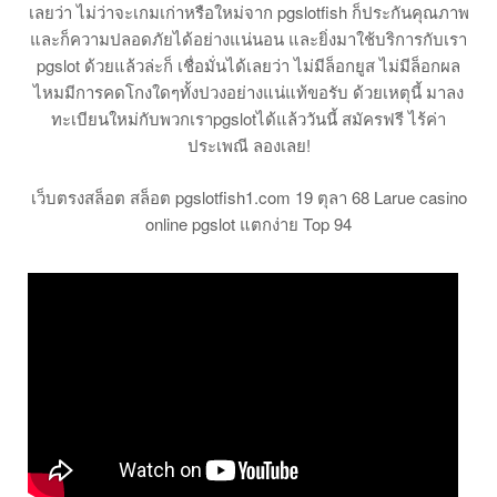
เลยว่า ไม่ว่าจะเกมเก่าหรือใหม่จาก pgslotfish ก็ประกันคุณภาพ
และก็ความปลอดภัยได้อย่างแน่นอน และยิ่งมาใช้บริการกับเรา
pgslot ด้วยแล้วล่ะก็ เชื่อมั่นได้เลยว่า ไม่มีล็อกยูส ไม่มีล็อกผล
ไหมมีการคดโกงใดๆทั้งปวงอย่างแน่แท้ขอรับ ด้วยเหตุนี้ มาลง
ทะเบียนใหม่กับพวกเราpgslotได้แล้ววันนี้ สมัครฟรี ไร้ค่า
ประเพณี ลองเลย!
เว็บตรงสล็อต สล็อต pgslotfish1.com 19 ตุลา 68 Larue casino
online pgslot แตกง่าย Top 94