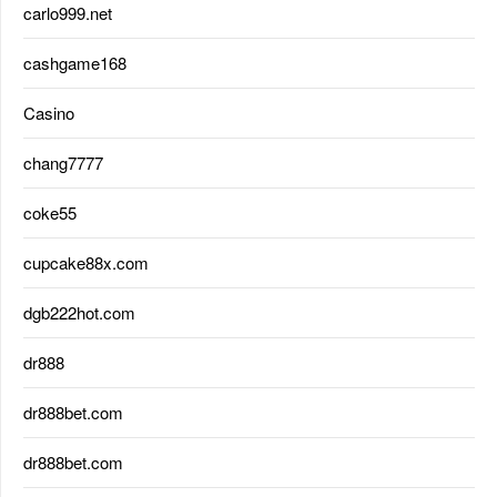
carlo999.net
cashgame168
Casino
chang7777
coke55
cupcake88x.com
dgb222hot.com
dr888
dr888bet.com
dr888bet.com