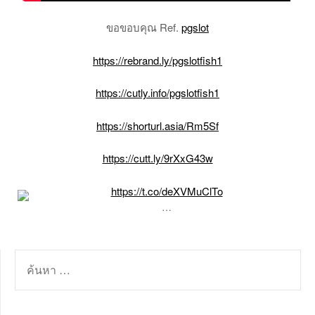
ขอขอบคุณ Ref.
pgslot
https://rebrand.ly/pgslotfish1
https://cutly.info/pgslotfish1
https://shorturl.asia/Rm5Sf
https://cutt.ly/9rXxG43w
https://t.co/deXVMuClTo
…
ค้นหา
สำหรับ: