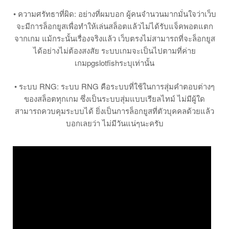
• ความศรัทธาที่ผิด: อย่างที่ผมบอก ผู้คนจำนวนมากมั่นใจว่าเว็บ
จะมีการล็อกยูสเพื่อทำให้เล่นสล็อตแล้วไม่ได้รับแจ็คพอตแตก
จากเกม แม้กระนั้นเรื่องจริงแล้ว เว็บตรงไม่สามารถที่จะล็อกยูส
ได้อย่างไม่ต้องสงสัย ระบบเกมจะเป็นไปตามที่ค่าย
เกมpgslotfishระบุเท่านั้น
• ระบบ RNG: ระบบ RNG คือระบบที่ใช้ในการสุ่มคำตอบต่างๆ
ของสล็อตทุกเกม ซึ่งเป็นระบบสุ่มแบบเรียลไทม์ ไม่มีผู้ใด
สามารถควบคุมระบบได้ ยิ่งเป็นการล็อกยูสที่ตัวบุคคลด้วยแล้ว
บอกเลยว่า ไม่มีวันแน่ๆนะครับ