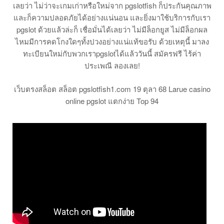
เลยว่า ไม่ว่าจะเกมเก่าหรือใหม่จาก pgslotfish ก็ประกันคุณภาพ
และก็ความปลอดภัยได้อย่างแน่นอน และยิ่งมาใช้บริการกับเรา
pgslot ด้วยแล้วล่ะก็ เชื่อมั่นได้เลยว่า ไม่มีล็อกยูส ไม่มีล็อกผล
ไหมมีการคดโกงใดๆทั้งปวงอย่างแน่แท้ขอรับ ด้วยเหตุนี้ มาลง
ทะเบียนใหม่กับพวกเราpgslotได้แล้ววันนี้ สมัครฟรี ไร้ค่า
ประเพณี ลองเลย!
เว็บตรงสล็อต สล็อต pgslotfish1.com 19 ตุลา 68 Larue casino
online pgslot แตกง่าย Top 94