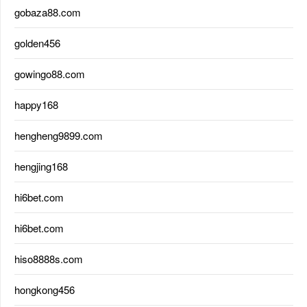
gobaza88.com
golden456
gowingo88.com
happy168
hengheng9899.com
hengjing168
hi6bet.com
hi6bet.com
hiso8888s.com
hongkong456