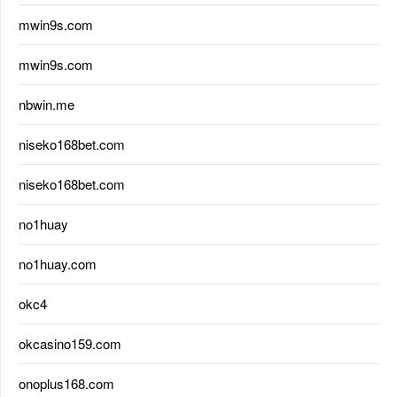
mwin9s.com
mwin9s.com
nbwin.me
niseko168bet.com
niseko168bet.com
no1huay
no1huay.com
okc4
okcasino159.com
onoplus168.com