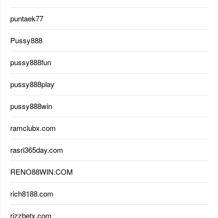
puntaek77
Pussy888
pussy888fun
pussy888play
pussy888win
ramclubx.com
rasri365day.com
RENO88WIN.COM
rich8188.com
rizzbetx.com