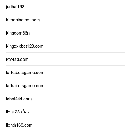
judhai168
kimchibetbet.com
kingdom66n
kingxxxbet123.com
ktv4sd.com
lalikabetsgame.com
lalikabetsgame.com
lcbet444.com
lion123สล็อต
lionth168.com