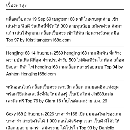
เรื่องล่าสุด
สล็อตเว็บตรง 19 Sep 69 tangtem168 คาสิโนครบทุกค่าย เข้า
เล่นง่าย ฟีลดี วันเกิดนี้พี่จัดให้ 300 สายทุนน้อย สมัครด่วน คัดมา
แล้ว เล่นได้ทุกเกม สล็อตเว็บตรง เข้าให้ทัน ก่อนรางวัลหลุดมือ
Top 97 by Kristi tangtem168e.com
Hengjing168 14 กันยายน 2569 hengjing168 เกมเดิมพัน ที่สร้าง
ความบันเทิง ดีที่สุด ฝากประจำรับ 500 ไม่ติดเทิร์น ไลฟ์สด สล็อต
ยิงปลา กีฬา ไพ่ hengjing168 เกมสล็อตหลายร้อยแบบ Top 94 by
Ashton Hengjing168d.com
พนันออนไลน์ สล็อตเว็บตรง เจาะลึก สล็อต เกมยอดฮิตแห่งยุค
พร้อมวิธีเล่นและสิ่งที่มือใหม่ต้องรู้ เว็บเปิดใหม่ Jin888.asia
เครดิตฟรี Top 76 by Clara 16 เว็บไซต์แตกง่าย ส.ค. 26
Sexy168 2 กันยายน 2026 บาคาร่า168 เปิดมุมมองใหม่ของเกม
บาคาร่า สายวัดใจได้ 1,000 ถอนได้จริงทุกเวลา เว็บดี มีโต๊ะให้
เลือกเยอะ บาคาร่า สมัครง่าย ได้โปรไว Top 93 by Danielle