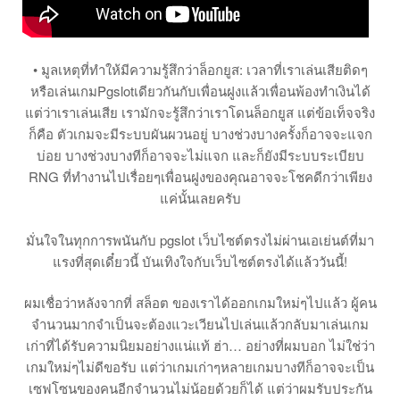
• มูลเหตุที่ทำให้มีความรู้สึกว่าล็อกยูส: เวลาที่เราเล่นเสียติดๆ
หรือเล่นเกมPgslotเดียวกันกับเพื่อนฝูงแล้วเพื่อนพ้องทำเงินได้
แต่ว่าเราเล่นเสีย เรามักจะรู้สึกว่าเราโดนล็อกยูส แต่ข้อเท็จจริง
ก็คือ ตัวเกมจะมีระบบผันผวนอยู่ บางช่วงบางครั้งก็อาจจะแจก
บ่อย บางช่วงบางทีก็อาจจะไม่แจก และก็ยังมีระบบระเบียบ
RNG ที่ทำงานไปเรื่อยๆเพื่อนฝูงของคุณอาจจะโชคดีกว่าเพียง
แค่นั้นเลยครับ
มั่นใจในทุกการพนันกับ pgslot เว็บไซต์ตรงไม่ผ่านเอเย่นต์ที่มา
แรงที่สุดเดี๋ยวนี้ บันเทิงใจกับเว็บไซต์ตรงได้แล้ววันนี้!
ผมเชื่อว่าหลังจากที่ สล็อต ของเราได้ออกเกมใหม่ๆไปแล้ว ผู้คน
จำนวนมากจำเป็นจะต้องแวะเวียนไปเล่นแล้วกลับมาเล่นเกม
เก่าที่ได้รับความนิยมอย่างแน่แท้ ฮ่า… อย่างที่ผมบอก ไม่ใช่ว่า
เกมใหม่ๆไม่ดีขอรับ แต่ว่าเกมเก่าๆหลายเกมบางทีก็อาจจะเป็น
เซฟโซนของคนอีกจำนวนไม่น้อยด้วยก็ได้ แต่ว่าผมรับประกัน