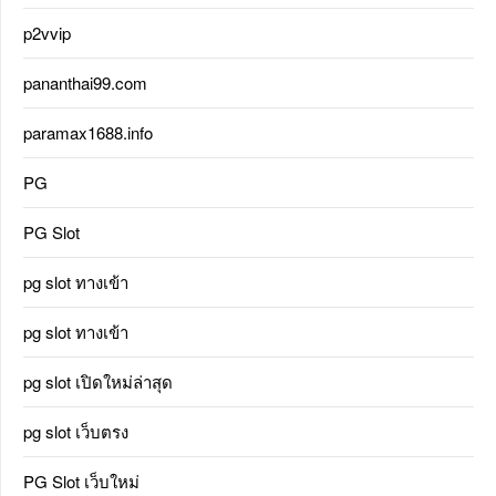
p2vvip
pananthai99.com
paramax1688.info
PG
PG Slot
pg slot ทางเข้า
pg slot ทางเข้า
pg slot เปิดใหม่ล่าสุด
pg slot เว็บตรง
PG Slot เว็บใหม่