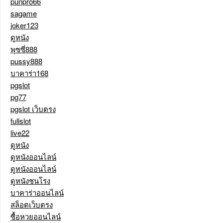
punpro66
sagame
joker123
ดูหนัง
พุซซี่888
pussy888
บาคาร่า168
pgslot
pg77
pgslot เว็บตรง
fullslot
live22
ดูหนัง
ดูหนังออนไลน์
ดูหนังออนไลน์
ดูหนังชนโรง
บาคาร่าออนไลน์
สล็อตเว็บตรง
ซื้อหวยออนไลน์