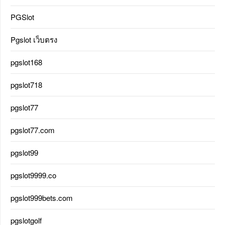
PGSlot
Pgslot เว็บตรง
pgslot168
pgslot718
pgslot77
pgslot77.com
pgslot99
pgslot9999.co
pgslot999bets.com
pgslotgolf