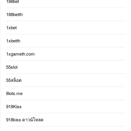
188bet
188betth
1xbet
1xbetth
1xgameth.com
55slot
55สล็อต
8lots.me
918Kiss
918kiss ดาวน์โหลด