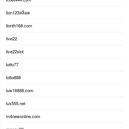
lion123สล็อต
lionth168.com
live22
live22slot
lotto77
lotto888
luis16888.com
lux555.net
m4newonline.com