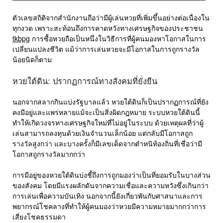
ตัวเลขสถิติจากสำนักงานถือว่ามีผู้เล่นหวยที่เพิ่มขึ้นอย่างต่อเนื่องใน
ทุกงวด เพราะสะท้อนถึงการคาดหวังทางเศรษฐกิจของประชาชน
tkbpg
การซื้อหวยถือเป็นหนึ่งในวิธีการที่ผู้คนมองหาโอกาสในการ
เปลี่ยนแปลงชีวิต แม้ว่าการเล่นหวยจะมีโอกาสในการถูกรางวัล
น้อยนิดก็ตาม
หวยใต้ดิน: ปรากฏการณ์ทางสังคมที่ยั่งยืน
นอกจากสลากกินแบ่งรัฐบาลแล้ว หวยใต้ดินก็เป็นปรากฏการณ์ที่ยัง
คงมีอยู่และแพร่หลายแม้จะเป็นสิ่งผิดกฎหมาย ระบบหวยใต้ดินนี้
ทำให้เกิดวงจรทางเศรษฐกิจใหม่ที่ไม่อยู่ในระบบ ด้วยเหตุผลที่ว่าผู้
เล่นสามารถลงทุนด้วยเงินจำนวนเล็กน้อย แต่กลับมีโอกาสถูก
รางวัลสูงกว่า และบางครั้งก็มีเลขเด็ดจากตำหนิท้องถิ่นที่เชื่อว่ามี
โอกาสถูกรางวัลมากกว่า
การมีอยู่ของหวยใต้ดินบ่งชี้ถึงการถูกมองว่าเป็นที่ยอมรับในบางส่วน
ของสังคม โดยมีแรงผลักดันจากความเชื่อและความหวังซึ่งเกินกว่า
การเล่นเพื่อความบันเทิง นอกจากนี้ยังเกี่ยวพันกับศาสนาและการ
พยากรณ์โชคลางที่ทำให้ผู้คนมองว่าหวยมีความหมายมากกว่าการ
เสี่ยงโชคธรรมดา