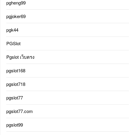
pgheng99
pgjoker69
pgk44
PGSlot
Pgslot เว็บตรง
pgslot168
pgslot718
pgslot77
pgslot77.com
pgslot99