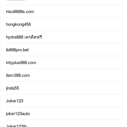
hiso8888s.com
hongkong456
hydra888 เครดิตฟรี
ib888pro.bet
infyplus888.com
item388.com
jinda55
Joker123
joker123auto
Joker123th