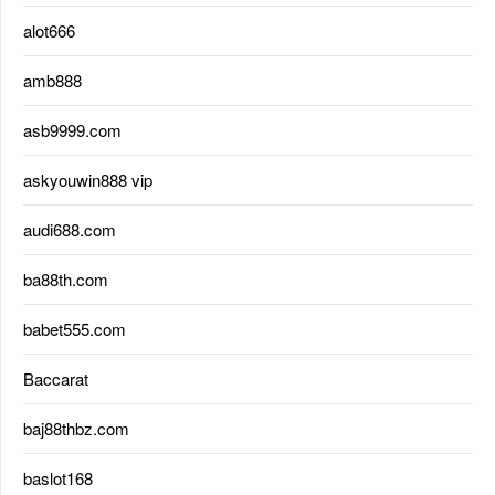
alot666
amb888
asb9999.com
askyouwin888 vip
audi688.com
ba88th.com
babet555.com
Baccarat
baj88thbz.com
baslot168