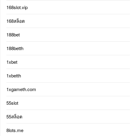
168slot.vip
168สล็อต
188bet
188betth
1xbet
1xbetth
1xgameth.com
55slot
55สล็อต
8lots.me