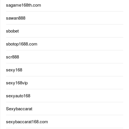
sagame168th.com
sawan888
sbobet
sbotop1688.com
scr888
sexy168
sexy168vip
sexyauto168
Sexybaccarat
sexybaccarat168.com