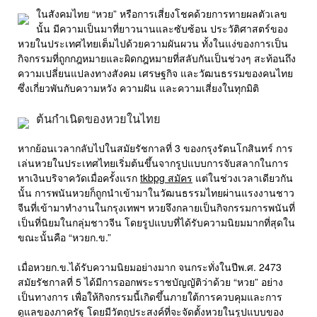
ในสังคมไทย “หวย” หรือการเสี่ยงโชคด้วยการทายผลตัวเลข
นั้น มีความเป็นมาที่ยาวนานและซับซ้อน ประวัติศาสตร์ของ
หวยในประเทศไทยเต็มไปด้วยความผันผวน ทั้งในแง่ของการเป็น
กิจกรรมที่ถูกกฎหมายและผิดกฎหมายที่สลับกันเป็นช่วงๆ สะท้อนถึง
ความเปลี่ยนแปลงทางสังคม เศรษฐกิจ และวัฒนธรรมของคนไทย
ซึ่งเกี่ยวพันกับความหวัง ความฝัน และความเสี่ยงในทุกมิติ
ต้นกำเนิดของหวยในไทย
หากย้อนเวลากลับไปในสมัยรัชกาลที่ 3 ของกรุงรัตนโกสินทร์ การ
เล่นหวยในประเทศไทยเริ่มต้นขึ้นจากรูปแบบการจับสลากในการ
หาเงินบริจาควัดเมื่อครั้งแรก
tkbpg สมัคร
แต่ในช่วงเวลาเดียวกัน
นั้น การพนันหวยก็ถูกนำเข้ามาในวัฒนธรรมไทยผ่านแรงงานชาว
จีนที่เข้ามาทำงานในกรุงเทพฯ หวยจึงกลายเป็นกิจกรรมการพนันที่
เป็นที่นิยมในกลุ่มชาวจีน โดยรูปแบบที่ได้รับความนิยมมากที่สุดใน
ขณะนั้นคือ “หวยก.ข.”
เมื่อหวยก.ข.ได้รับความนิยมอย่างมาก จนกระทั่งในปีพ.ศ. 2473
สมัยรัชกาลที่ 5 ได้มีการออกพระราชบัญญัติว่าด้วย “หวย” อย่าง
เป็นทางการ เพื่อให้กิจกรรมนี้เกิดขึ้นภายใต้การควบคุมและการ
ดูแลของภาครัฐ โดยมีวัตถุประสงค์ที่จะจัดตั้งหวยในรูปแบบของ