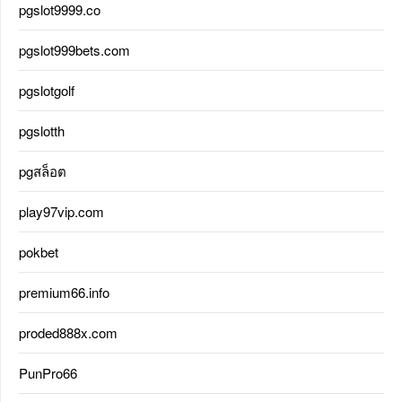
pgslot9999.co
pgslot999bets.com
pgslotgolf
pgslotth
pgสล็อต
play97vip.com
pokbet
premium66.info
proded888x.com
PunPro66