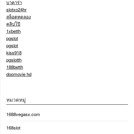
บาคาร่า
slotxo24hr
สล็อตทดลอง
คลิปโป๊
1xbetth
pgslot
pgslot
kiss918
pgslotth
188betth
doomovie hd
หมวดหมู่
1688vegasx.com
168slot