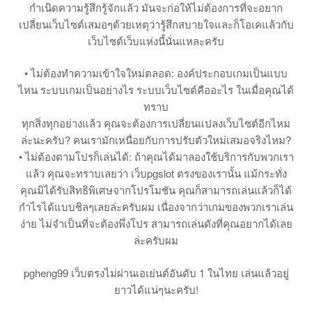
กำเนิดความรู้สึกรู้จักแล้ว มันจะก่อให้ไม่ต้องการที่จะอยาก
เปลี่ยนเว็บไซต์เสมอๆด้วยเหตุว่ารู้สึกสบายใจและก็โอเคแล้วกับ
เว็บไซต์เว็บแห่งนี้นั่นแหละครับ
• ไม่ต้องทำความเข้าใจใหม่ตลอด: องค์ประกอบเกมเป็นแบบ
ไหน ระบบเกมเป็นอย่างไร ระบบเว็บไซต์คืออะไร ในเมื่อคุณได้
ทราบ
ทุกสิ่งทุกอย่างแล้ว คุณจะต้องการเปลี่ยนแปลงเว็บไซต์อีกไหม
ล่ะนะครับ? คนเรามักเหนื่อยกับการปรับตัวใหม่เสมอจริงไหม?
• ไม่ต้องตามโปรก็เล่นได้: ถ้าคุณได้มาลองใช้บริการกับพวกเรา
แล้ว คุณจะทราบเลยว่า เว็บpgslot ตรงของเรานั้น แม้กระทั่ง
คุณมิได้รับสิทธิพิเศษจากโปรโมชัน คุณก็สามารถเล่นแล้วก็ได้
กำไรได้แบบชิลๆเลยล่ะครับผม เนื่องจากว่าเกมของพวกเราเล่น
ง่าย ไม่จำเป็นที่จะต้องพึ่งโปร สามารถเล่นดังที่คุณอยากได้เลย
ล่ะครับผม
pgheng99 เว็บตรงไม่ผ่านเอเย่นต์อันดับ 1 ในไทย เล่นแล้วอยู่
ยาวได้แน่ๆนะครับ!