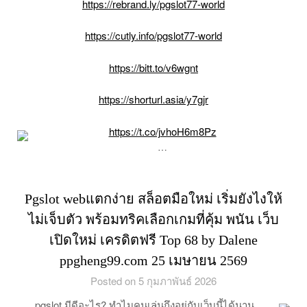
https://rebrand.ly/pgslot77-world
https://cutly.info/pgslot77-world
https://bitt.to/v6wgnt
https://shorturl.asia/y7gjr
https://t.co/jvhoH6m8Pz
…
Pgslot webแตกง่าย สล็อตมือใหม่ เริ่มยังไงให้
ไม่เจ็บตัว พร้อมทริคเลือกเกมที่คุ้ม พนัน เว็บ
เปิดใหม่ เครดิตฟรี Top 68 by Dalene
ppgheng99.com 25 เมษายน 2569
Posted on 5 กุมภาพันธ์ 2026
pgslot มีดีอะไร? ทำไมคนเล่นถึงอยู่กับเว็บนี้ได้นาน