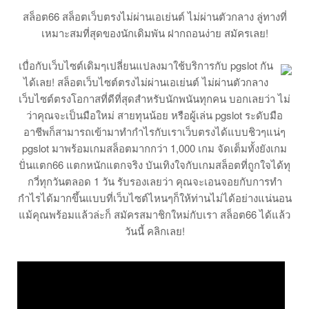
สล็อต66 สล็อตเว็บตรงไม่ผ่านเอเย่นต์ ไม่ผ่านตัวกลาง ลู่ทางที่
เหมาะสมที่สุดของนักเดิมพัน ฝากถอนง่าย สมัครเลย!
เบื่อกับเว็บไซต์เดิมๆเปลี่ยนแปลงมาใช้บริการกับ pgslot กัน
ได้เลย! สล็อตเว็บไซต์ตรงไม่ผ่านเอเย่นต์ ไม่ผ่านตัวกลาง
เว็บไซต์ตรงโอกาสที่ดีที่สุดสำหรับนักพนันทุกคน บอกเลยว่า ไม่
ว่าคุณจะเป็นมือใหม่ สายทุนน้อย หรือผู้เล่น pgslot ระดับมือ
อาชีพก็สามารถเข้ามาทำกำไรกับเราเว็บตรงได้แบบชิวๆแน่ๆ
pgslot มาพร้อมเกมสล็อตมากกว่า 1,000 เกม จัดเต็มทั้งยังเกม
ปั่นแตก66 แตกหนักแตกจริง บันเทิงใจกับเกมสล็อตที่ถูกใจได้ทุ
กวี่ทุกวันตลอด 1 วัน รับรองเลยว่า คุณจะเอนจอยกับการทำ
กำไรได้มากขึ้นแบบที่เว็บไซต์ไหนๆก็ให้ท่านไม่ได้อย่างแน่นอน
แม้คุณพร้อมแล้วล่ะก็ สมัครสมาชิกใหม่กับเรา สล็อต66 ได้แล้ว
วันนี้ คลิกเลย!