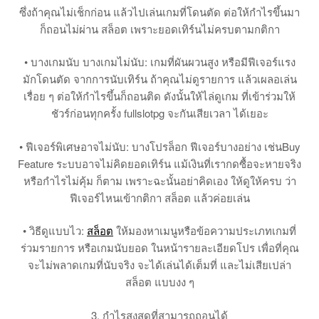
ซึ่งถ้าคุณไม่เช็กก่อน แล้วไปเล่นเกมที่โดนตัด ต่อให้กำไรขึ้นมา
ก็ถอนไม่ผ่าน สล็อต เพราะยอดเทิร์นไม่ครบตามกติกา
• บางเกมนับ บางเกมไม่นับ: เกมที่ผันผวนสูง หรือมีฟีเจอร์แรง
มักโดนตัด จากการนับเทิร์น ถ้าคุณไม่ดูรายการ แล้วเผลอเล่น
เรื่อย ๆ ต่อให้กำไรขึ้นก็ถอนติด ดังนั้นให้ไล่ดูเกม ที่เข้าร่วมให้
ชัวร์ก่อนทุกครั้ง fullslotpg จะกันเสียเวลา ได้เยอะ
• ฟีเจอร์พิเศษอาจไม่นับ: บางโปรล็อก ฟีเจอร์บางอย่าง เช่นBuy
Feature ระบบอาจไม่คิดยอดเทิร์น แม้เงินที่เรากดซื้อจะหายจริง
หรือกำไรไม่คุ้ม ก็ตาม เพราะฉะนั้นอย่าคิดเอง ให้ดูให้ครบ ว่า
ฟีเจอร์ไหนเข้ากติกา สล็อต แล้วค่อยเล่น
• วิธีดูแบบไว:
สล็อต
ให้มองหาเมนูหรือข้อความประเภทเกมที่
ร่วมรายการ หรือเกมนับยอด ในหน้ารายละเอียดโปร เพื่อที่คุณ
จะไม่พลาดเกมที่นับจริง จะได้เล่นได้เต็มที่ และไม่เสียเปล่า
สล็อต แบบงง ๆ
3. กำไรสูงสุดที่สามารถถอนได้