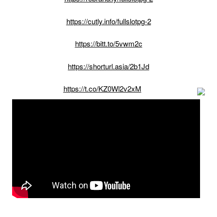
https://cutly.info/fullslotpg-2
https://bitt.to/5vwm2c
https://shorturl.asia/2b1Jd
https://t.co/KZ0Wl2v2xM
…