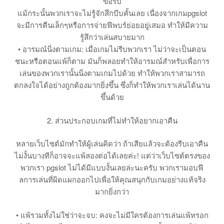
ขอรับ
แม้กระนั้นพวกเราจะไม่รู้จักสึกบีบคั้นเลย เนื่องจากเกมpgslot
จะมีการคืนเล็กๆหรือการจ่ายฟีพบร์ย่อยอยู่เสมอ ทำให้มีความ
รู้สึกว่าเล่นสบายมาก
• อารมณ์นิ่งตามเกม: เมื่อเกมไม่รีบพวกเรา ไม่ว่าจะเป็นตอน
ชนะหรือตอนแพ้ก็ตาม มันก็พลอยทำให้อารมณ์สำหรับเพื่อการ
เล่นของพวกเรานั้นนิ่งตามเกมไปด้วย ทำให้พวกเราสามารถ
ตกลงใจได้อย่างถูกต้องมากยิ่งขึ้น ซึ่งก็ทำให้พวกเราเล่นได้นาน
ขึ้นด้วย
2. ส่วนประกอบเกมที่ไม่ทำให้อยากเอาคืน
หลายเว็บไซต์มักทำให้ผู้เล่นคิดว่า ถ้าเสียแล้วจะต้องรีบเอาคืน
ไม่งั้นบางทีก็อาจจะแพ้สองต่อได้เลยค่ะ! แต่ว่าเว็บไซต์ตรงของ
พวกเรา pgslot ไม่ได้มีแบบงั้นเลยล่ะนะครับ พวกเรามอบฟี
ลการเล่นที่ผิดแผกออกไปเพื่อให้คุณสนุกกับเกมอย่างแท้จริง
มากยิ่งกว่า
• แพ้รวมทั้งไม่ใช่ว่าจะจบ: คงจะไม่มีใครต้องการเล่นแพ้หรอก