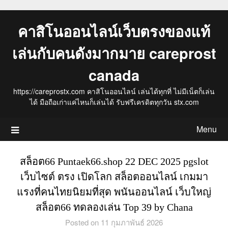
Skip
to
คาสิโนออนไลน์เว็บตรงของแท้
content
เล่นกับคนดังมากมาย careprost
canada
https://careprostx.com คาสิโนออนไลน์ เล่นได้ทุกที่ ไม่มีเน็ตก็เล่น
ได้ มือถือเก่าแค่ไหนก็เล่นได้ รับฟรีเครดิตทุกวัน stx.com
Menu
สล็อต66 Puntaek66.shop 22 DEC 2025 pgslot
เว็บไซต์ ตรง เปิดโลก สล็อตออนไลน์ เกมมา
แรงที่คนไทยนิยมที่สุด พนันออนไลน์ เว็บใหญ่
สล็อต66 ทดลองเล่น Top 39 by Chana
Posted on 11 กุมภาพันธ์ 2026