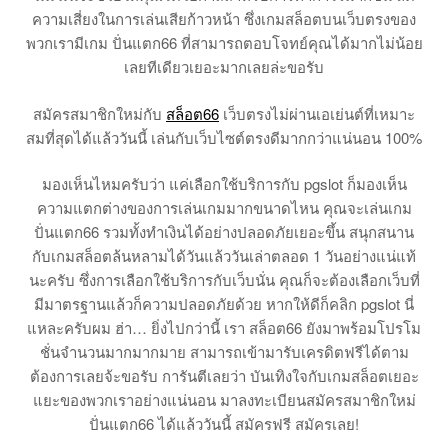
ความเสี่ยงในการเล่นเสียก้าวหน้า ซึ่งเกมสล็อตบนเว็บตรงของ
พวกเรามีเกม ปั่นแตก66 ที่สามารถตอบโจทย์คุณได้มากไม่น้อย
เลยทีเดียวเยอะมากเลยล่ะขอรับ
สมัครสมาชิกใหม่กับ
สล็อต66
เว็บตรงไม่ผ่านเอเย่นต์ที่เหมาะ
สมที่สุดได้แล้ววันนี้ เล่นกับเว็บไซต์ตรงดีมากกว่าแน่นอน 100%
มองเห็นไหมครับว่า แค่เลือกใช้บริการกับ pgslot ก็มองเห็น
ความแตกต่างของการเล่นเกมมากขนาดไหน คุณจะเล่นเกม
ปั่นแตก66 รวมทั้งทำเงินได้อย่างปลอดภัยเยอะขึ้น สนุกสนาน
กับเกมสล็อตล้นหลามได้วันแล้ววันเล่าตลอด 1 วันอย่างแน่แท้
นะครับ ซึ่งการเลือกใช้บริการกับเว็บนั่น คุณก็จะต้องเลือกเว็บที่
มีมาตรฐานแล้วก็ความปลอดภัยด้วย หากให้ดีก็คลิก pgslot นี่
แหละครับผม ฮ่า… ยิ่งไปกว่านี้ เรา สล็อต66 ยังมาพร้อมโปรโม
ชั่นจำนวนมากมากมาย สามารถเข้ามารับเครดิตฟรีได้ตาม
ต้องการเลยจ้ะขอรับ การันตีเลยว่า บันเทิงใจกับเกมสล็อตเยอะ
แยะของพวกเราอย่างแน่นอน มาลงทะเบียนสมัครสมาชิกใหม่
ปั่นแตก66 ได้แล้ววันนี้ สมัครฟรี สมัครเลย!