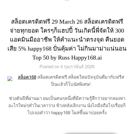
สล็อตเครดิตฟรี 29 March 26 สล็อตเครดิตฟรี
จ่ายทุกยอด ใครๆก็แฮปปี้ วันเกิดนี้พี่จัดให้ 300
แอดมินมืออาชีพ ให้คำแนะนำตรงจุด คืนยอด
เสีย 5% happy168 ปั่นคุ้มค่า ไม่กินมาม่าแน่นอน
Top 50 by Russ Happy168.ai
Posted on 4 กุมภาพันธ์ 2026
สล็อต168
สล็อตเครดิตฟรี สล็อตใหม่ปัจจุบันที่มากับฟรีส
ปินแล้วก็โบนัสพิเศษ!
ช่วงต้นปีที่ผ่านมา ผมเป็นคนๆหนึ่งที่มีความรู้สึกว่าอยากลองหา
อะไรใหม่ๆทำในเวลาว่าง ข้างหลังเลิกงาน นั่งไถมือถือไปเรื่อยก็
ไปเจอคำว่า happy168 โผล่ขึ้นมาบ่อยครั้ง