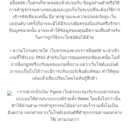
สล็อต66 เว็บตรงก็ขาดลอยแล้วล่ะขอรับ ข้อมูลส่วนตัวหรือวิธี
การทำธุรกรรมต่างๆของคุณจะถูกเก็บในระบบที่จะต้องใช้การ
เข้ารหัสเพียงแค่นั้น มีมาตรฐานและความปลอดภัยสูง เว็บ
เอเย่นต์บางครั้งก็อาจจะมิได้มีระบบคุ้มครองป้องกันหรือรักษา
ข้อมูลขนาดนั้น อาจจะทำให้ข้อมูลของคุณมีความเสี่ยงสำหรับ
ในการถูกใช้ประโยชน์ต่อได้ด้วย
• ความโปร่งสบายใส: เว็บตรงของพวกเรา สล็อต66 จะนำเข้า
เกมที่ใช้ระบบ RNG สำหรับในการสุ่มผลสรุปเพียงแค่นั้น ไม่มี
การล็อกยูสหรือปรับผลของเกมทั้งปวง แต่ว่าเว็บไซต์เอเย่นต์
อาจจะเป็นไปได้ว่าจะมีการปรับเปอร์เซ็นต์แพ้ชนะ ทำให้คุณ
เล่นแล้วเสียเปรียบโดยไม่ทันรู้สึกตัว
• การฝากเบิกเงิน: Pgslot เว็บตรงจะรองรับระบบฝากถอน
แบบออโต้ผ่านระบบแบงค์รวมทั้ง Wallet โดยยิ่งไปกว่านั้น
ทำให้ท่านสามารถทำธุรกรรมได้อย่างรวดเร็วรวมทั้งไม่เป็น
อันตราย แตกต่างจากเว็บไซต์เอเย่นต์ที่ทำธุรกรรมผ่านคนกลาง
ใช้เวลานานกว่า