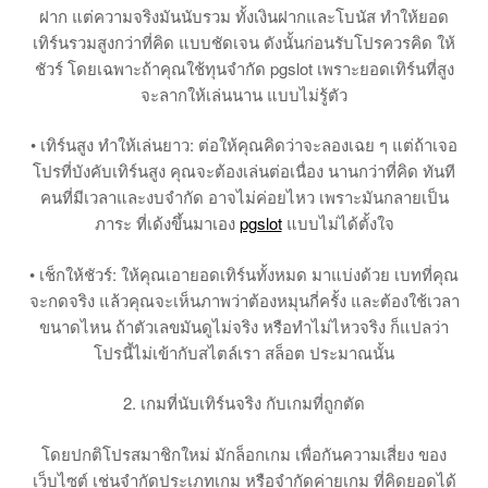
ฝาก แต่ความจริงมันนับรวม ทั้งเงินฝากและโบนัส ทำให้ยอด
เทิร์นรวมสูงกว่าที่คิด แบบชัดเจน ดังนั้นก่อนรับโปรควรคิด ให้
ชัวร์ โดยเฉพาะถ้าคุณใช้ทุนจำกัด pgslot เพราะยอดเทิร์นที่สูง
จะลากให้เล่นนาน แบบไม่รู้ตัว
• เทิร์นสูง ทำให้เล่นยาว: ต่อให้คุณคิดว่าจะลองเฉย ๆ แต่ถ้าเจอ
โปรที่บังคับเทิร์นสูง คุณจะต้องเล่นต่อเนื่อง นานกว่าที่คิด ทันที
คนที่มีเวลาและงบจำกัด อาจไม่ค่อยไหว เพราะมันกลายเป็น
ภาระ ที่เด้งขึ้นมาเอง
pgslot
แบบไม่ได้ตั้งใจ
• เช็กให้ชัวร์: ให้คุณเอายอดเทิร์นทั้งหมด มาแบ่งด้วย เบทที่คุณ
จะกดจริง แล้วคุณจะเห็นภาพว่าต้องหมุนกี่ครั้ง และต้องใช้เวลา
ขนาดไหน ถ้าตัวเลขมันดูไม่จริง หรือทำไม่ไหวจริง ก็แปลว่า
โปรนี้ไม่เข้ากับสไตล์เรา สล็อต ประมาณนั้น
2. เกมที่นับเทิร์นจริง กับเกมที่ถูกตัด
โดยปกติโปรสมาชิกใหม่ มักล็อกเกม เพื่อกันความเสี่ยง ของ
เว็บไซต์ เช่นจำกัดประเภทเกม หรือจำกัดค่ายเกม ที่คิดยอดได้