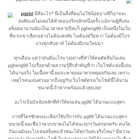
pgslot
มีดีอะไร? นี่เป็นสิ่งที่คนไม่ใช่น้อยบางทีก็อาจจะ
สงสัยแต่ไม่เคยได้คำตอบจริงๆสักหนึ่งครั้ง แม้ถามผู้ที่เล่น
สล็อตมานานนับเป็นเวลาหลายปีล่ะก็ pgheng99 เป็นหนึ่งในเว็บ
ที่พวกเขาเลือกอย่างไม่ต้องสงสัย ไม่ต้องหวือหวา ไม่ต้องมีโปร
แรงทุกสัปดาห์ ไม่ต้องมีเกมใหม่มา
ทุกเดือน แต่ว่ามันมีอะไรบางอย่างที่ทำให้คนตัดสินใจเล่น
pgheng99 ไปเรื่อยๆด้วยความรู้สึกสำคัญที่ว่า เว็บไซต์แห่งนี้เล่น
ได้นานจริง ในเนื้อหานี้ ผมจะพาคุณมาหาเหตุผลกันเลย เพราะ
เหตุไรคนเล่นส่วนมากถึงอยู่กับเว็บไซต์ตรงเว็บไซต์นี้ได้นาน
ขนาดนี้ ถ้าหากพร้อมแล้วลุยเลย!
อะไรเป็นปัจจัยหลักที่ทำให้คนเล่น pg99 ได้นานแบบสุดๆ
การที่ใครซักคนจะเลือกใช้บริการกับ pg99 ได้นานแบบสุดๆ
ขนาดนี้ ผมเชื่อว่าพวกเขาคงไม่ได้ชนะทุกๆวันหรอกครับ คนใด
กันแน่มันจะไปเล่นสล็อตแล้วชนะได้ทุกวันล่ะจริงไหม? มีความ
หมายว่า มันควรมีอะไรที่เว็บสามารถมอบให้ได้มากกว่าเว็บอื่นๆ