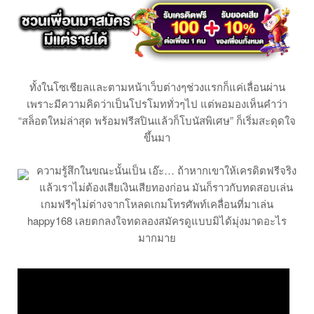
ทั้งในโซเชียลและตามหน้าเว็บต่างๆช่วงแรกก็แค่เลื่อนผ่าน
เพราะมีความคิดว่าเป็นโปรโมททั่วๆไป แต่พอมองเห็นคำว่า
“สล็อตใหม่ล่าสุด พร้อมฟรีสปินแล้วก็โบนัสพิเศษ” ก็เริ่มสะดุดใจ
ขึ้นมา
ความรู้สึกในขณะนั้นเป็น เอ๊ะ… ถ้าหากเขาให้เครดิตฟรีจริง
แล้วเราไม่ต้องเสียเงินเสียทองก่อน มันก็ราวกับทดสอบเล่น
เกมฟรีๆไม่ต่างจากโหลดเกมโทรศัพท์เคลื่อนที่มาเล่น
happy168 เลยตกลงใจทดลองสมัครดูแบบมิได้มุ่งมาดอะไร
มากมาย