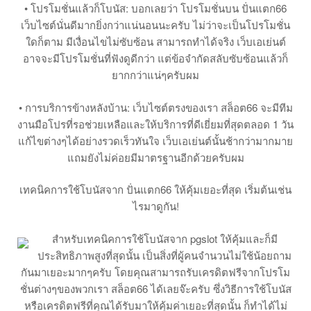
• โปรโมชั่นแล้วก็โบนัส: บอกเลยว่า โปรโมชั่นบน ปั่นแตก66
เว็บไซต์นั่นดีมากยิ่งกว่าแน่นอนนะครับ ไม่ว่าจะเป็นโปรโมชั่น
ใดก็ตาม มีเงื่อนไขไม่ซับซ้อน สามารถทำได้จริง เว็บเอเย่นต์
อาจจะมีโปรโมชั่นที่ฟังดูดีกว่า แต่ข้อจำกัดสลับซับซ้อนแล้วก็
ยากกว่าแน่ๆครับผม
• การบริการข้างหลังบ้าน: เว็บไซต์ตรงของเรา สล็อต66 จะมีทีม
งานมือโปรที่รอช่วยเหลือและให้บริการที่ดีเยี่ยมที่สุดตลอด 1 วัน
แก้ไขต่างๆได้อย่างรวดเร็วทันใจ เว็บเอเย่นต์นั้นช้ากว่ามากมาย
แถมยังไม่ค่อยมีมาตรฐานอีกด้วยครับผม
เทคนิคการใช้โบนัสจาก ปั่นแตก66 ให้คุ้มเยอะที่สุด เริ่มต้นเช่น
ไรมาดูกัน!
สำหรับเทคนิคการใช้โบนัสจาก pgslot ให้คุ้มและก็มี
ประสิทธิภาพสูงที่สุดนั้น เป็นสิ่งที่ผู้คนจำนวนไม่ใช้น้อยถาม
กันมาเยอะมากๆครับ โดยคุณสามารถรับเครดิตฟรีจากโปรโม
ชั่นต่างๆของพวกเรา สล็อต66 ได้เลยจ๊ะครับ ซึ่งวิธีการใช้โบนัส
หรือเครดิตฟรีที่คุณได้รับมาให้คุ้มค่าเยอะที่สุดนั้น ก็ทำได้ไม่