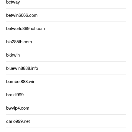
betway
betwin6666.com
betworld369hot.com
bio285th.com
bkkwin
bluewin8888.info
bombet888.win
brazil999
bwvip4.com
carlo999.net