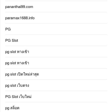
pananthai99.com
paramax1688.info
PG
PG Slot
pg slot ทางเข้า
pg slot ทางเข้า
pg slot เปิดใหม่ล่าสุด
pg slot เว็บตรง
PG Slot เว็บใหม่
pg สล็อต