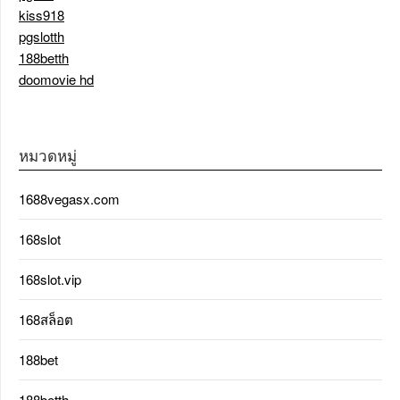
kiss918
pgslotth
188betth
doomovie hd
หมวดหมู่
1688vegasx.com
168slot
168slot.vip
168สล็อต
188bet
188betth