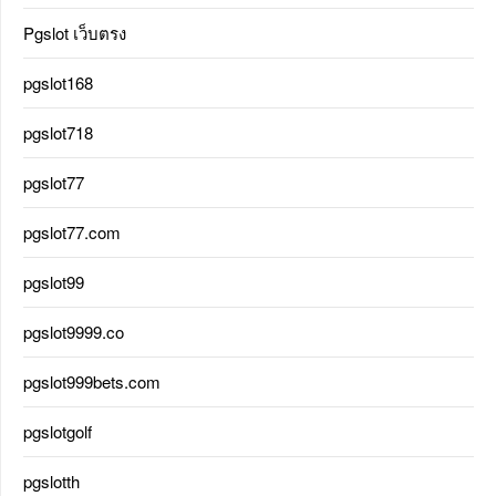
Pgslot เว็บตรง
pgslot168
pgslot718
pgslot77
pgslot77.com
pgslot99
pgslot9999.co
pgslot999bets.com
pgslotgolf
pgslotth