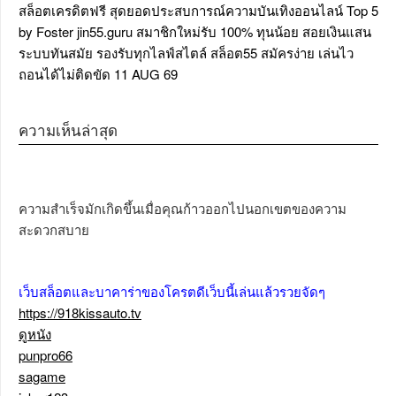
สล็อตเครดิตฟรี สุดยอดประสบการณ์ความบันเทิงออนไลน์ Top 5
by Foster jin55.guru สมาชิกใหม่รับ 100% ทุนน้อย สอยเงินแสน
ระบบทันสมัย รองรับทุกไลฟ์สไตล์ สล็อต55 สมัครง่าย เล่นไว
ถอนได้ไม่ติดขัด 11 AUG 69
ความเห็นล่าสุด
ความสำเร็จมักเกิดขึ้นเมื่อคุณก้าวออกไปนอกเขตของความ
สะดวกสบาย
เว็บสล็อตและบาคาร่าของโครตดีเว็บนี้เล่นแล้วรวยจัดๆ
https://918kissauto.tv
ดูหนัง
punpro66
sagame