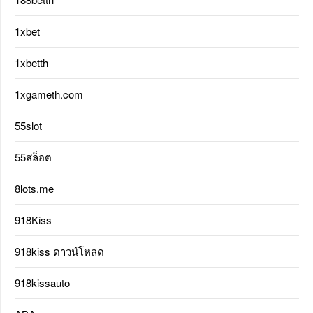
1xbet
1xbetth
1xgameth.com
55slot
55สล็อต
8lots.me
918Kiss
918kiss ดาวน์โหลด
918kissauto