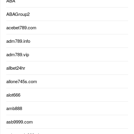
ABA
ABAGroup2
acebet789.com
adm789.info
adm789.vip
allbet24hr
allone745s.com
alot666
amb888
asb9999.com