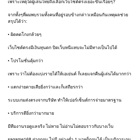
เพราะเหตุใดผู้เล่นไทยถึงเลือกเว็บไซต์ตรงเยอะขึ้นเรื่อยๆ?
จากทั้งๆที่ผมพบรวมทั้งคนที่อยู่รอบข้างกล่าวเหมือนกันเหตุผลช่วย
สรุปได้ว่า:
• ผิดคดโกงกล้วยๆ
เว็บไซต์ตรงมีเงินทุนดก ปิดเว็บหนีแทบจะไม่มีทางเป็นไปได้
• โปรโมชั่นคุ้มกว่า
เพราะว่าไม่ต้องแบ่งรายได้ให้เอเย่นต์ ก็เลยแจกคืนผู้เล่นได้มากกว่า
• แตกง่ายดายเสียยิ่งกว่าและก็เสถียรกว่า
ระบบเกมส่งตรงจากบริษัท ทำให้เปอร์เซ็นต์การจ่ายมาตรฐาน
• บริการดียิ่งกว่ามากมาย
มีทีมงานรอดูแลจริง ไม่หาย ไม่อ่านไม่ตอบราวกับบางเว็บ
sagame168
ฝากถอน ไม่มี อย่างต่ำ 1 บาทก็ถอนได้ เป็นบริการเกม