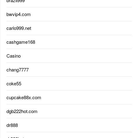
brazil999
bwvip4.com
carlo999.net
cashgame168
Casino
chang7777
coke55
cupcake88x.com
dgb222hot.com
dr888