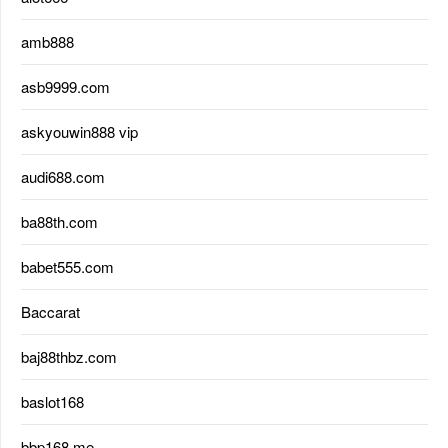
amb888
asb9999.com
askyouwin888 vip
audi688.com
ba88th.com
babet555.com
Baccarat
baj88thbz.com
baslot168
bbp168.me