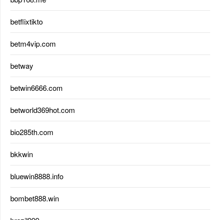
betflixtikto
betm4vip.com
betway
betwin6666.com
betworld369hot.com
bio285th.com
bkkwin
bluewin8888.info
bombet888.win