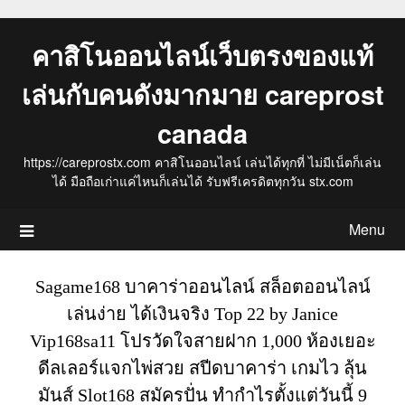
Skip
to
คาสิโนออนไลน์เว็บตรงของแท้
content
เล่นกับคนดังมากมาย careprost
canada
https://careprostx.com คาสิโนออนไลน์ เล่นได้ทุกที่ ไม่มีเน็ตก็เล่น
ได้ มือถือเก่าแค่ไหนก็เล่นได้ รับฟรีเครดิตทุกวัน stx.com
Menu
Sagame168 บาคาร่าออนไลน์ สล็อตออนไลน์
เล่นง่าย ได้เงินจริง Top 22 by Janice
Vip168sa11 โปรวัดใจสายฝาก 1,000 ห้องเยอะ
ดีลเลอร์แจกไพ่สวย สปีดบาคาร่า เกมไว ลุ้น
มันส์ Slot168 สมัครปั่น ทำกำไรตั้งแต่วันนี้ 9