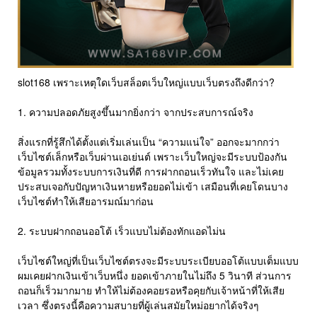
slot168 เพราะเหตุใดเว็บสล็อตเว็บใหญ่แบบเว็บตรงถึงดีกว่า?
1. ความปลอดภัยสูงขึ้นมากยิ่งกว่า จากประสบการณ์จริง
สิ่งแรกที่รู้สึกได้ตั้งแต่เริ่มเล่นเป็น “ความแน่ใจ” ออกจะมากกว่า
เว็บไซต์เล็กหรือเว็บผ่านเอเย่นต์ เพราะเว็บใหญ่จะมีระบบป้องกัน
ข้อมูลรวมทั้งระบบการเงินที่ดี การฝากถอนเร็วทันใจ และไม่เคย
ประสบเจอกับปัญหาเงินหายหรือยอดไม่เข้า เสมือนที่เคยโดนบาง
เว็บไซต์ทำให้เสียอารมณ์มาก่อน
2. ระบบฝากถอนออโต้ เร็วแบบไม่ต้องทักแอดไม่น
เว็บไซต์ใหญ่ที่เป็นเว็บไซต์ตรงจะมีระบบระเบียบออโต้แบบเต็มแบบ
ผมเคยฝากเงินเข้าเว็บหนึ่ง ยอดเข้าภายในไม่ถึง 5 วินาที ส่วนการ
ถอนก็เร็วมากมาย ทำให้ไม่ต้องคอยรอหรือคุยกับเจ้าหน้าที่ให้เสีย
เวลา ซึ่งตรงนี้คือความสบายที่ผู้เล่นสมัยใหม่อยากได้จริงๆ