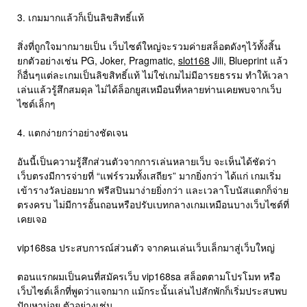
3. เกมมากแล้วก็เป็นลิขสิทธิ์แท้
สิ่งที่ถูกใจมากมายเป็น เว็บไซต์ใหญ่จะรวมค่ายสล็อตดังๆไว้ทั้งสิ้น
ยกตัวอย่างเช่น PG, Joker, Pragmatic,
slot168
Jili, Blueprint แล้ว
ก็อื่นๆแต่ละเกมเป็นลิขสิทธิ์แท้ ไม่ใช่เกมไม่มีอารยธรรม ทำให้เวลา
เล่นแล้วรู้สึกสมดุล ไม่ได้ล็อกยูสเหมือนที่หลายท่านเคยพบจากเว็บ
ไซต์เล็กๆ
4. แตกง่ายกว่าอย่างชัดเจน
อันนี้เป็นความรู้สึกส่วนตัวจากการเล่นหลายเว็บ จะเห็นได้ชัดว่า
เว็บตรงมีการจ่ายที่ “แฟร์รวมทั้งเสถียร” มากยิ่งกว่า ได้แก่ เกมเริ่ม
เข้ารางวัลบ่อยมาก ฟรีสปินมาง่ายยิ่งกว่า และเวลาโบนัสแตกก็จ่าย
ตรงครบ ไม่มีการอั้นถอนหรือปรับเบทกลางเกมเหมือนบางเว็บไซต์ที่
เคยเจอ
vip168sa ประสบการณ์ส่วนตัว จากคนเล่นเว็บเล็กมาสู่เว็บใหญ่
ตอนแรกผมเป็นคนที่สมัครเว็บ vip168sa สล็อตตามโปรโมท หรือ
เว็บไซต์เล็กที่พูดว่าแจกมาก แม้กระนั้นเล่นไปสักพักก็เริ่มประสบพบ
ปัญหาบ่อย ตัวอย่างเช่น