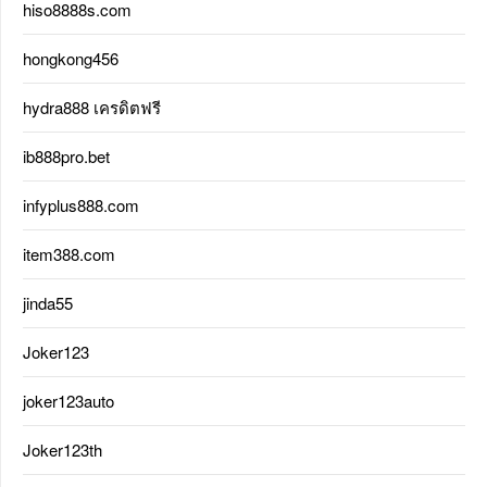
hiso8888s.com
hongkong456
hydra888 เครดิตฟรี
ib888pro.bet
infyplus888.com
item388.com
jinda55
Joker123
joker123auto
Joker123th