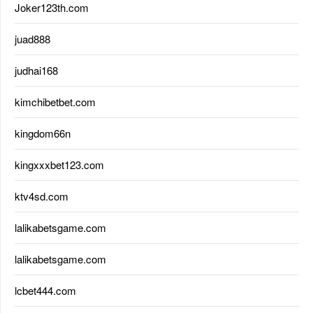
Joker123th.com
juad888
judhai168
kimchibetbet.com
kingdom66n
kingxxxbet123.com
ktv4sd.com
lalikabetsgame.com
lalikabetsgame.com
lcbet444.com