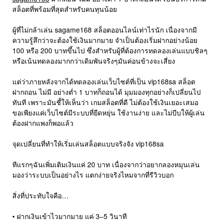
สล็อตที่พร้อมที่สุดสำหรับคนทุนน้อย
ผู้ที่ไม่กล้าเล่น sagame168 สล็อตออนไลน์เท่าไรนัก เนื่องจากมี
ความรู้สึกว่าจะต้องใช้เงินมากมาย จำเป็นต้องเริ่มฝากอย่างน้อย
100 หรือ 200 บาทขึ้นไป ซึ่งสำหรับผู้ที่ต้องการทดลองเล่นแบบชิลๆ
หรือเน้นทดลองมากกว่าเดิมพันจริงๆมันค่อนข้างจะเสี่ยง
แต่ว่าภายหลังจากได้ทดลองเล่นเว็บไซต์ที่เป็น vip168sa สล็อต
ฝากถอน ไม่มี อย่างต่ำ 1 บาทก็ถอนได้ มุมมองทุกอย่างก็เปลี่ยนไป
ทันที เพราะมันชี้ให้เห็นว่า เกมสล็อตที่ดี ไม่ต้องใช้เงินเยอะเสมอ
ขอเพียงแค่เว็บไซต์มีระบบที่ยืดหยุ่น ใช้งานง่าย และไม่บีบให้ผู้เล่น
ต้องฝากแพงก็พอแล้ว
จุดเปลี่ยนที่ทำให้เริ่มเล่นสล็อตแบบจริงจัง vip168sa
ทีแรกๆฉันเพิ่มเติมเงินแค่ 20 บาท เนื่องจากว่าอยากลองหมุนเล่น
มองว่าระบบเป็นอย่างไร แตกง่ายจริงไหมจากที่รีวิวบอก
สิ่งที่ประทับใจคือ…
• ฝากเงินเข้าไวมากมาย แค่ 3–5 วินาที