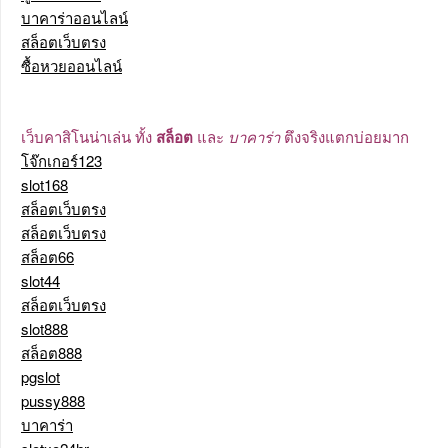
บาคาร่าออนไลน์
สล็อตเว็บตรง
ซื้อหวยออนไลน์
เว็บคาสิโนน่าเล่น ทั้ง
สล็อต
และ
บาคาร่า
ตึงจริงแตกบ่อยมาก
โจ๊กเกอร์123
slot168
สล็อตเว็บตรง
สล็อตเว็บตรง
สล็อต66
slot44
สล็อตเว็บตรง
slot888
สล็อต888
pgslot
pussy888
บาคาร่า