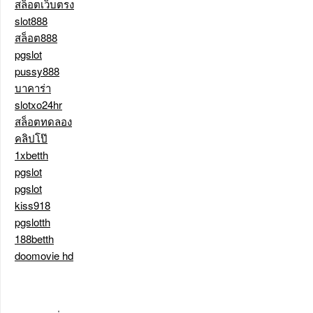
สล็อตเว็บตรง
slot888
สล็อต888
pgslot
pussy888
บาคาร่า
slotxo24hr
สล็อตทดลอง
คลิปโป๊
1xbetth
pgslot
pgslot
kiss918
pgslotth
188betth
doomovie hd