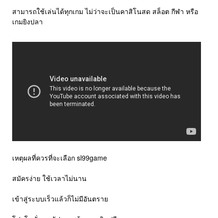
สามารถใช้เล่นได้ทุกเกม ไม่ว่าจะเป็นคาสิโนสด สล็อต กีฬา หรือ
เกมยิงปลา
เหตุผลที่ควรที่จะเลือก sl99game
สมัครง่าย ใช้เวลาไม่นาน
เข้าสู่ระบบเร็วแล้วก็ไม่มีอันตราย