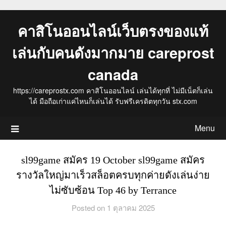
Skip
to
คาสิโนออนไลน์เว็บตรงของแท้
content
เล่นกับคนดังมากมาย careprost
canada
https://careprostx.com คาสิโนออนไลน์ เล่นได้ทุกที่ ไม่มีเน็ตก็เล่น
ได้ มือถือเก่าแค่ไหนก็เล่นได้ รับฟรีเครดิตทุกวัน stx.com
Menu
sl99game สมัคร 19 October sl99game สมัคร
รางวัลใหญ่มาเร็วสล็อตครบทุกค่ายดังเล่นง่าย
ไม่ซับซ้อน Top 46 by Terrance
Posted on 1 ตุลาคม 2025