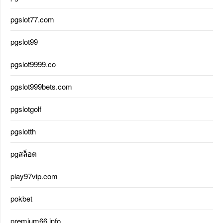
pgslot77.com
pgslot99
pgslot9999.co
pgslot999bets.com
pgslotgolf
pgslotth
pgสล็อต
play97vip.com
pokbet
premium66.info