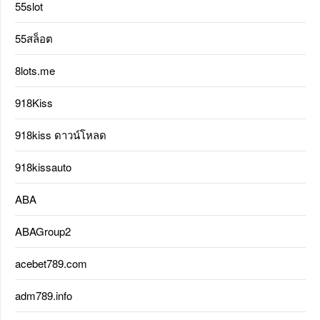
55slot
55สล็อต
8lots.me
918Kiss
918kiss ดาวน์โหลด
918kissauto
ABA
ABAGroup2
acebet789.com
adm789.info