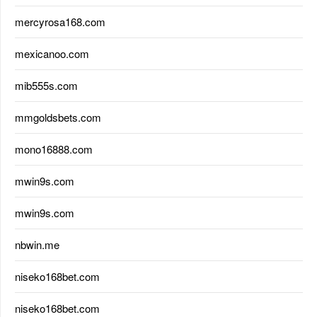
mercyrosa168.com
mexicanoo.com
mib555s.com
mmgoldsbets.com
mono16888.com
mwin9s.com
mwin9s.com
nbwin.me
niseko168bet.com
niseko168bet.com