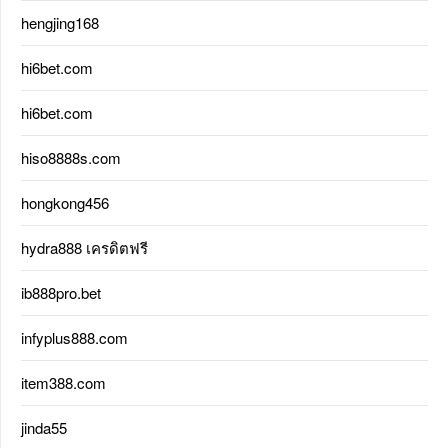
hengjing168
hi6bet.com
hi6bet.com
hiso8888s.com
hongkong456
hydra888 เครดิตฟรี
ib888pro.bet
infyplus888.com
item388.com
jinda55