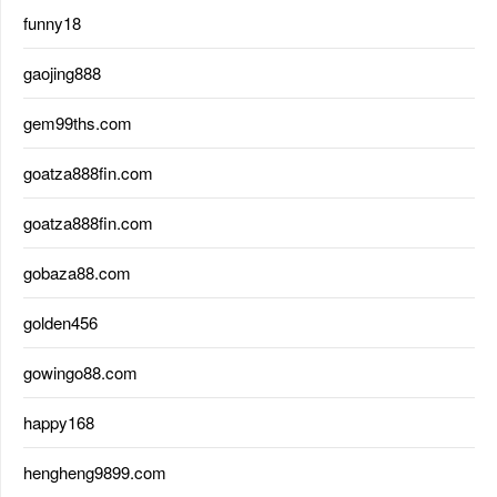
funny18
gaojing888
gem99ths.com
goatza888fin.com
goatza888fin.com
gobaza88.com
golden456
gowingo88.com
happy168
hengheng9899.com