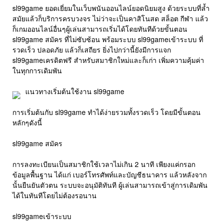
sl99game ยอดเยี่ยมในเว็บพนันออนไลน์ยอดนิยมสูง ด้วยระบบที่ล้ำ
สมัยแล้วก็บริการครบวงจร ไม่ว่าจะเป็นคาสิโนสด สล็อต กีฬา แล้ว
ก็เกมออนไลน์อื่นๆผู้เล่นสามารถเริ่มได้โดยทันทีด้วยขั้นตอน
sl99game สมัคร ที่ไม่ซับซ้อน พร้อมระบบ sl99gameเข้าระบบ ที่
รวดเร็ว ปลอดภัย แล้วก็เสถียร ยิ่งไปกว่านี้ยังมีการแจก
sl99gameเครดิตฟรี สำหรับสมาชิกใหม่และก็เก่า เพิ่มความคุ้มค่า
ในทุกการเดิมพัน
แนวทางเริ่มต้นใช้งาน sl99game
การเริ่มต้นกับ sl99game ทำได้ง่ายรวมทั้งรวดเร็ว โดยมีขั้นตอน
หลักๆดังนี้
sl99game สมัคร
การลงทะเบียนเป็นสมาชิกใช้เวลาไม่เกิน 2 นาที เพียงแค่กรอก
ข้อมูลพื้นฐาน ได้แก่ เบอร์โทรศัพท์และบัญชีธนาคาร แล้วหลังจาก
นั้นยืนยันตัวตน ระบบจะอนุมัติทันที ผู้เล่นสามารถเข้าสู่การเดิมพัน
ได้ในทันทีโดยไม่ต้องรอนาน
sl99gameเข้าระบบ