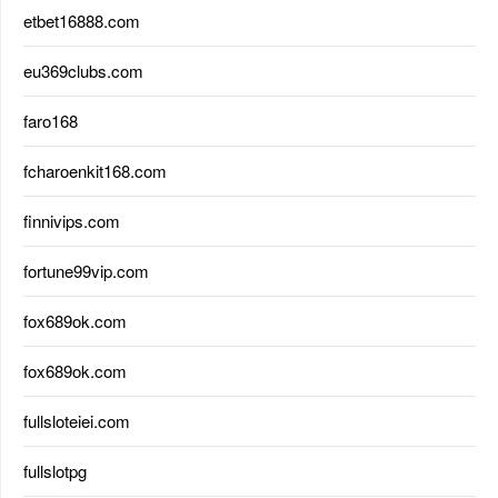
etbet16888.com
eu369clubs.com
faro168
fcharoenkit168.com
finnivips.com
fortune99vip.com
fox689ok.com
fox689ok.com
fullsloteiei.com
fullslotpg