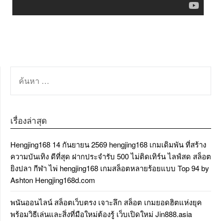
ค้นหา
สำหรับ:
เรื่องล่าสุด
Hengjing168 14 กันยายน 2569 hengjing168 เกมเดิมพัน ที่สร้าง
ความบันเทิง ดีที่สุด ฝากประจำรับ 500 ไม่ติดเทิร์น ไลฟ์สด สล็อต
ยิงปลา กีฬา ไพ่ hengjing168 เกมสล็อตหลายร้อยแบบ Top 94 by
Ashton Hengjing168d.com
พนันออนไลน์ สล็อตเว็บตรง เจาะลึก สล็อต เกมยอดฮิตแห่งยุค
พร้อมวิธีเล่นและสิ่งที่มือใหม่ต้องรู้ เว็บเปิดใหม่ Jin888.asia