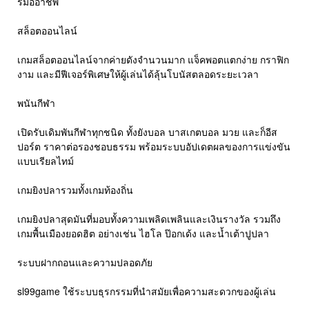
ร์มืออาชีพ
สล็อตออนไลน์
เกมสล็อตออนไลน์จากค่ายดังจำนวนมาก แจ็คพอตแตกง่าย กราฟิก
งาม และมีฟีเจอร์พิเศษให้ผู้เล่นได้ลุ้นโบนัสตลอดระยะเวลา
พนันกีฬา
เปิดรับเดิมพันกีฬาทุกชนิด ทั้งยังบอล บาสเกตบอล มวย และก็อีส
ปอร์ต ราคาต่อรองชอบธรรม พร้อมระบบอัปเดตผลของการแข่งขัน
แบบเรียลไทม์
เกมยิงปลารวมทั้งเกมท้องถิ่น
เกมยิงปลาสุดมันที่มอบทั้งความเพลิดเพลินและเงินรางวัล รวมถึง
เกมพื้นเมืองยอดฮิต อย่างเช่น ไฮโล ป๊อกเด้ง และน้ำเต้าปูปลา
ระบบฝากถอนและความปลอดภัย
sl99game ใช้ระบบธุรกรรมที่นำสมัยเพื่อความสะดวกของผู้เล่น