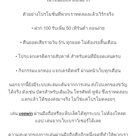
ตัวอย่างโปรโมชั่นที่พวกเราทดลองแล้วเวิร์กจริง
• ฝาก 100 รับเพิ่ม 50 เทิร์นต่ำ ถอนง่าย
• คืนยอดเสียรายวัน 5% ทุกยอด ไม่ต้องรอสิ้นเดือน
• โปรแจกเครดิตรายสัปดาห์ สำหรับคนที่มียอดเล่นครบ
• กิจกรรมแจกทอง แจกเครดิตฟรี ผ่านหน้าเว็บทุกเดือน
นอกจากนี้ยังมีระบบสะสมแต้มจากการเล่น ส่งไปแลกของขวัญ
ได้จริง ดังเช่น บัตรสำหรับเติมเงิน โทรศัพท์ หูฟัง ซึ่งเราทดสอบ
แลกแล้ว ได้ของส่งมาจริง ไม่ใช่แค่โปรโมตลอยๆ
เล่น
veewin
ผ่านมือถือหรือแท็บเล็ตได้ทุกระบบ ไม่ต้องโหลด
แอป เล่นจากเว็บเบราว์เซอร์ได้เลย
ความสะดวกของการเล่นผ่านมือถือคืออีกหนึ่งจุดที่ทำให้พวกเรา