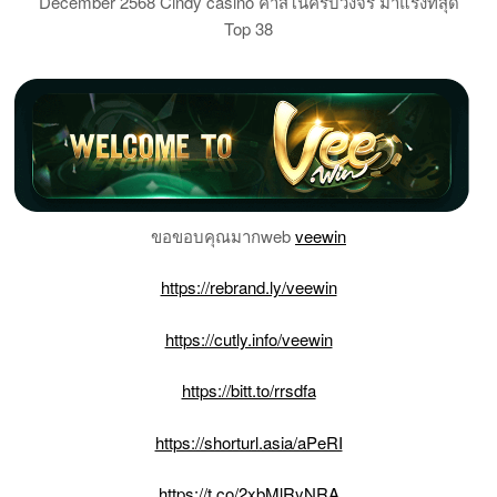
December 2568 Cindy casino คาสิโนครบวงจร มาแรงที่สุด
Top 38
ขอขอบคุณมากweb
veewin
https://rebrand.ly/veewin
https://cutly.info/veewin
https://bitt.to/rrsdfa
https://shorturl.asia/aPeRI
https://t.co/2xbMlRyNRA