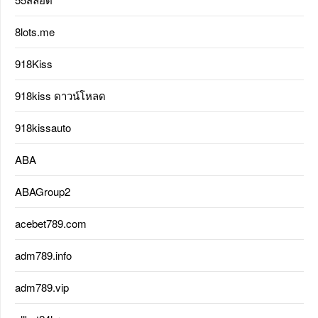
8lots.me
918Kiss
918kiss ดาวน์โหลด
918kissauto
ABA
ABAGroup2
acebet789.com
adm789.info
adm789.vip