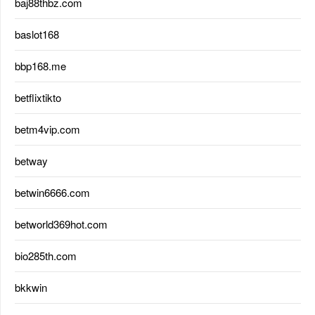
baj88thbz.com
baslot168
bbp168.me
betflixtikto
betm4vip.com
betway
betwin6666.com
betworld369hot.com
bio285th.com
bkkwin