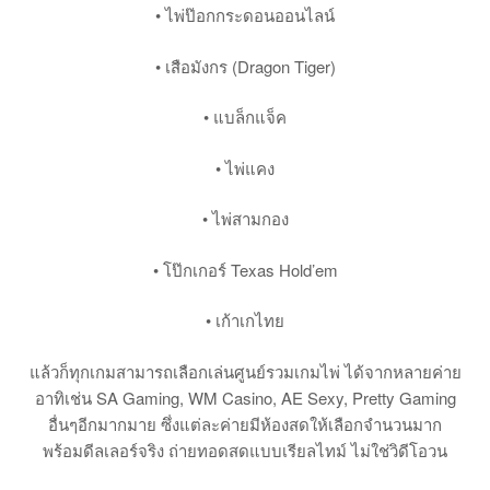
• ไพ่ป๊อกกระดอนออนไลน์
• เสือมังกร (Dragon Tiger)
• แบล็กแจ็ค
• ไพ่แคง
• ไพ่สามกอง
• โป๊กเกอร์ Texas Hold’em
• เก้าเกไทย
แล้วก็ทุกเกมสามารถเลือกเล่นศูนย์รวมเกมไพ่ ได้จากหลายค่าย
อาทิเช่น SA Gaming, WM Casino, AE Sexy, Pretty Gaming
อื่นๆอีกมากมาย ซึ่งแต่ละค่ายมีห้องสดให้เลือกจำนวนมาก
พร้อมดีลเลอร์จริง ถ่ายทอดสดแบบเรียลไทม์ ไม่ใช่วิดีโอวน