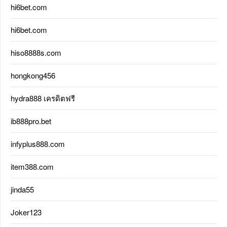
hi6bet.com
hi6bet.com
hiso8888s.com
hongkong456
hydra888 เครดิตฟรี
ib888pro.bet
infyplus888.com
item388.com
jinda55
Joker123