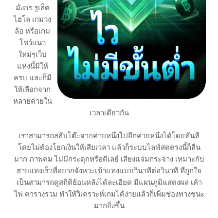
มังกร รูเล็ต
ไฮโล เกมวง
ล้อ หรือเกม
โชว์แนว
ใหม่ๆเว็บ
แห่งนี้มีให้
ครบ และก็มี
ให้เลือกจาก
หลายค่ายใน
เวลาเดียวกัน
เราสามารถสลับโต๊ะจากค่ายหนึ่งไปอีกค่ายหนึ่งได้โดยทันที
โดยไม่ต้องโยกเงินให้เสียเวลา แล้วก็ระบบไลฟ์สดตรงนี้ก็ลื่น
มาก ภาพคม ไม่มีกระตุกหรือดีเลย์ เสียงแจ่มกระจ่าง เหมาะกับ
สายแทงเร็วที่อยากจังหวะเข้าแทงแบบวินาทีต่อวินาที ที่ถูกใจ
เป็นสามารถดูสถิติย้อนหลังได้ละเอียด มีแผนภูมิแสดงผล เค้า
ไพ่ ตารางรวม ทำให้วิเคราะห์เกมได้ง่ายแล้วก็เพิ่มช่องทางชนะ
มากยิ่งขึ้น