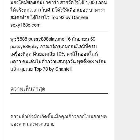
มองใหม่ของเกมบาคาร่า สายวัดใจได้ 1,000 ถอน
ได้จริงทุกเวลา เว็บดี มีโต๊ะให้เลือกเยอะ บาคาร่า
สมัครง่าย ได้โปรไว Top 93 by Danielle
sexy168c.com
พุซซี่888 pussy888play.me 16 กันยายน 69
pussy888play อาณาจักรเกมออนไลน์ที่ครบ
เครื่องที่สุด คืนยอดเสีย 10% คาสิโนออนไลน์
5ดาว คนเล่นไม่ต่ำกว่าแสนทุกวัน พุซซี่888 พร้อม
แล้ว ลุยเลย Top 78 by Shantell
ความเห็นล่าสุด
ความสำเร็จมักเกิดขึ้นเมื่อคุณก้าวออกไปนอกเขต
ของความสะดวกสบาย