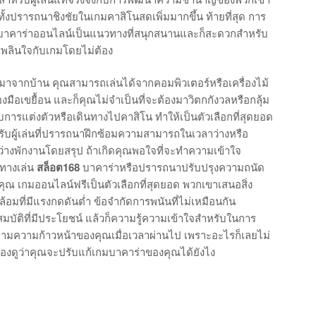
ั้งปรารถนาชิงชัยในเกมคาสิโนสดเพิ่มมากขึ้น ท้ายที่สุด การ
นบาคาร่าออนไลน์เป็นแนวทางที่สนุกสนานและก็สะดวกสำหรับ
พลินใจกับเกมโดยไม่ต้อง
าจากบ้าน คุณสามารถเล่นได้จากคอมพิวเตอร์หรือเครื่องไม้
่องมือเขยื้อน และก็คุณไม่จำเป็นที่จะต้องมาวิตกกังวลหรือกลุ้ม
บการแต่งตัวหรือเดินทางไปคาสิโน ทำให้เป็นตัวเลือกที่สุดยอด
ับผู้เล่นที่ปรารถนาฝึกซ้อมความสามารถในเวลาว่างหรือ
่างพักงานโดยสรุป ถ้าเกิดคุณพอใจที่จะทำความเข้าใจ
ทางเล่น
สล็อต168
บาคาร่าหรือปรารถนาปรับปรุงความถนัด
ุณ เกมออนไลน์ฟรีเป็นตัวเลือกที่สุดยอด พวกเขาเสนอสิ่ง
้อมที่มีแรงกดดันต่ำ ข้อจำกัดการพนันที่ไม่เหมือนกัน
มบัติที่มีประโยชน์ แล้วก็ความรู้ความเข้าใจสำหรับในการ
ามความก้าวหน้าของคุณเมื่อเวลาผ่านไป เพราะอะไรก็เลยไม่
งดูว่าคุณจะปรับแก้เกมบาคาร่าของคุณได้ยังไง