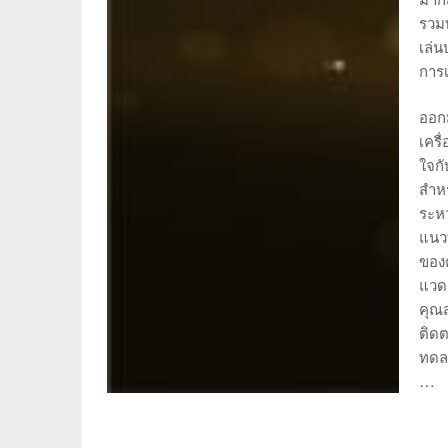
รวมท
เล่
การเ
ออกม
เครื
ใจกั
สำหร
ระหว
แนว
ของค
แวดล
คุณส
ติดต
ทดลอ
…