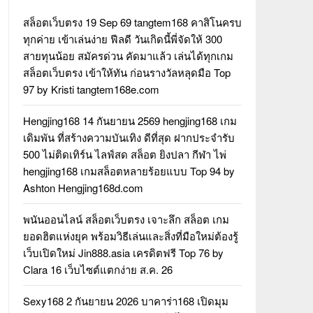
สล็อตเว็บตรง 19 Sep 69 tangtem168 คาสิโนครบ
ทุกค่าย เข้าเล่นง่าย ฟีลดี วันเกิดนี้พี่จัดให้ 300
สายทุนน้อย สมัครด่วน คัดมาแล้ว เล่นได้ทุกเกม
สล็อตเว็บตรง เข้าให้ทัน ก่อนรางวัลหลุดมือ Top
97 by Kristi tangtem168e.com
Hengjing168 14 กันยายน 2569 hengjing168 เกม
เดิมพัน ที่สร้างความบันเทิง ดีที่สุด ฝากประจำรับ
500 ไม่ติดเทิร์น ไลฟ์สด สล็อต ยิงปลา กีฬา ไพ่
hengjing168 เกมสล็อตหลายร้อยแบบ Top 94 by
Ashton Hengjing168d.com
พนันออนไลน์ สล็อตเว็บตรง เจาะลึก สล็อต เกม
ยอดฮิตแห่งยุค พร้อมวิธีเล่นและสิ่งที่มือใหม่ต้องรู้
เว็บเปิดใหม่ Jin888.asia เครดิตฟรี Top 76 by
Clara 16 เว็บไซต์แตกง่าย ส.ค. 26
Sexy168 2 กันยายน 2026 บาคาร่า168 เปิดมุม