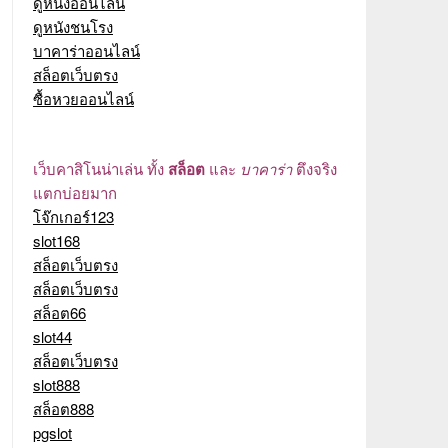
ดูหนังออนไลน์
ดูหนังชนโรง
บาคาร่าออนไลน์
สล็อตเว็บตรง
ซื้อหวยออนไลน์
เว็บคาสิโนน่าเล่น ทั้ง
สล็อต
และ
บาคาร่า
ตึงจริง
แตกบ่อยมาก
โจ๊กเกอร์123
slot168
สล็อตเว็บตรง
สล็อตเว็บตรง
สล็อต66
slot44
สล็อตเว็บตรง
slot888
สล็อต888
pgslot