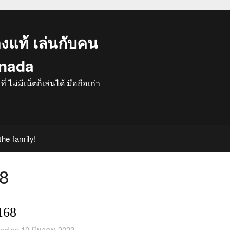
งแท้ เล่นกับคน
anada
 ไม่มีเน็ตก็เล่นได้ มือถือเก่า
he family!
8
168
ed on 10 มีนาคม 2023