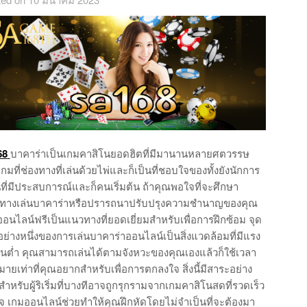
68
บาคาร่าเป็นเกมคาสิโนยอดฮิตที่มีมานานหลายศตวรรษ
เกมที่ช่องทางที่เล่นด้วยไพ่และก็เป็นที่ชอบใจของทั้งยังนักการ
ที่มีประสบการณ์และก็คนเริ่มต้น ถ้าคุณพอใจที่จะศึกษา
ทางเล่นบาคาร่าหรือปรารถนาปรับปรุงความชำนาญของคุณ
อนไลน์ฟรีเป็นแนวทางที่ยอดเยี่ยมสำหรับเพื่อการฝึกซ้อม จุด
อย่างหนึ่งของการเล่นบาคาร่าออนไลน์เป็นสิ่งแวดล้อมที่มีแรง
นต่ำ คุณสามารถเล่นได้ตามจังหวะของคุณเองแล้วก็ใช้เวลา
ายเท่าที่คุณอยากสำหรับเพื่อการตกลงใจ สิ่งนี้มีสาระอย่าง
ำหรับผู้ริเริ่มที่บางทีอาจถูกรุกรามจากเกมคาสิโนสดที่รวดเร็ว
จ เกมออนไลน์ช่วยทำให้คุณฝึกหัดโดยไม่จำเป็นที่จะต้องมา