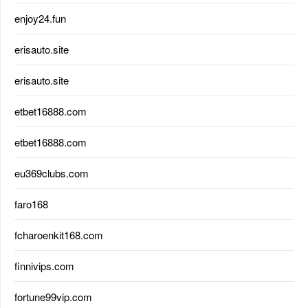
enjoy24.fun
erisauto.site
erisauto.site
etbet16888.com
etbet16888.com
eu369clubs.com
faro168
fcharoenkit168.com
finnivips.com
fortune99vip.com