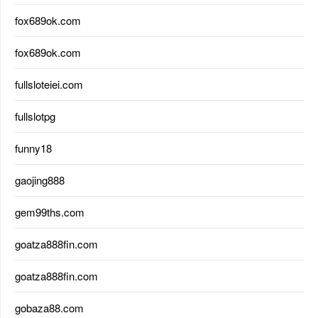
fox689ok.com
fox689ok.com
fullsloteiei.com
fullslotpg
funny18
gaojing888
gem99ths.com
goatza888fin.com
goatza888fin.com
gobaza88.com