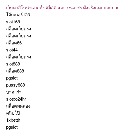
เว็บคาสิโนน่าเล่น ทั้ง
สล็อต
และ
บาคาร่า
ตึงจริงแตกบ่อยมาก
โจ๊กเกอร์123
slot168
สล็อตเว็บตรง
สล็อตเว็บตรง
สล็อต66
slot44
สล็อตเว็บตรง
slot888
สล็อต888
pgslot
pussy888
บาคาร่า
slotxo24hr
สล็อตทดลอง
คลิปโป๊
1xbetth
pgslot