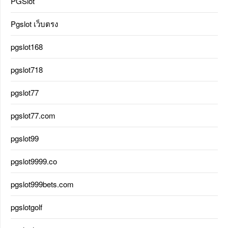
PGSlot
Pgslot เว็บตรง
pgslot168
pgslot718
pgslot77
pgslot77.com
pgslot99
pgslot9999.co
pgslot999bets.com
pgslotgolf