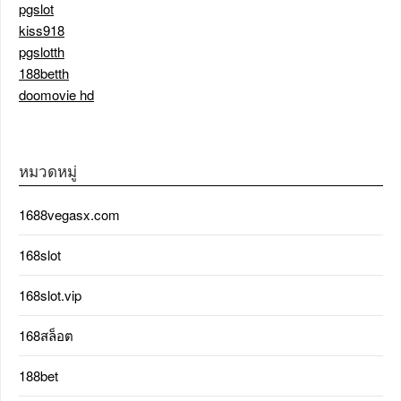
pgslot
kiss918
pgslotth
188betth
doomovie hd
หมวดหมู่
1688vegasx.com
168slot
168slot.vip
168สล็อต
188bet