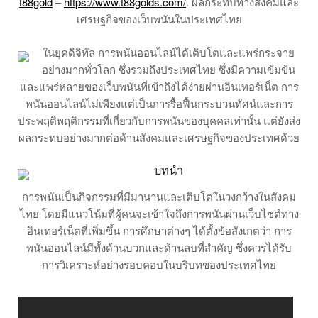
t88gold
–
https://www.t88golds.com/
. ผลกระทบทางสังคมและ
เศรษฐกิจของเว็บพนันในประเทศไทย
ในยุคดิจิทัล การพนันออนไลน์ได้เติบโตและแพร่กระจาย
อย่างมากทั่วโลก ซึ่งรวมถึงประเทศไทย ซึ่งมีความเข้มข้น
และแพร่หลายของเว็บพนันที่เข้าถึงได้ง่ายผ่านอินเทอร์เน็ต การ
พนันออนไลน์ไม่เพียงแต่เป็นการรื้อฟื้นกระบวนทัศน์และการ
ประพฤติพฤติกรรมที่เกี่ยวกับการพนันของบุคคลเท่านั้น แต่ยังส่ง
ผลกระทบอย่างมากต่อด้านสังคมและเศรษฐกิจของประเทศด้วย
บทนำ
การพนันเป็นกิจกรรมที่มีมานานและเติบโตในวงกว้างในสังคม
ไทย โดยมีแนวโน้มที่ผู้คนจะเข้าใจถึงการพนันผ่านเว็บไซต์ทาง
อินเทอร์เน็ตที่เพิ่มขึ้น การศึกษาต่างๆ ได้ตั้งข้อสังเกตว่า การ
พนันออนไลน์มีทั้งด้านบวกและด้านลบที่สำคัญ ซึ่งควรได้รับ
การวิเคราะห์อย่างรอบคอบในบริบทของประเทศไทย