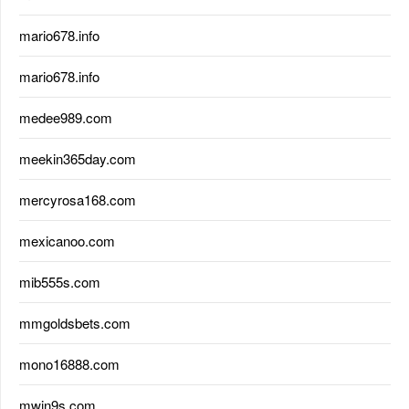
mario678.info
mario678.info
medee989.com
meekin365day.com
mercyrosa168.com
mexicanoo.com
mib555s.com
mmgoldsbets.com
mono16888.com
mwin9s.com